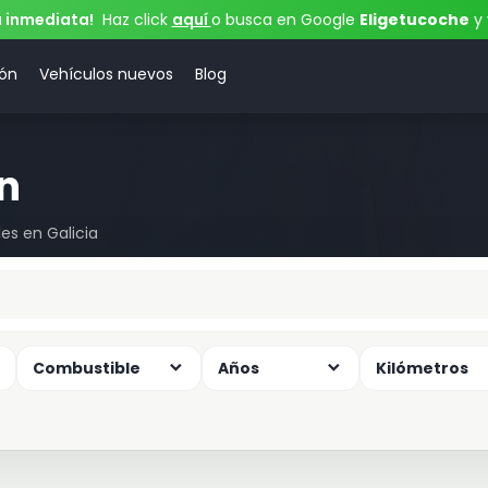
a inmediata!
Haz click
aquí
o busca en Google
Eligetucoche
y 
ión
Vehículos nuevos
Blog
n
les en Galicia
Combustible
Años
Kilómetros