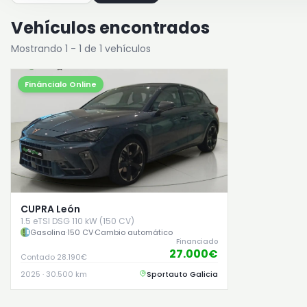
Vehículos encontrados
Mostrando 1 - 1 de 1 vehículos
Fináncialo Online
CUPRA León
1.5 eTSI DSG 110 kW (150 CV)
Gasolina
·
150 CV
·
Cambio automático
Financiado
27.000€
Contado 28.190€
2025 · 30.500 km
Sportauto Galicia