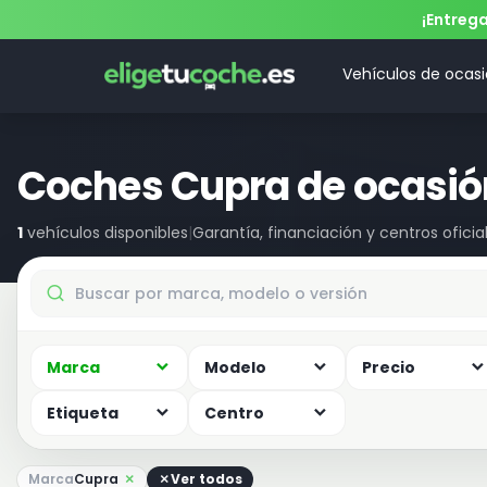
¡Entreg
Vehículos de ocas
Coches Cupra de ocasió
1
vehículos disponibles
|
Garantía, financiación y centros oficia
Marca
Modelo
Precio
Etiqueta
Centro
Marca
Cupra
Ver todos