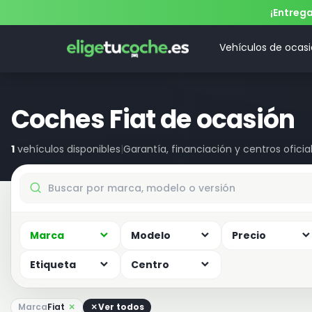
¡Entreg
Vehículos de ocas
Coches Fiat de ocasión
1
vehículos disponibles
|
Garantía, financiación y centros oficia
Marca
Modelo
Precio
Etiqueta
Centro
Marca
Fiat
Ver todos