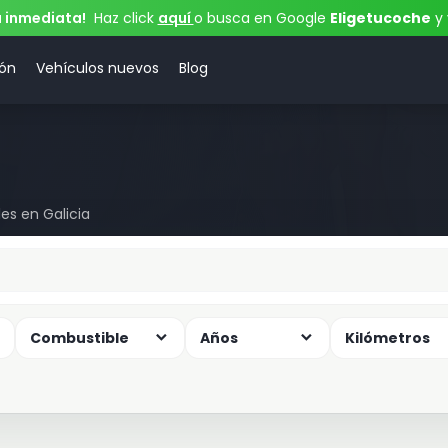
a inmediata!
Haz click
aquí
o busca en Google
Eligetucoche
y 
ión
Vehículos nuevos
Blog
les en Galicia
Combustible
Años
Kilómetros