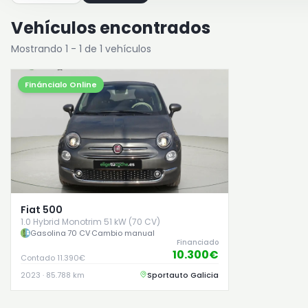
Vehículos encontrados
Mostrando 1 - 1 de 1 vehículos
Fináncialo Online
Fiat 500
1.0 Hybrid Monotrim 51 kW (70 CV)
Gasolina
·
70 CV
·
Cambio manual
Financiado
10.300€
Contado 11.390€
2023 · 85.788 km
Sportauto Galicia