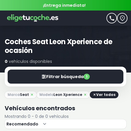
¡Entrega inmediata!
Coches Seat Leon Xperience de
ocasión
0
vehículos disponibles
Filtrar búsqueda
1
Marca
Seat
Modelo
Leon Xperience
Ver todos
Vehículos encontrados
Mostrando 0 - 0 de 0 vehículos