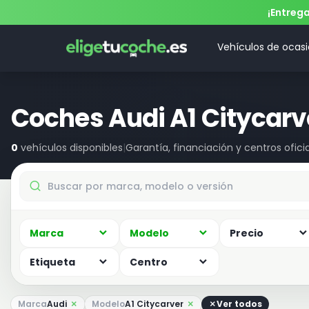
¡Entreg
Vehículos de ocas
Coches Audi A1 Citycarv
0
vehículos disponibles
|
Garantía, financiación y centros oficia
Marca
Modelo
Precio
Etiqueta
Centro
Marca
Audi
Modelo
A1 Citycarver
Ver todos