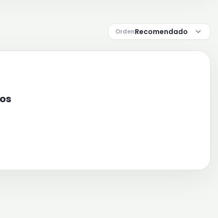
Orden
ros