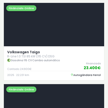
Fináncialo Online
Volkswagen Taigo
R-Line 1.0 TSI 85 kW (115 CV) DSG
Gasolina
·
115 CV
·
Cambio automático
Financiado
23.400€
Contado 24.900€
2025 · 22.231 km
Autogándara Ferrol
Fináncialo Online