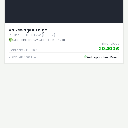
Volkswagen Taigo
R-Line 1.0 TSI 81 kW (110 CV)
Gasolina
·
110 CV
·
Cambio manual
Financiado
20.400€
Contado 21.900€
2022 · 48.866 km
Autogándara Ferrol