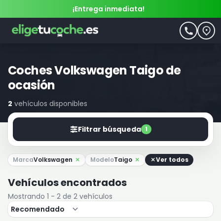
¡Entrega inmediata!
Coches Volkswagen Taigo de
ocasión
2
vehículos disponibles
Filtrar búsqueda
1
Marca
Volkswagen
Modelo
Taigo
Ver todos
Vehículos encontrados
Mostrando 1 - 2 de 2 vehículos