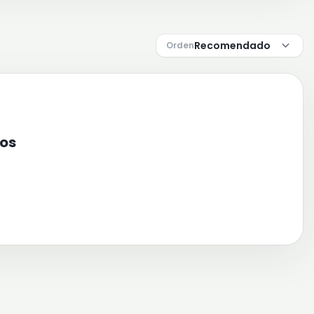
Orden
ros