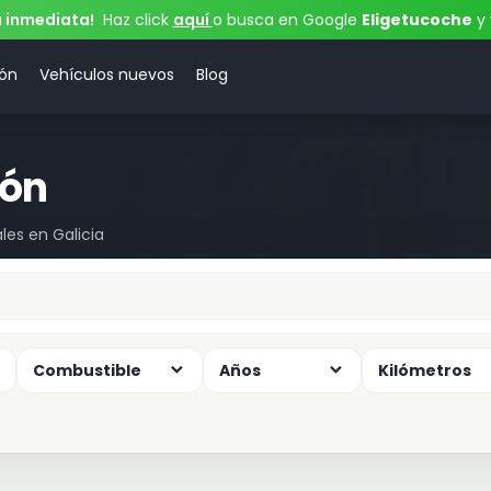
a inmediata!
Haz click
aquí
o busca en Google
Eligetucoche
y 
ión
Vehículos nuevos
Blog
ión
les en Galicia
Combustible
Años
Kilómetros