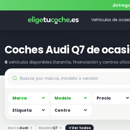
¡Entreg
Vehículos de ocas
Coches Audi Q7 de ocas
0
vehículos disponibles
|
Garantía, financiación y centros oficia
Marca
Modelo
Precio
Etiqueta
Centro
Marca
Audi
Modelo
Q7
Ver todos