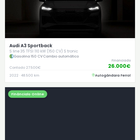
Audi A3 Sportback
S line 35 TFSI 110 kW (150 CV) S tronic
Gasolina
·
150 CV
·
Cambio automático
Financiado
26.000€
Contado 27.500€
2022 · 48.500 km
Autogándara Ferrol
Fináncialo Online