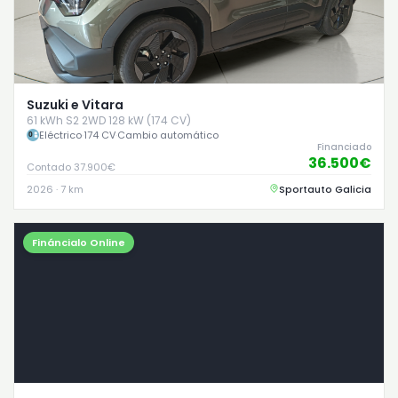
Suzuki e Vitara
61 kWh S2 2WD 128 kW (174 CV)
Eléctrico
·
174 CV
·
Cambio automático
Financiado
36.500€
Contado 37.900€
2026 · 7 km
Sportauto Galicia
Fináncialo Online