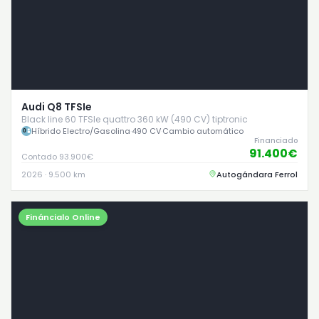
Audi Q8 TFSIe
Black line 60 TFSIe quattro 360 kW (490 CV) tiptronic
Híbrido Electro/Gasolina
·
490 CV
·
Cambio automático
Financiado
91.400€
Contado 93.900€
2026 · 9.500 km
Autogándara Ferrol
Fináncialo Online