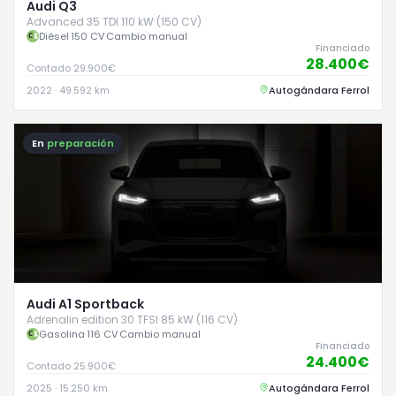
Audi Q3
Advanced 35 TDI 110 kW (150 CV)
Diésel
·
150 CV
·
Cambio manual
Financiado
28.400€
Contado 29.900€
2022 · 49.592 km
Autogándara Ferrol
En
preparación
Audi A1 Sportback
Adrenalin edition 30 TFSI 85 kW (116 CV)
Gasolina
·
116 CV
·
Cambio manual
Financiado
24.400€
Contado 25.900€
2025 · 15.250 km
Autogándara Ferrol