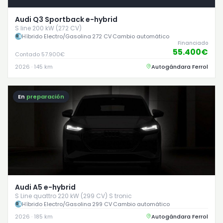
Audi Q3 Sportback e-hybrid
S line 200 kW (272 CV)
Híbrido Electro/Gasolina
·
272 CV
·
Cambio automático
Financiado
55.400€
Contado 57.900€
2026 · 145 km
Autogándara Ferrol
En
preparación
Audi A5 e-hybrid
S Line quattro 220 kW (299 CV) S tronic
Híbrido Electro/Gasolina
·
299 CV
·
Cambio automático
2026 · 185 km
Autogándara Ferrol