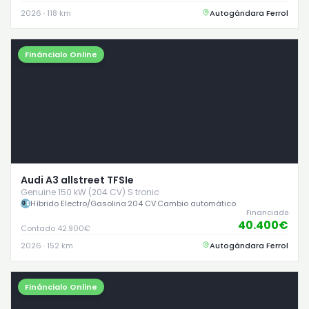
2026 · 118 km
Autogándara Ferrol
Fináncialo Online
Audi A3 allstreet TFSIe
Genuine 150 kW (204 CV) S tronic
Híbrido Electro/Gasolina
·
204 CV
·
Cambio automático
Financiado
40.400€
Contado 42.900€
2026 · 152 km
Autogándara Ferrol
Fináncialo Online