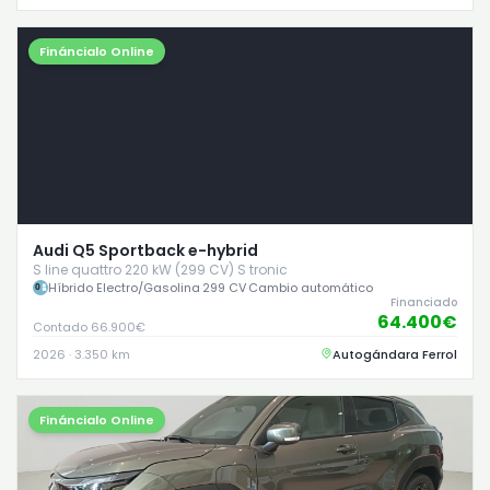
Fináncialo Online
Audi Q5 Sportback e-hybrid
S line quattro 220 kW (299 CV) S tronic
Híbrido Electro/Gasolina
·
299 CV
·
Cambio automático
Financiado
64.400€
Contado 66.900€
2026 · 3.350 km
Autogándara Ferrol
Fináncialo Online