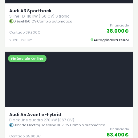
Audi A3 Sportback
S line TDI 110 kW (150 CV) S tronic
Diésel
·
150 CV
·
Cambio automático
Financiado
38.000€
Contado 39.900€
2026 · 128 km
Autogándara Ferrol
Fináncialo Online
Audi A5 Avant e-hybrid
Black Line quattro 270 kW (367 CV)
Híbrido Electro/Gasolina
·
367 CV
·
Cambio automático
Financiado
63.400€
Contado 65.900€