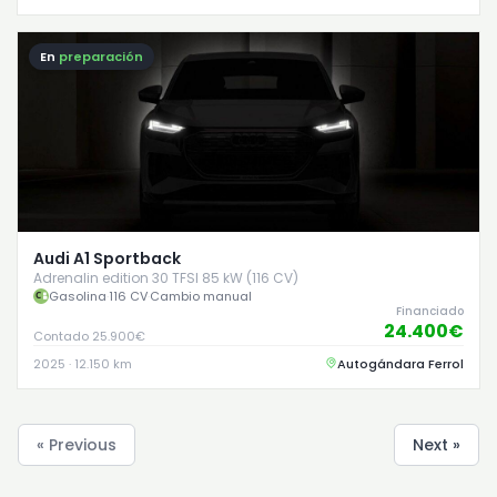
En
preparación
Audi A1 Sportback
Adrenalin edition 30 TFSI 85 kW (116 CV)
Gasolina
·
116 CV
·
Cambio manual
Financiado
24.400€
Contado 25.900€
2025 · 12.150 km
Autogándara Ferrol
« Previous
Next »