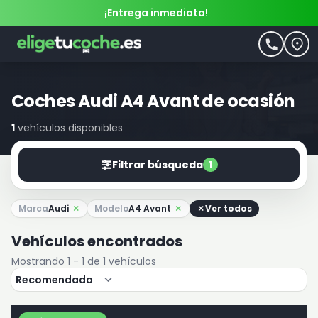
¡Entrega inmediata!
Coches Audi A4 Avant de ocasión
1
vehículos disponibles
Filtrar búsqueda
1
Marca
Audi
Modelo
A4 Avant
Ver todos
Vehículos encontrados
Mostrando 1 - 1 de 1 vehículos