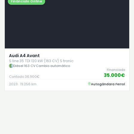
Fináncialo Online
Audi A4 Avant
S line 35 TDI 120 kW (163 CV) S tronic
Diésel
·
163 CV
·
Cambio automático
Financiado
35.000€
Contado 36.900€
2023 · 19.256 km
Autogándara Ferrol