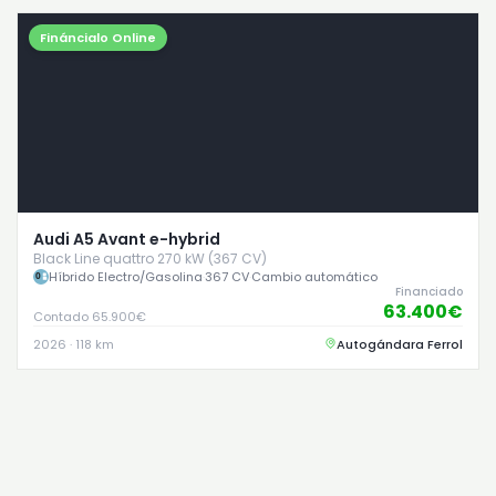
Fináncialo Online
Audi A5 Avant e-hybrid
Black Line quattro 270 kW (367 CV)
Híbrido Electro/Gasolina
·
367 CV
·
Cambio automático
Financiado
63.400€
Contado 65.900€
2026 · 118 km
Autogándara Ferrol