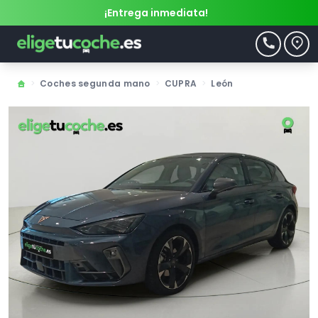
¡Entrega inmediata!
>
Coches segunda mano
>
CUPRA
>
León