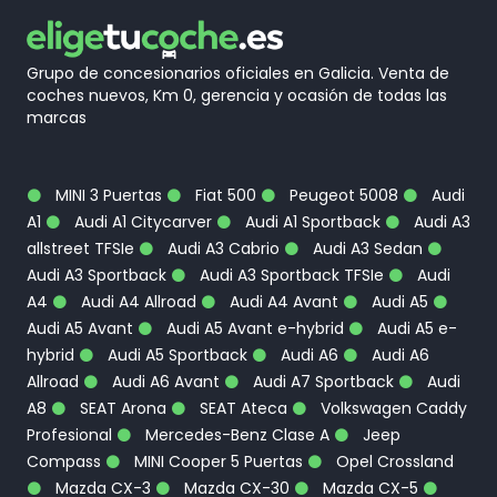
Grupo de concesionarios oficiales en Galicia. Venta de
coches nuevos, Km 0, gerencia y ocasión de todas las
marcas
MINI 3 Puertas
Fiat 500
Peugeot 5008
Audi
A1
Audi A1 Citycarver
Audi A1 Sportback
Audi A3
allstreet TFSIe
Audi A3 Cabrio
Audi A3 Sedan
Audi A3 Sportback
Audi A3 Sportback TFSIe
Audi
A4
Audi A4 Allroad
Audi A4 Avant
Audi A5
Audi A5 Avant
Audi A5 Avant e-hybrid
Audi A5 e-
hybrid
Audi A5 Sportback
Audi A6
Audi A6
Allroad
Audi A6 Avant
Audi A7 Sportback
Audi
A8
SEAT Arona
SEAT Ateca
Volkswagen Caddy
Profesional
Mercedes-Benz Clase A
Jeep
Compass
MINI Cooper 5 Puertas
Opel Crossland
Mazda CX-3
Mazda CX-30
Mazda CX-5