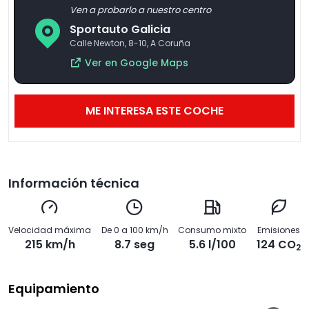
Ven a probarlo a nuestro centro
Sportauto Galicia
Calle Newton, 8-10, A Coruña
Ver en Google Maps
ME INTERESA ESTE COCHE
Información técnica
Velocidad máxima
De 0 a 100 km/h
Consumo mixto
Emisiones
215 km/h
8.7 seg
5.6 l/100
124 CO
2
Equipamiento