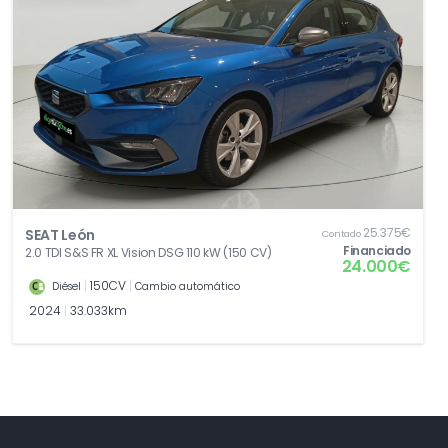
anticipada
[QH1]
Control por voz
0,00€
[QK1]
Con cámara multifuncional
0,00€
25.375€
SEAT León
Contado
Financiado
2.0 TDI S&S FR XL Vision DSG 110 kW (150 CV)
24.000€
|
150CV
|
Diésel
Cambio automático
2024
|
33.033km