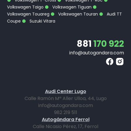
Volkswagen T-Cross
Volkswagen T-Roc
Volkswagen Taigo
Volkswagen Tiguan
Volkswagen Touareg
Volkswagen Touran
Audi TT
Coupe
Suzuki Vitara
881
170 922
info@autogandara.com
Audi Center Lugo
Calle Ramón Mª Aller Ulloa, 44, Lugo
info@autogandara.com
982 219 511
Autogándara Ferrol
Calle Nicasio Pérez, 17, Ferrol