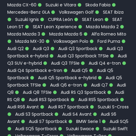
Mazda CX-60
Suzuki e Vitara
Skoda Fabia
Mercedes-Benz GLA
Volkswagen Golf
SEAT Ibiza
Suzuki Ignis
CUPRA León
SEAT Leon
SEAT
Leon ST
SEAT Leon Xperience
Mazda Mazda 2
Mazda Mazda 3
Mazda Mazda 6
Alfa Romeo Mito
Mazda MX-30
Volkswagen Polo
Ford Puma
Audi Q2
Audi Q3
Audi Q3 Sportback
Audi Q3
Sportback e-hybrid
Audi Q3 Sportback TFSIe
Audi
Q3 SUV e-hybrid
Audi Q3 TFSIe
Audi Q4 e-tron
Audi Q4 Sportback e-tron
Audi Q5
Audi Q5
Sportback
Audi Q5 Sportback e-hybrid
Audi Q5
Sportback TFSIe
Audi Q6 e-tron
Audi Q7
Audi
Q8
Audi Q8 TFSIe
Audi RS Q3 Sportback
Audi
RS Q8
Audi RS3 Sportback
Audi RS5 Sportback
Audi RS6 Avant
Audi RS7 Sportback
Suzuki S-Cross
Audi S3 Sportback
Audi S4 Avant
Audi S6
Avant
Audi S7 Sportback
BMW Serie 1
Audi SQ5
Audi SQ5 Sportback
Suzuki Swace
Suzuki Swift