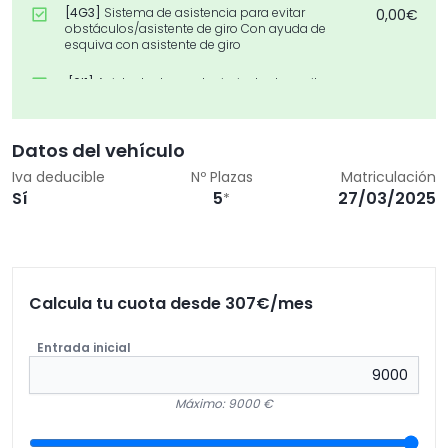
[4G3]
Sistema de asistencia para evitar
0,00€
obstáculos/asistente de giro Con ayuda de
esquiva con asistente de giro
[6I1]
Asistente de mantenimiento de carril
0,00€
[6YD]
Retrovisores exteriores ajustables/abatibles
0,00€
eléctricamente, térmicos, con descenso del
Datos del vehículo
retrovisor del acompañante
Iva deducible
Nº Plazas
Matriculación
[7K1]
Control de presión de los neumáticos
Sí
5
27/03/2025
0,00€
*
[7P4]
Apoyo lumbar en el respaldo de los
0,00€
asientos delanteros con ajuste manual
[7UX]
Preparación para sistema de navegación
0,00€
Calcula tu cuota desde
307
€/mes
(Baseline)
[7X2]
Ayuda de aparcamiento delante y detrás
0,00€
Entrada inicial
[8DG]
Sistema Infotainment con opciones
0,00€
modulares escalables (actualización de modelos
Máximo: 9000 €
MIB3) versión 2