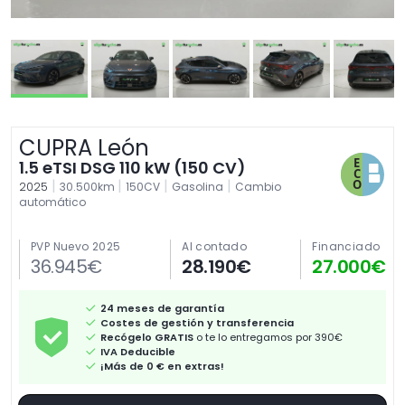
CUPRA León
1.5 eTSI DSG 110 kW (150 CV)
|
|
|
|
2025
30.500km
150CV
Gasolina
Cambio
automático
PVP Nuevo 2025
Al contado
Financiado
36.945€
28.190€
27.000€
24 meses de garantía
Costes de gestión y transferencia
Recógelo GRATIS
o te lo entregamos por 390€
IVA Deducible
¡Más de 0 € en extras!