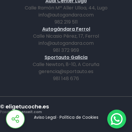
Audi Center Lugo
Calle Ramón Mª Aller Ulloa, 44, Lugo
info@autogandara.com
982 219 511
Autogándara Ferrol
Calle Nicasio Pérez, 17, Ferrol
info@autogandara.com
981 372 969
Sportauto Galicia
Calle Newton, 8-10, A Coruña
gerencia@sportauto.es
981 148 676
© eligetucoche.es
Powered by
enxeit.com
Aviso Legal
·
Política de Cookies