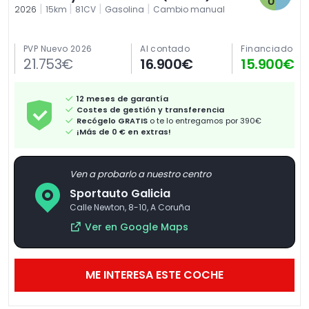
|
|
|
|
2026
15km
81CV
Gasolina
Cambio manual
PVP Nuevo 2026
Al contado
Financiado
21.753€
16.900€
15.900€
12 meses de garantía
Costes de gestión y transferencia
Recógelo GRATIS
o te lo entregamos por 390€
¡Más de 0 € en extras!
Ven a probarlo a nuestro centro
Sportauto Galicia
Calle Newton, 8-10, A Coruña
Ver en Google Maps
ME INTERESA ESTE COCHE