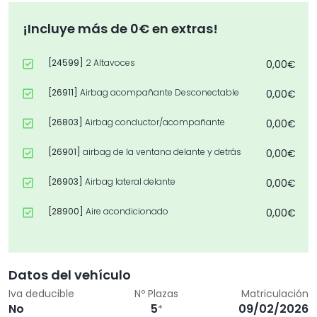
¡Incluye más de 0€ en extras!
[24599]
2 Altavoces
0,00€
[26911]
Airbag acompañante Desconectable
0,00€
[26803]
Airbag conductor/acompañante
0,00€
[26901]
airbag de la ventana delante y detrás
0,00€
[26903]
Airbag lateral delante
0,00€
[28900]
Aire acondicionado
0,00€
[39308]
Anclajes Isofix para Asiento para niños
0,00€
en Asiento trasero
Datos del vehículo
[40800]
Asistente a la conducción: Asistente
0,00€
activo del freno de emergencia (Dual-Sensor
Iva deducible
Nº Plazas
Matriculación
Brake Support, DSBS)
No
5
09/02/2026
*