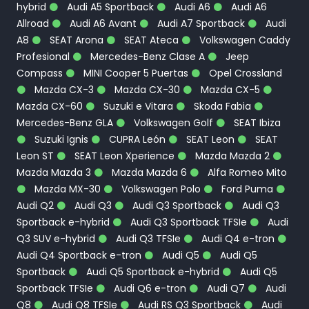
hybrid
Audi A5 Sportback
Audi A6
Audi A6
Allroad
Audi A6 Avant
Audi A7 Sportback
Audi
A8
SEAT Arona
SEAT Ateca
Volkswagen Caddy
Profesional
Mercedes-Benz Clase A
Jeep
Compass
MINI Cooper 5 Puertas
Opel Crossland
Mazda CX-3
Mazda CX-30
Mazda CX-5
Mazda CX-60
Suzuki e Vitara
Skoda Fabia
Mercedes-Benz GLA
Volkswagen Golf
SEAT Ibiza
Suzuki Ignis
CUPRA León
SEAT Leon
SEAT
Leon ST
SEAT Leon Xperience
Mazda Mazda 2
Mazda Mazda 3
Mazda Mazda 6
Alfa Romeo Mito
Mazda MX-30
Volkswagen Polo
Ford Puma
Audi Q2
Audi Q3
Audi Q3 Sportback
Audi Q3
Sportback e-hybrid
Audi Q3 Sportback TFSIe
Audi
Q3 SUV e-hybrid
Audi Q3 TFSIe
Audi Q4 e-tron
Audi Q4 Sportback e-tron
Audi Q5
Audi Q5
Sportback
Audi Q5 Sportback e-hybrid
Audi Q5
Sportback TFSIe
Audi Q6 e-tron
Audi Q7
Audi
Q8
Audi Q8 TFSIe
Audi RS Q3 Sportback
Audi