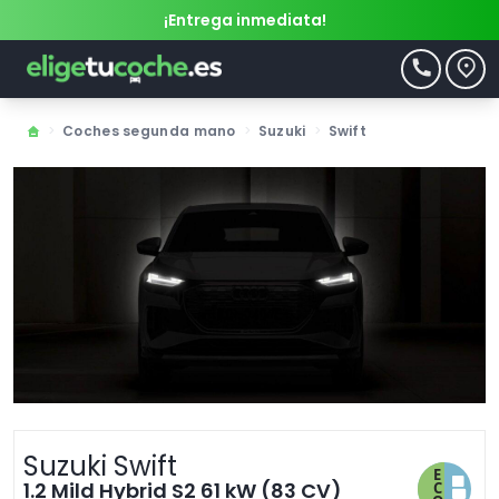
¡Entrega inmediata!
>
Coches segunda mano
>
Suzuki
>
Swift
Suzuki Swift
1.2 Mild Hybrid S2 61 kW (83 CV)