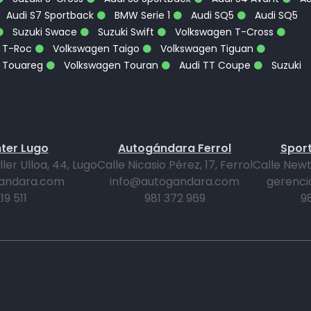
Audi S7 Sportback
BMW Serie 1
Audi SQ5
Audi SQ5
Suzuki Swace
Suzuki Swift
Volkswagen T-Cross
 T-Roc
Volkswagen Taigo
Volkswagen Tiguan
 Touareg
Volkswagen Touran
Audi TT Coupe
Suzuki
ter Lugo
Autogándara Ferrol
Sport
er Ulloa, 44, Lugo
Calle Nicasio Pérez, 17, Ferrol
Calle Newt
andara.com
info@autogandara.com
gerenci
19 511
981 372 969
9