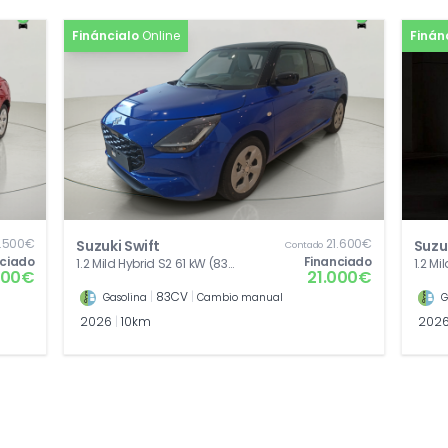
Fináncialo
Online
Finán
.500€
21.600€
Suzuki Swift
Suzu
Contado
nciado
Financiado
1.2 Mild Hybrid S2 61 kW (83
1.2 Mi
900€
21.000€
CV)
CV)
|
83CV
|
Gasolina
Cambio manual
G
2026
|
10km
202