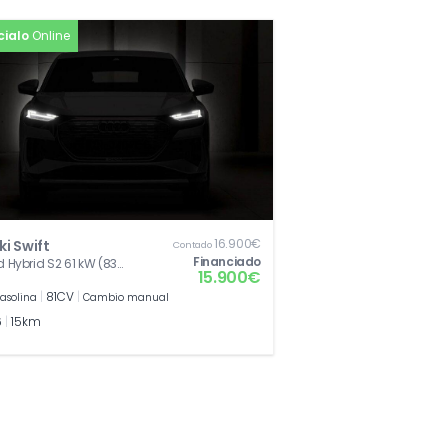
cialo
Online
16.900€
ki Swift
Contado
Financiado
ld Hybrid S2 61 kW (83
15.900€
|
81CV
|
asolina
Cambio manual
6
|
15km