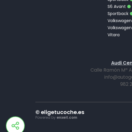
S6 Avant
Sportback
Volkswagen
Volkswagen
Vitara
Audi Cen
Calle Ramón Mª All
info@autog
982 2
© eligetucoche.es
Powered by
enxeit.com