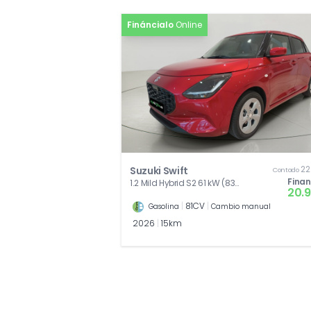
Fináncialo
Online
22
Suzuki Swift
Contado
Fina
1.2 Mild Hybrid S2 61 kW (83
20.
CV)
|
81CV
|
Gasolina
Cambio manual
2026
|
15km