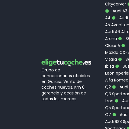
Citycarver
Audi A3
A4
Audi 
A5 Avant e-
Audi A6 Allr
Arona
S
Clase A
Mazda CX-
Vitara
Sk
Ibiza
Suz
Grupo de
Leon Xperi
concesionarios oficiales
Alfa Romeo
en Galicia. Venta de
Q2
Audi
coches nuevos, Km 0,
gerencia y ocasión de
Q3 Sportbac
todas las marcas
tron
Aud
Q5 Sportba
Q7
Audi
Audi RS3 Sp
Sportback