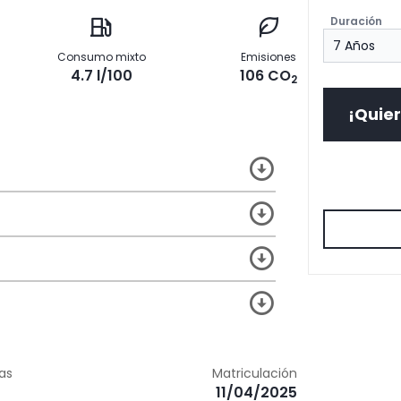
Duración
Consumo mixto
Emisiones
4.7 l/100
106 CO
2
¡Quier
zas
Matriculación
11/04/2025