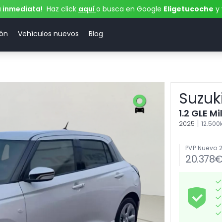
a inmediata!
Haz click
aquí
o busca en Google
Eligetucoche
y 
ión
Vehículos nuevos
Blog
Suzuki
1.2 GLE M
|
2025
12.50
PVP Nuevo 
20.378