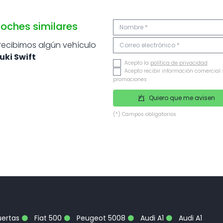
oches similares
 recibimos algún vehículo
uki Swift
Acepto la
política de privacidad
Acepto recibir información comercial 
promociones
Quiero que me avisen
(*) Campos obligatorios
uertas
Fiat 500
Peugeot 5008
Audi A1
Audi A1