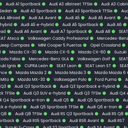
Audi A1 Sportback
Audi A3 allstreet TFSIe
Audi A3 Cabri
 Sedan
Audi A3 Sportback
Audi A3 Sportback TFSIe
Aud
A4 Allroad
Audi A4 Avant
Audi A5
Audi A5 Avant
Au
hybrid
Audi A5 e-hybrid
Audi A5 Sportback
Audi A6
oad
Audi A6 Avant
Audi A7 Sportback
Audi A8
SEA
EAT Ateca
Volkswagen Caddy Profesional
Mercedes-Ben
Jeep Compass
MINI Cooper 5 Puertas
Opel Crossland
3
Mazda CX-30
Mazda CX-5
Mazda CX-60
Suzuki
oda Fabia
Mercedes-Benz GLA
Volkswagen Golf
SEA
uki Ignis
CUPRA León
SEAT Leon
SEAT Leon ST
SEA
ence
Mazda Mazda 2
Mazda Mazda 3
Mazda Mazda 6
 Mito
Mazda MX-30
Volkswagen Polo
Ford Puma
A
 Q3
Audi Q3 Sportback
Audi Q3 Sportback e-hybrid
Au
k TFSIe
Audi Q3 SUV e-hybrid
Audi Q3 TFSIe
Audi Q4 
i Q4 Sportback e-tron
Audi Q5
Audi Q5 Sportback
Au
ck e-hybrid
Audi Q5 Sportback TFSIe
Audi Q6 e-tron
A
 Q8
Audi Q8 TFSIe
Audi RS Q3 Sportback
Audi RS Q8
ortback
Audi RS5 Sportback
Audi RS6 Avant
Audi RS7
Suzuki S-Cross
Audi S3 Sportback
Audi S4 Avant
Au