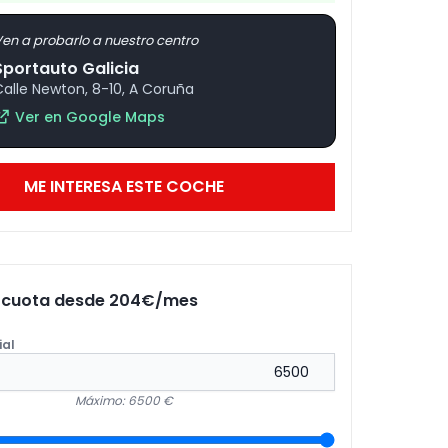
en a probarlo a nuestro centro
Sportauto Galicia
Calle Newton, 8-10, A Coruña
Ver en Google Maps
ME INTERESA ESTE COCHE
u cuota desde
204
€/mes
ial
Máximo: 6500 €