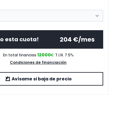
204
€/mes
o esta cuota!
12000
En total financias
€
T.I.N. 7.5
%
Condiciones de financiación
Avísame si baja de precio