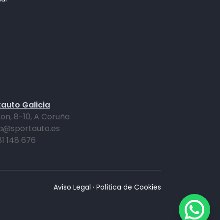
auto Galicia
on, 8-10, A Coruña
a@sportauto.es
81 148 676
Aviso Legal
·
Política de Cookies