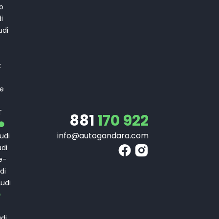
o
i
di
T
z
 e
T
T
881
170 922
info@autogandara.com
udi
di
e-
di
udi
di