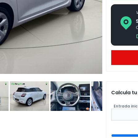
V
Calcula t
Entrada inic