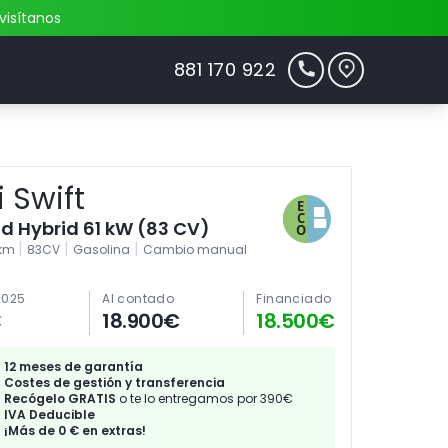
visítanos
881 170 922
 Swift
ild Hybrid 61 kW (83 CV)
|
|
|
0km
83CV
Gasolina
Cambio manual
2025
Al contado
Financiado
€
18.900€
18.500€
12 meses de garantía
Costes de gestión y transferencia
Recógelo GRATIS
o te lo entregamos por 390€
IVA Deducible
¡Más de 0 € en extras!