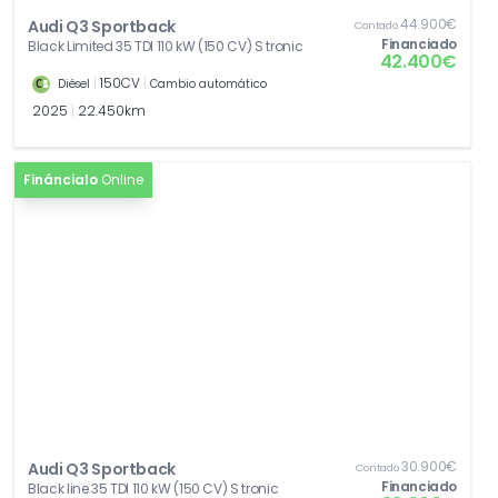
44.900€
Audi Q3 Sportback
Contado
Financiado
Black Limited 35 TDI 110 kW (150 CV) S tronic
42.400€
|
150CV
|
Diésel
Cambio automático
2025
|
22.450km
Fináncialo
Online
30.900€
Audi Q3 Sportback
Contado
Financiado
Black line 35 TDI 110 kW (150 CV) S tronic