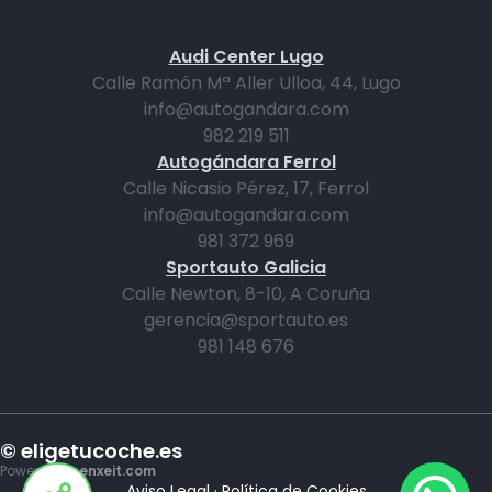
Audi Center Lugo
Calle Ramón Mª Aller Ulloa, 44, Lugo
info@autogandara.com
982 219 511
Autogándara Ferrol
Calle Nicasio Pérez, 17, Ferrol
info@autogandara.com
981 372 969
Sportauto Galicia
Calle Newton, 8-10, A Coruña
gerencia@sportauto.es
981 148 676
© eligetucoche.es
Powered by
enxeit.com
Aviso Legal
·
Política de Cookies