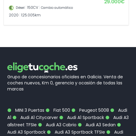
29.000€
|
150CV
|
Diésel
Cambio automático
2020
|
125.005km
Grupo de concesionarios oficiales en Galicia. Venta de
coches nuevos, Km 0, gerencia y ocasión de todas las
marcas
MINI 3 Puertas
Fiat 500
Peugeot 5008
Audi
A1
Audi A1 Citycarver
Audi A1 Sportback
Audi A3
allstreet TFSIe
Audi A3 Cabrio
Audi A3 Sedan
Audi A3 Sportback
Audi A3 Sportback TFSIe
Audi