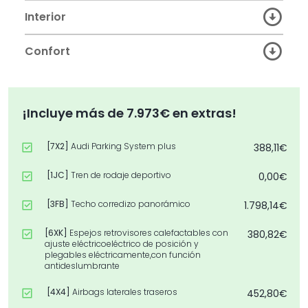
Interior
Confort
¡Incluye más de 7.973€ en extras!
[7X2]
Audi Parking System plus
388,11€
[1JC]
Tren de rodaje deportivo
0,00€
[3FB]
Techo corredizo panorámico
1.798,14€
[6XK]
Espejos retrovisores calefactables con
380,82€
ajuste eléctricoeléctrico de posición y
plegables eléctricamente,con función
antideslumbrante
[4X4]
Airbags laterales traseros
452,80€