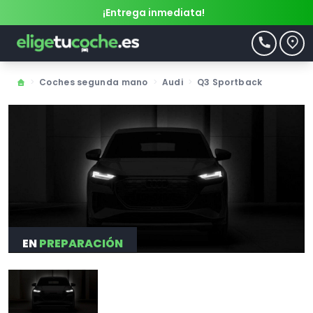
¡Entrega inmediata!
>
Coches segunda mano
>
Audi
>
Q3 Sportback
EN
PREPARACIÓN