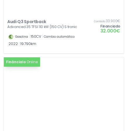
33.900€
Audi Q3 Sportback
Contado
Financiado
Advanced 35 TFSI 110 kW (150 CV) S tronic
32.000€
|
150CV
|
Gasolina
Cambio automático
2022
|
19.790km
Fináncialo
Online