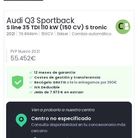
Audi Q3 Sportback
S line 35 TDI 110 kW (150 CV) S tronic
|
|
|
|
2021
76.894km
150CV
Diésel
Cambio automático
PVP Nuevo 2021
55.452€
12 meses de garantía
Costes de gestión y transferencia
Recógelo GRATIS
o te lo entregamos por 390€
IVA Deducible
¡Más de 7.973 € en extras!
Ven a probarlo a nuestro centro
Centro no especificado
Consulta disponibilidad en tu concesionario más
cercano