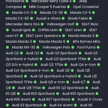
Profesional
Mercedes-Benz Clase A
Jeep
Compass
MINI Cooper 5 Puertas
Opel Crossland
Mazda CX-3
Mazda CX-30
Mazda CX-5
Mazda CX-60
Suzuki e Vitara
Skoda Fabia
Mercedes-Benz GLA
Volkswagen Golf
SEAT Ibiza
Suzuki Ignis
CUPRA León
SEAT Leon
SEAT
Leon ST
SEAT Leon Xperience
Mazda Mazda 2
Mazda Mazda 3
Mazda Mazda 6
Alfa Romeo Mito
Mazda MX-30
Volkswagen Polo
Ford Puma
Audi Q2
Audi Q3
Audi Q3 Sportback
Audi Q3
Sportback e-hybrid
Audi Q3 Sportback TFSIe
Audi
Q3 SUV e-hybrid
Audi Q3 TFSIe
Audi Q4 e-tron
Audi Q4 Sportback e-tron
Audi Q5
Audi Q5
Sportback
Audi Q5 Sportback e-hybrid
Audi Q5
Sportback TFSIe
Audi Q6 e-tron
Audi Q7
Audi
Q8
Audi Q8 TFSIe
Audi RS Q3 Sportback
Audi
RS Q8
Audi RS3 Sportback
Audi RS5 Sportback
Audi RS6 Avant
Audi RS7 Sportback
Suzuki S-Cross
Audi S3 Sportback
Audi S4 Avant
Audi S6