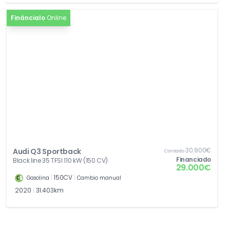
Fináncialo
Online
30.900€
Audi Q3 Sportback
Contado
Financiado
Black line 35 TFSI 110 kW (150 CV)
29.000€
|
150CV
|
Gasolina
Cambio manual
2020
|
31.403km