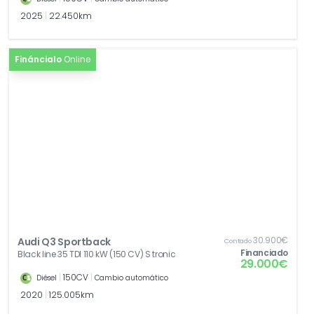
2025
|
22.450km
Fináncialo
Online
30.900€
Audi Q3 Sportback
Contado
Financiado
Black line 35 TDI 110 kW (150 CV) S tronic
29.000€
|
150CV
|
Diésel
Cambio automático
2020
|
125.005km