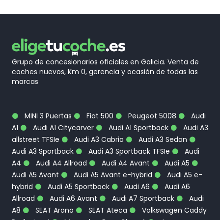
Grupo de concesionarios oficiales en Galicia. Venta de
coches nuevos, Km 0, gerencia y ocasión de todas las
marcas
MINI 3 Puertas
Fiat 500
Peugeot 5008
Audi
A1
Audi A1 Citycarver
Audi A1 Sportback
Audi A3
allstreet TFSIe
Audi A3 Cabrio
Audi A3 Sedan
Audi A3 Sportback
Audi A3 Sportback TFSIe
Audi
A4
Audi A4 Allroad
Audi A4 Avant
Audi A5
Audi A5 Avant
Audi A5 Avant e-hybrid
Audi A5 e-
hybrid
Audi A5 Sportback
Audi A6
Audi A6
Allroad
Audi A6 Avant
Audi A7 Sportback
Audi
A8
SEAT Arona
SEAT Ateca
Volkswagen Caddy