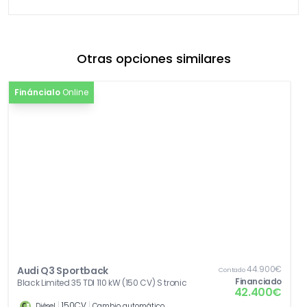
Otras opciones similares
Fináncialo
Online
44.900€
Audi Q3 Sportback
Contado
Financiado
Black Limited 35 TDI 110 kW (150 CV) S tronic
42.400€
|
150CV
|
Diésel
Cambio automático