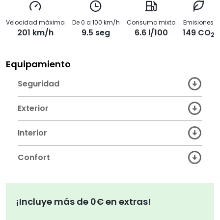
Velocidad máxima
De 0 a 100 km/h
Consumo mixto
Emisiones
201 km/h
9.5 seg
6.6 l/100
149 CO
2
Equipamiento
Seguridad
Exterior
Interior
Confort
¡Incluye más de 0€ en extras!