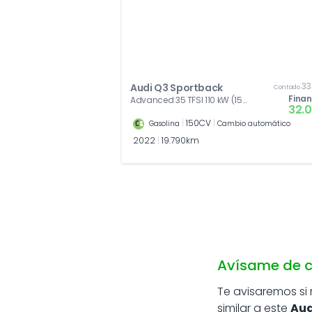
33
Audi Q3 Sportback
Contado
Fina
Advanced 35 TFSI 110 kW (150
32.
CV) S tronic
|
150CV
|
Gasolina
Cambio automático
2022
|
19.790km
Avísame de c
Te avisaremos si
similar a este
Aud