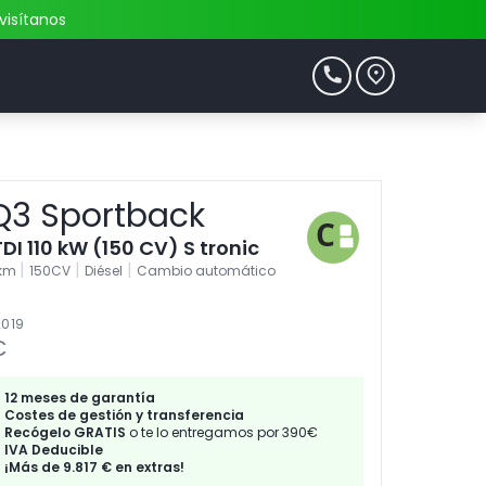
visítanos
Q3 Sportback
TDI 110 kW (150 CV) S tronic
|
|
|
9km
150CV
Diésel
Cambio automático
2019
€
12 meses de garantía
Costes de gestión y transferencia
Recógelo GRATIS
o te lo entregamos por 390€
IVA Deducible
¡Más de 9.817 € en extras!