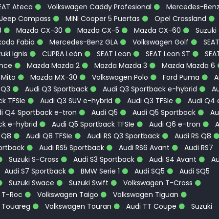
EAT Ateca
Volkswagen Caddy Profesional
Mercedes-Ben
Jeep Compass
MINI Cooper 5 Puertas
Opel Crossland
3
Mazda CX-30
Mazda CX-5
Mazda CX-60
Suzuki
oda Fabia
Mercedes-Benz GLA
Volkswagen Golf
SEA
uki Ignis
CUPRA León
SEAT Leon
SEAT Leon ST
SEA
ence
Mazda Mazda 2
Mazda Mazda 3
Mazda Mazda 6
 Mito
Mazda MX-30
Volkswagen Polo
Ford Puma
A
 Q3
Audi Q3 Sportback
Audi Q3 Sportback e-hybrid
Au
k TFSIe
Audi Q3 SUV e-hybrid
Audi Q3 TFSIe
Audi Q4 
i Q4 Sportback e-tron
Audi Q5
Audi Q5 Sportback
Au
ck e-hybrid
Audi Q5 Sportback TFSIe
Audi Q6 e-tron
A
 Q8
Audi Q8 TFSIe
Audi RS Q3 Sportback
Audi RS Q8
ortback
Audi RS5 Sportback
Audi RS6 Avant
Audi RS7
Suzuki S-Cross
Audi S3 Sportback
Audi S4 Avant
Au
Audi S7 Sportback
BMW Serie 1
Audi SQ5
Audi SQ5
Suzuki Swace
Suzuki Swift
Volkswagen T-Cross
 T-Roc
Volkswagen Taigo
Volkswagen Tiguan
 Touareg
Volkswagen Touran
Audi TT Coupe
Suzuki