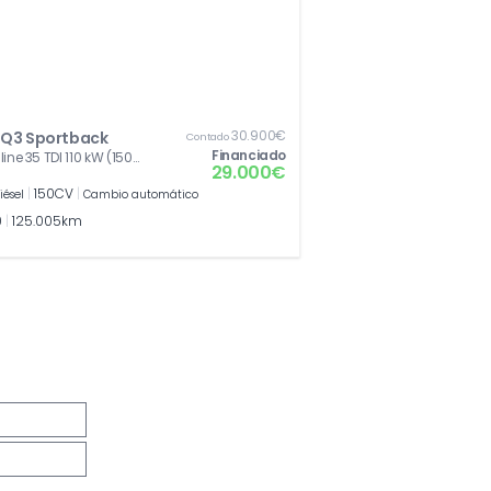
30.900€
 Q3 Sportback
Contado
Financiado
line 35 TDI 110 kW (150
29.000€
tronic
|
150CV
|
iésel
Cambio automático
0
|
125.005km