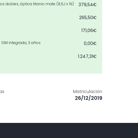
s dobles, óptica titanio mate (8,5J x 19)
379,54€
265,50€
171,06€
SIM integrada, 3 años
0,00€
1.247,31€
2.501,27€
18,98€
zas
Matriculación
518,53€
26/12/2019
1.501,44€
436,47€
1.758,44€