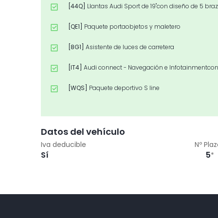
[44Q]
Llantas Audi Sport de 19"con diseño de 5 brazo
[QE1]
Paquete portaobjetos y maletero
[8G1]
Asistente de luces de carretera
[IT4]
Audi connect - Navegación e Infotainmentcon 
[WQS]
Paquete deportivo S line
[WDD]
Paquete Técnico
[4H5]
Seguro para niños, accionamiento eléctrico
Datos del vehículo
Iva deducible
Nº Pla
[4I3]
Llave de confort "sin SAFETYLOCK"
Sí
5
*
[WAK]
Paquete Confort
[T9]
Pintura sólida Blanco Ibis
[3FB]
Techo panorámico