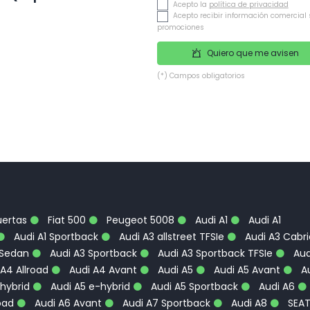
Acepto la
política de privacidad
Acepto recibir información comercial 
promociones
Quiero que me avisen
(*) Campos obligatorios
uertas
Fiat 500
Peugeot 5008
Audi A1
Audi A1
Audi A1 Sportback
Audi A3 allstreet TFSIe
Audi A3 Cabri
 Sedan
Audi A3 Sportback
Audi A3 Sportback TFSIe
Aud
A4 Allroad
Audi A4 Avant
Audi A5
Audi A5 Avant
Au
hybrid
Audi A5 e-hybrid
Audi A5 Sportback
Audi A6
oad
Audi A6 Avant
Audi A7 Sportback
Audi A8
SEA