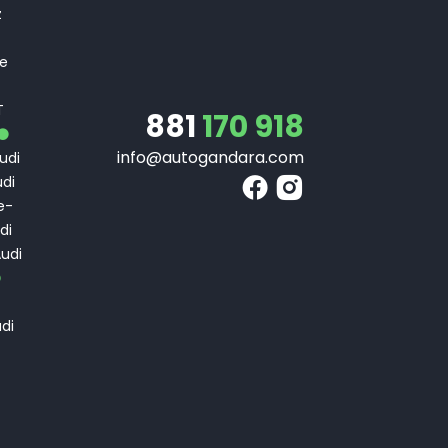
z
 e
T
T
881
170 918
info@autogandara.com
udi
di
e-
di
udi
di