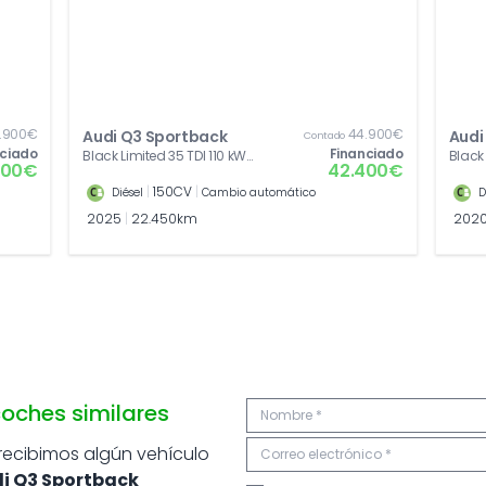
.900€
44.900€
Audi Q3 Sportback
Audi
Contado
nciado
Financiado
Black Limited 35 TDI 110 kW
Black 
000€
42.400€
(150 CV) S tronic
CV) S 
|
150CV
|
Diésel
Cambio automático
D
2025
|
22.450km
202
oches similares
 recibimos algún vehículo
i Q3 Sportback