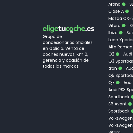
Arona
S
Clase A
Mazda CX-
Vitara
Sk
Ibiza
Suz
Grupo de
Leon Xperi
concesionarios oficiales
Alfa Romeo
en Galicia. Venta de
Q2
Audi
coches nuevos, Km 0,
gerencia y ocasión de
Q3 Sportbac
todas las marcas
tron
Aud
Q5 Sportba
Q7
Audi
Audi RS3 Sp
Sportback
S6 Avant
Sportback
Volkswagen
Volkswagen
Vitara