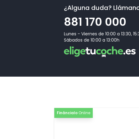
¿Alguna duda? Lláman
[N7V]
Tela Puls / Cuero sintético "mono.pur550"
881 170 000
[7X2]
Audi Parking System plus
Lunes - Viernes de 10:00 a 13:30, 15
[1JC]
Tren de rodaje deportivo
Sábados de 10:00 a 13:00h
[7HC]
Elementos interiores en cuero
[2PK]
Volante multifuncional de tres radios achatad
[SLN]
S Line Edition
Fináncialo
Online