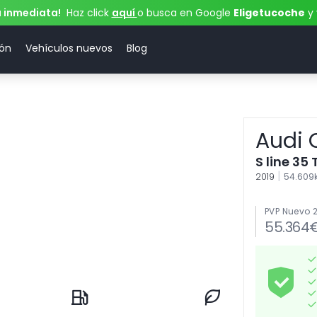
a inmediata!
Haz click
aquí
o busca en Google
Eligetucoche
y 
ión
Vehículos nuevos
Blog
Audi 
S line 35 
|
2019
54.60
PVP Nuevo 
55.364