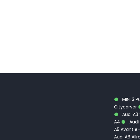
MINI 3 P
Citycarver
Audi A3
A4
Audi 
A5 Avant e-
Audi A6 Allr