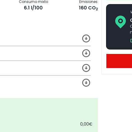
Consumo mixto
Emisiones
6.1 l/100
160 CO
2
V
0,00€