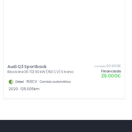
30.900€
Audi Q3 Sportback
Contado
Financiado
Black line 35 TDI 110 kW (150 CV) S tronic
29.000€
|
150CV
|
Diésel
Cambio automático
2020
|
125.005km