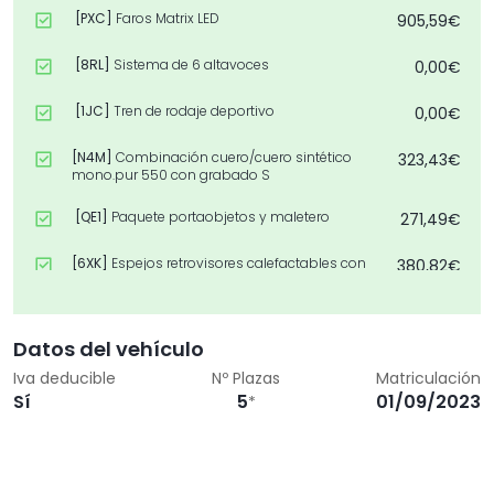
[PXC]
Faros Matrix LED
905,59€
[8RL]
Sistema de 6 altavoces
0,00€
[1JC]
Tren de rodaje deportivo
0,00€
[N4M]
Combinación cuero/cuero sintético
323,43€
mono.pur 550 con grabado S
[QE1]
Paquete portaobjetos y maletero
271,49€
[6XK]
Espejos retrovisores calefactables con
380,82€
ajuste eléctricoeléctrico de posición y
plegables eléctricamente,con función
antideslumbrante
Datos del vehículo
[7X5]
Park Assist
517,49€
Iva deducible
Nº Plazas
Matriculación
Sí
5
01/09/2023
*
[5ZC]
Resposacabezas ajustables
161,71€
longitudinalmente
[1S1]
Herramientas de a bordo y gato
32,80€