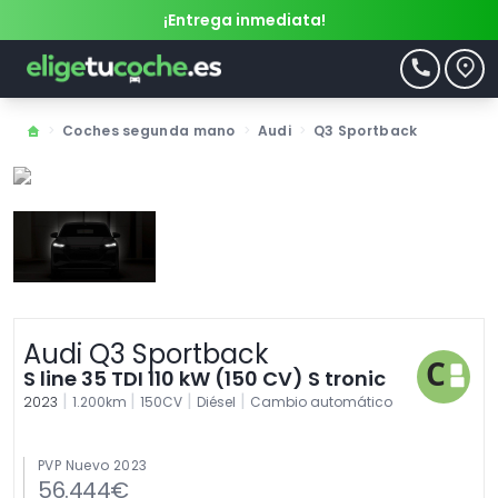
¡Entrega inmediata!
>
Coches segunda mano
>
Audi
>
Q3 Sportback
Audi Q3 Sportback
S line 35 TDI 110 kW (150 CV) S tronic
|
|
|
|
2023
1.200km
150CV
Diésel
Cambio automático
PVP Nuevo 2023
56.444€