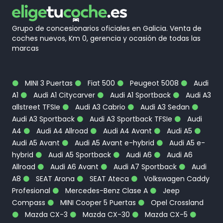
Grupo de concesionarios oficiales en Galicia. Venta de
coches nuevos, Km 0, gerencia y ocasión de todas las
marcas
MINI 3 Puertas
Fiat 500
Peugeot 5008
Audi
A1
Audi A1 Citycarver
Audi A1 Sportback
Audi A3
allstreet TFSIe
Audi A3 Cabrio
Audi A3 Sedan
Audi A3 Sportback
Audi A3 Sportback TFSIe
Audi
A4
Audi A4 Allroad
Audi A4 Avant
Audi A5
Audi A5 Avant
Audi A5 Avant e-hybrid
Audi A5 e-
hybrid
Audi A5 Sportback
Audi A6
Audi A6
Allroad
Audi A6 Avant
Audi A7 Sportback
Audi
A8
SEAT Arona
SEAT Ateca
Volkswagen Caddy
Profesional
Mercedes-Benz Clase A
Jeep
Compass
MINI Cooper 5 Puertas
Opel Crossland
Mazda CX-3
Mazda CX-30
Mazda CX-5