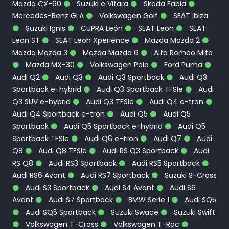
Mazda CX-60
Suzuki e Vitara
Skoda Fabia
Mercedes-Benz GLA
Volkswagen Golf
SEAT Ibiza
Suzuki Ignis
CUPRA León
SEAT Leon
SEAT
Leon ST
SEAT Leon Xperience
Mazda Mazda 2
Mazda Mazda 3
Mazda Mazda 6
Alfa Romeo Mito
Mazda MX-30
Volkswagen Polo
Ford Puma
Audi Q2
Audi Q3
Audi Q3 Sportback
Audi Q3
Sportback e-hybrid
Audi Q3 Sportback TFSIe
Audi
Q3 SUV e-hybrid
Audi Q3 TFSIe
Audi Q4 e-tron
Audi Q4 Sportback e-tron
Audi Q5
Audi Q5
Sportback
Audi Q5 Sportback e-hybrid
Audi Q5
Sportback TFSIe
Audi Q6 e-tron
Audi Q7
Audi
Q8
Audi Q8 TFSIe
Audi RS Q3 Sportback
Audi
RS Q8
Audi RS3 Sportback
Audi RS5 Sportback
Audi RS6 Avant
Audi RS7 Sportback
Suzuki S-Cross
Audi S3 Sportback
Audi S4 Avant
Audi S6
Avant
Audi S7 Sportback
BMW Serie 1
Audi SQ5
Audi SQ5 Sportback
Suzuki Swace
Suzuki Swift
Volkswagen T-Cross
Volkswagen T-Roc