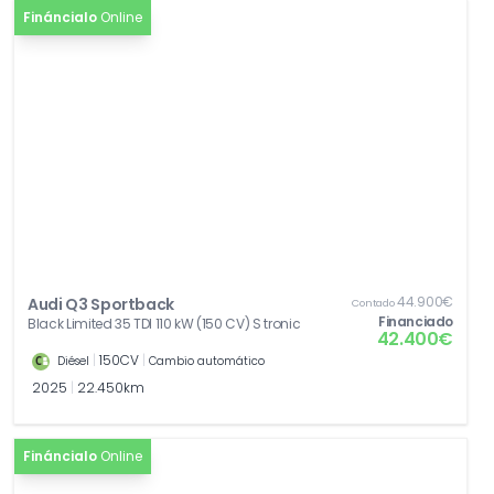
Fináncialo
Online
44.900€
Audi Q3 Sportback
Contado
Financiado
Black Limited 35 TDI 110 kW (150 CV) S tronic
42.400€
|
150CV
|
Diésel
Cambio automático
2025
|
22.450km
Fináncialo
Online