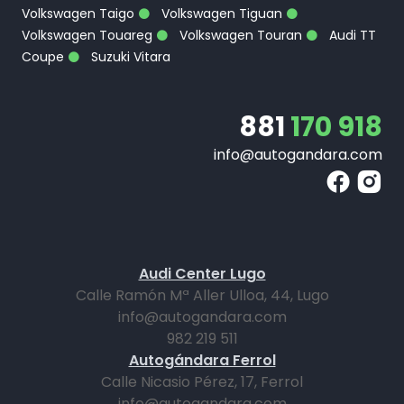
Volkswagen Taigo
Volkswagen Tiguan
Volkswagen Touareg
Volkswagen Touran
Audi TT
Coupe
Suzuki Vitara
881
170 918
info@autogandara.com
Audi Center Lugo
Calle Ramón Mª Aller Ulloa, 44, Lugo
info@autogandara.com
982 219 511
Autogándara Ferrol
Calle Nicasio Pérez, 17, Ferrol
info@autogandara.com