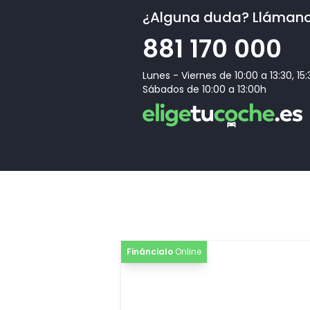
¿Alguna duda? Lláman
[WAK]
Paquete Confort
881 170 000
[1G9]
Rueda de repuesto de tamaño reducido
Lunes - Viernes de 10:00 a 13:30, 15
[4I3]
Llave de confort "sin SAFETYLOCK"
Sábados de 10:00 a 13:00h
[6Y]
Pintura gris Daytona efecto perla Audi exclusiv
[BLK]
Black line edition
[AB1]
Audi beam quattro
Fináncialo
Online