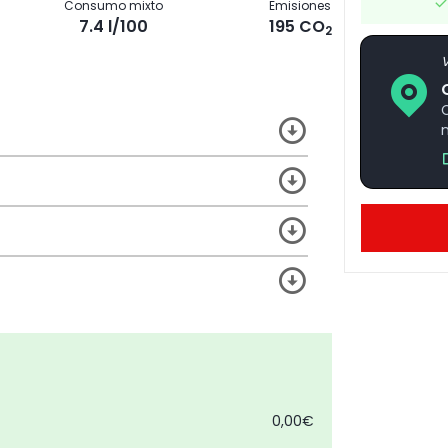
Consumo mixto
Emisiones
7.4 l/100
195 CO
2
V
0,00€