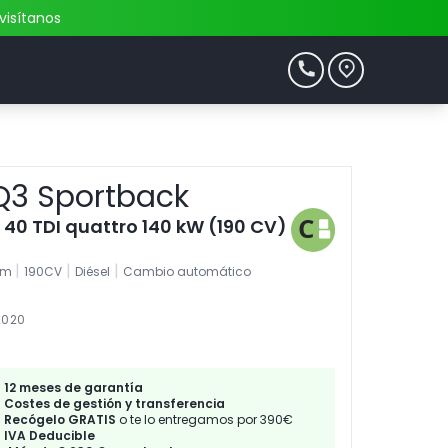
visítanos
Q3 Sportback
e 40 TDI quattro 140 kW (190 CV)
|
|
|
1km
190CV
Diésel
Cambio automático
2020
12 meses de garantía
Costes de gestión y transferencia
Recógelo GRATIS
o te lo entregamos por 390€
IVA Deducible