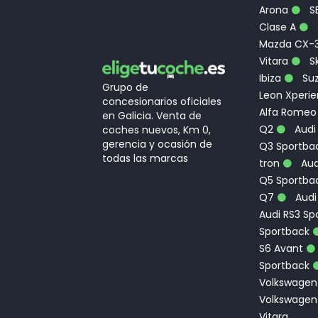
Arona
S
Clase A
Mazda CX-
Vitara
Sk
Ibiza
Suz
Grupo de
Leon Xperi
concesionarios oficiales
Alfa Romeo
en Galicia. Venta de
Q2
Audi
coches nuevos, Km 0,
gerencia y ocasión de
Q3 Sportbac
todas las marcas
tron
Aud
Q5 Sportba
Q7
Audi
Audi RS3 Sp
Sportback
S6 Avant
Sportback
Volkswagen
Volkswagen
Vitara