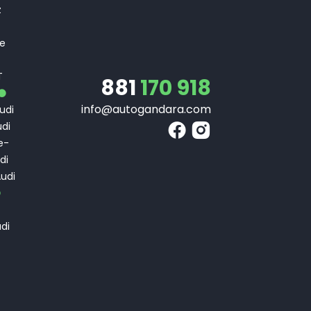
z
 e
T
T
881
170 918
info@autogandara.com
udi
di
e-
di
udi
di