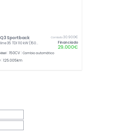
30.900€
 Q3 Sportback
Contado
Financiado
line 35 TDI 110 kW (150
29.000€
tronic
|
150CV
|
iésel
Cambio automático
0
|
125.005km