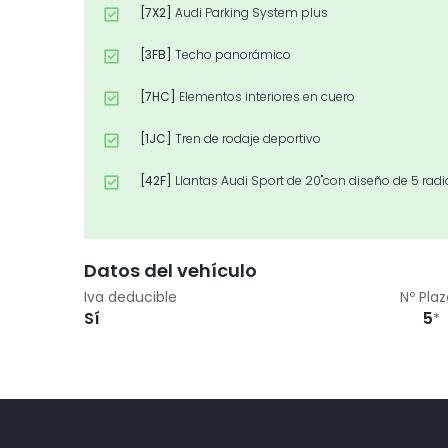
[7X2]
Audi Parking System plus
[3FB]
Techo panorámico
[7HC]
Elementos interiores en cuero
[1JC]
Tren de rodaje deportivo
[42F]
Llantas Audi Sport de 20"con diseño de 5 radi
[2PK]
Volante multifuncional de tres radios achatad
[9VS]
Bang & Olufsen Premium Sound System con
Datos del vehículo
Iva deducible
Nº Pla
[QQ2]
Paquete de iluminación ambiente de contorn
Sí
5
*
[WQS]
Paquete deportivo S line
[1S1]
Herramientas de a bordo y gato
[9ZV]
Audi phone box light con carga por inducció