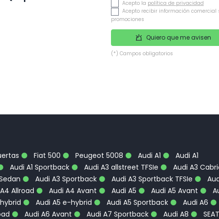
Acepto la
política de privacidad
Acepto recibir información comercial 
promociones
Quiero que me avisen
(*) Campos obligatorios
uertas
Fiat 500
Peugeot 5008
Audi A1
Audi A1
Audi A1 Sportback
Audi A3 allstreet TFSIe
Audi A3 Cabri
 Sedan
Audi A3 Sportback
Audi A3 Sportback TFSIe
Aud
A4 Allroad
Audi A4 Avant
Audi A5
Audi A5 Avant
Au
hybrid
Audi A5 e-hybrid
Audi A5 Sportback
Audi A6
oad
Audi A6 Avant
Audi A7 Sportback
Audi A8
SEA