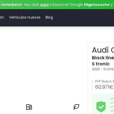
a inmediata!
Haz click
aquí
o busca en Google
Eligetucoche
y 
ión
Vehículos nuevos
Blog
Audi 
Black lin
S tronic
|
2020
91.89
PVP Nuevo 
60.971€