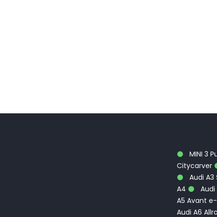
MINI 3 P
Citycarver
Audi A3
A4
Audi 
A5 Avant e-
Audi A6 Allr