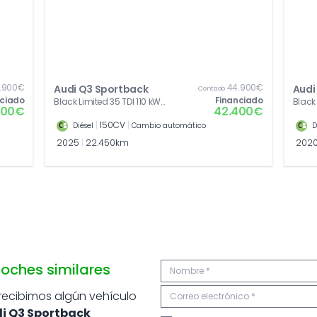
.900€
44.900€
Audi Q3 Sportback
Audi
Contado
nciado
Financiado
Black Limited 35 TDI 110 kW
Black 
000€
42.400€
(150 CV) S tronic
CV) S 
|
150CV
|
Diésel
Cambio automático
D
2025
|
22.450km
202
oches similares
 recibimos algún vehículo
i Q3 Sportback