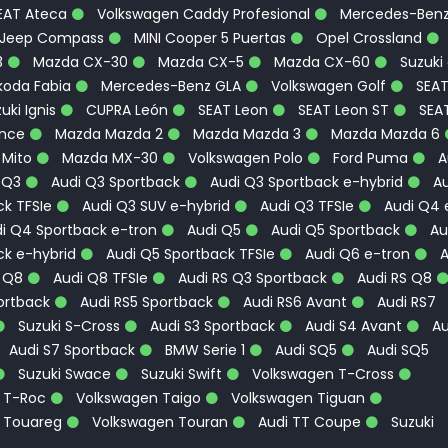
EAT Ateca
Volkswagen Caddy Profesional
Mercedes-Ben
Jeep Compass
MINI Cooper 5 Puertas
Opel Crossland
3
Mazda CX-30
Mazda CX-5
Mazda CX-60
Suzuki
oda Fabia
Mercedes-Benz GLA
Volkswagen Golf
SEA
uki Ignis
CUPRA León
SEAT Leon
SEAT Leon ST
SEA
ence
Mazda Mazda 2
Mazda Mazda 3
Mazda Mazda 6
 Mito
Mazda MX-30
Volkswagen Polo
Ford Puma
A
 Q3
Audi Q3 Sportback
Audi Q3 Sportback e-hybrid
Au
k TFSIe
Audi Q3 SUV e-hybrid
Audi Q3 TFSIe
Audi Q4 
i Q4 Sportback e-tron
Audi Q5
Audi Q5 Sportback
Au
ck e-hybrid
Audi Q5 Sportback TFSIe
Audi Q6 e-tron
A
 Q8
Audi Q8 TFSIe
Audi RS Q3 Sportback
Audi RS Q8
ortback
Audi RS5 Sportback
Audi RS6 Avant
Audi RS7
Suzuki S-Cross
Audi S3 Sportback
Audi S4 Avant
Au
Audi S7 Sportback
BMW Serie 1
Audi SQ5
Audi SQ5
Suzuki Swace
Suzuki Swift
Volkswagen T-Cross
 T-Roc
Volkswagen Taigo
Volkswagen Tiguan
 Touareg
Volkswagen Touran
Audi TT Coupe
Suzuki