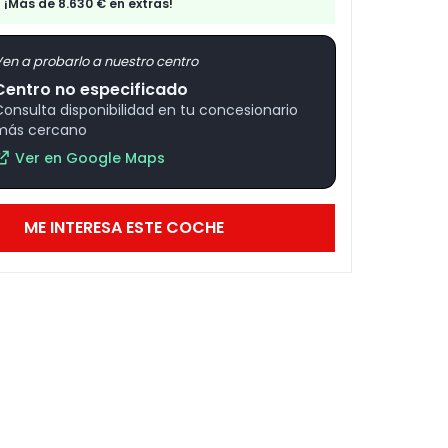
¡Más de 8.630 € en extras!
en a probarlo a nuestro centro
Centro no especificado
Consulta disponibilidad en tu concesionario
más cercano
Ver en Google Maps
ME INTERESA ESTE COCHE