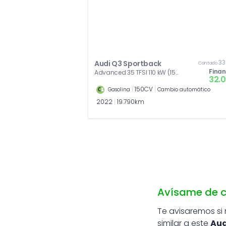
33
Audi Q3 Sportback
Contado
Fina
Advanced 35 TFSI 110 kW (150
32.
CV) S tronic
|
150CV
|
Gasolina
Cambio automático
2022
|
19.790km
Avísame de c
Te avisaremos si
similar a este
Aud