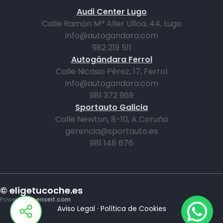
Audi Center Lugo
Calle Ramón Mª Aller Ulloa, 44, Lugo
info@autogandara.com
982 219 511
Autogándara Ferrol
Calle Nicasio Pérez, 17, Ferrol
info@autogandara.com
981 372 969
Sportauto Galicia
Calle Newton, 8-10, A Coruña
gerencia@sportauto.es
981 148 676
© eligetucoche.es
Powered by
enxeit.com
Aviso Legal
·
Política de Cookies