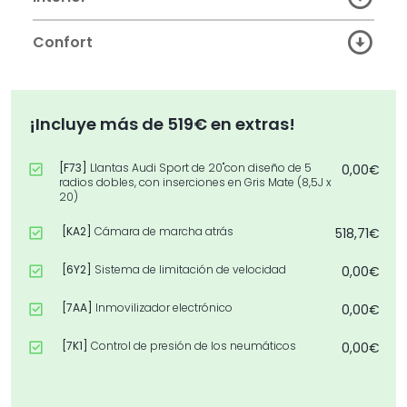
Confort
¡Incluye más de 519€ en extras!
[F73]
Llantas Audi Sport de 20"con diseño de 5
0,00€
radios dobles, con inserciones en Gris Mate (8,5J x
20)
[KA2]
Cámara de marcha atrás
518,71€
[6Y2]
Sistema de limitación de velocidad
0,00€
[7AA]
Inmovilizador electrónico
0,00€
[7K1]
Control de presión de los neumáticos
0,00€
[7W1]
Con sistema de seguridad ampliado
0,00€
(PreCrash básico)