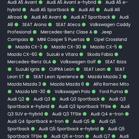
Audi A5 Avant
Audi A5 Avant e-hybrid
Audi A5 e-
hybrid
Audi A5 Sportback
Audi A6
Audi A6
Allroad
Audi A6 Avant
Audi A7 Sportback
Audi
A8
SEAT Arona
SEAT Ateca
Volkswagen Caddy
Profesional
Mercedes-Benz Clase A
Jeep
Compass
MINI Cooper 5 Puertas
Opel Crossland
Mazda CX-3
Mazda CX-30
Mazda CX-5
Mazda CX-60
Suzuki e Vitara
Skoda Fabia
Mercedes-Benz GLA
Volkswagen Golf
SEAT Ibiza
Suzuki Ignis
CUPRA León
SEAT Leon
SEAT
Leon ST
SEAT Leon Xperience
Mazda Mazda 2
Mazda Mazda 3
Mazda Mazda 6
Alfa Romeo Mito
Mazda MX-30
Volkswagen Polo
Ford Puma
Audi Q2
Audi Q3
Audi Q3 Sportback
Audi Q3
Sportback e-hybrid
Audi Q3 Sportback TFSIe
Audi
Q3 SUV e-hybrid
Audi Q3 TFSIe
Audi Q4 e-tron
Audi Q4 Sportback e-tron
Audi Q5
Audi Q5
Sportback
Audi Q5 Sportback e-hybrid
Audi Q5
Sportback TFSIe
Audi Q6 e-tron
Audi Q7
Audi