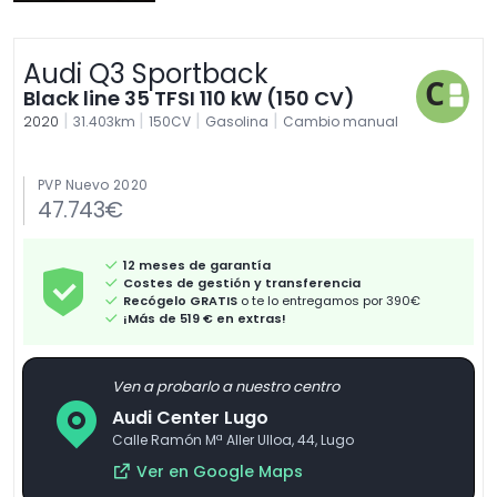
Audi Q3 Sportback
Black line 35 TFSI 110 kW (150 CV)
|
|
|
|
2020
31.403km
150CV
Gasolina
Cambio manual
PVP Nuevo 2020
47.743€
12 meses de garantía
Costes de gestión y transferencia
Recógelo GRATIS
o te lo entregamos por 390€
¡Más de 519 € en extras!
Ven a probarlo a nuestro centro
Audi Center Lugo
Calle Ramón Mª Aller Ulloa, 44, Lugo
Ver en Google Maps