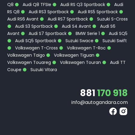
Q8
Audi Q8 TFSIe
Audi RS Q3 Sportback
Audi
RS Q8
Audi RS3 Sportback
Audi RS5 Sportback
Audi RS6 Avant
Audi RS7 Sportback
Suzuki S-Cross
Audi S3 Sportback
Audi S4 Avant
Audi S6
Avant
Audi S7 Sportback
BMW Serie 1
Audi SQ5
Audi SQ5 Sportback
Suzuki Swace
Suzuki Swift
Volkswagen T-Cross
Volkswagen T-Roc
Volkswagen Taigo
Volkswagen Tiguan
Volkswagen Touareg
Volkswagen Touran
Audi TT
Coupe
Suzuki Vitara
881
170 918
info@autogandara.com