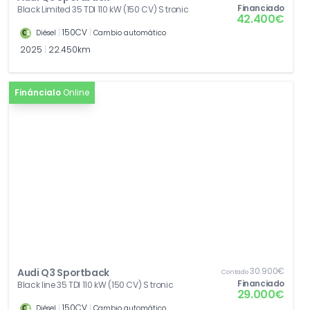
Financiado
Black Limited 35 TDI 110 kW (150 CV) S tronic
42.400€
|
150CV
|
Diésel
Cambio automático
2025
|
22.450km
Fináncialo
Online
30.900€
Audi Q3 Sportback
Contado
Financiado
Black line 35 TDI 110 kW (150 CV) S tronic
29.000€
|
150CV
|
Diésel
Cambio automático