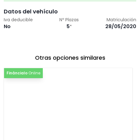
[7X1]
Asistente de aparcamiento
0,00€
Datos del vehículo
Iva deducible
Nº Plazas
Matriculación
[7Y5]
Asistente de cambio de carril y asistente
0,00€
No
5
28/05/2020
*
mantenimiento carril (Heading Control Assist)
[UG1]
Control de asistencia para arranque en
0,00€
pendientes
Otras opciones similares
Fináncialo
Online