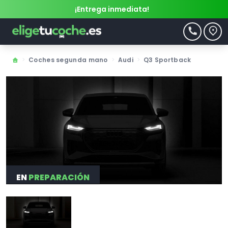
¡Entrega inmediata!
>
Coches segunda mano
>
Audi
>
Q3 Sportback
EN
PREPARACIÓN