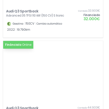
33.900€
Audi Q3 Sportback
Contado
Financiado
Advanced 35 TFSI 110 kW (150 CV) S tronic
32.000€
|
150CV
|
Gasolina
Cambio automático
2022
|
19.790km
Fináncialo
Online
44.900€
Audi Q3 Sportback
Contado