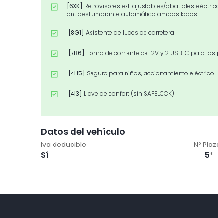
[6XK]
Retrovisores ext. ajustables/abatibles eléctri
antideslumbrante automático ambos lados
[8G1]
Asistente de luces de carretera
[7B6]
Toma de corriente de 12V y 2 USB-C para las 
[4H5]
Seguro para niños, accionamiento eléctrico
[4I3]
Llave de confort (sin SAFELOCK)
[7X2]
Ayuda de aparcamiento plus
Datos del vehículo
[Z03]
Paquete accesorios
Iva deducible
Nº Plaz
Sí
5
*
[WAK]
Paquete Confort