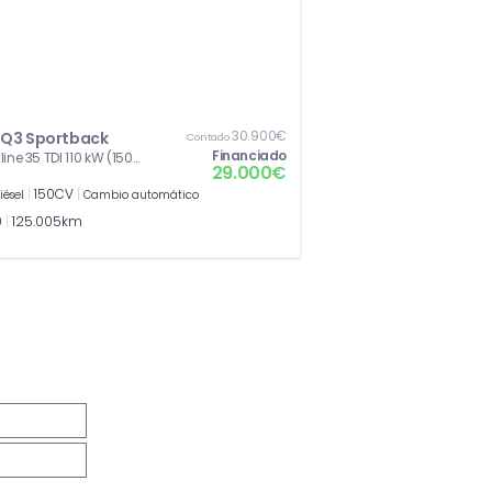
30.900€
 Q3 Sportback
Contado
Financiado
line 35 TDI 110 kW (150
29.000€
tronic
|
150CV
|
iésel
Cambio automático
0
|
125.005km