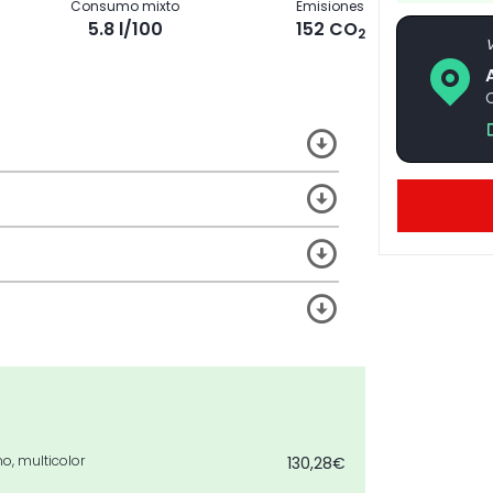
Consumo mixto
Emisiones
5.8 l/100
152 CO
2
V
C
o, multicolor
130,28€