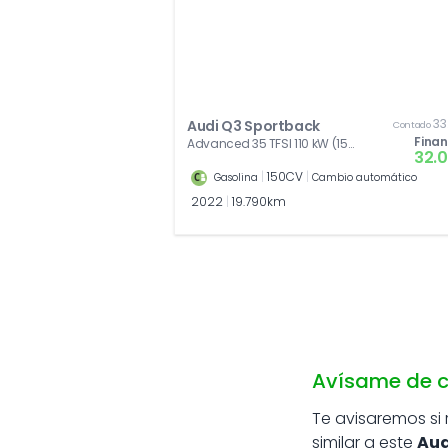
33
Audi Q3 Sportback
Contado
Fina
Advanced 35 TFSI 110 kW (150
32.
CV) S tronic
|
150CV
|
Gasolina
Cambio automático
2022
|
19.790km
Avísame de c
Te avisaremos si
similar a este
Aud