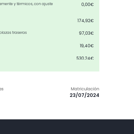
camente y térmicos, con ajuste
0,00€
174,92€
plazas traseras
97,03€
19,40€
530,24€
0,00€
0,00€
as
Matriculación
23/07/2024
1.477,36€