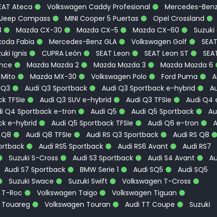
EAT Ateca
Volkswagen Caddy Profesional
Mercedes-Ben
Jeep Compass
MINI Cooper 5 Puertas
Opel Crossland
3
Mazda CX-30
Mazda CX-5
Mazda CX-60
Suzuki
oda Fabia
Mercedes-Benz GLA
Volkswagen Golf
SEA
uki Ignis
CUPRA León
SEAT Leon
SEAT Leon ST
SEA
ence
Mazda Mazda 2
Mazda Mazda 3
Mazda Mazda 6
 Mito
Mazda MX-30
Volkswagen Polo
Ford Puma
A
 Q3
Audi Q3 Sportback
Audi Q3 Sportback e-hybrid
Au
k TFSIe
Audi Q3 SUV e-hybrid
Audi Q3 TFSIe
Audi Q4 
i Q4 Sportback e-tron
Audi Q5
Audi Q5 Sportback
Au
ck e-hybrid
Audi Q5 Sportback TFSIe
Audi Q6 e-tron
A
 Q8
Audi Q8 TFSIe
Audi RS Q3 Sportback
Audi RS Q8
ortback
Audi RS5 Sportback
Audi RS6 Avant
Audi RS7
Suzuki S-Cross
Audi S3 Sportback
Audi S4 Avant
Au
Audi S7 Sportback
BMW Serie 1
Audi SQ5
Audi SQ5
Suzuki Swace
Suzuki Swift
Volkswagen T-Cross
 T-Roc
Volkswagen Taigo
Volkswagen Tiguan
 Touareg
Volkswagen Touran
Audi TT Coupe
Suzuki