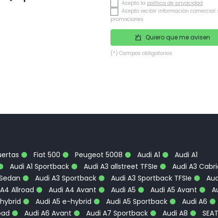
Acepto la
política de privacidad
Acepto recibir información comercial 
promociones
Quiero que me avisen
(*) Campos obligatorios
uertas
Fiat 500
Peugeot 5008
Audi A1
Audi A1
Audi A1 Sportback
Audi A3 allstreet TFSIe
Audi A3 Cabri
 Sedan
Audi A3 Sportback
Audi A3 Sportback TFSIe
Aud
A4 Allroad
Audi A4 Avant
Audi A5
Audi A5 Avant
Au
hybrid
Audi A5 e-hybrid
Audi A5 Sportback
Audi A6
oad
Audi A6 Avant
Audi A7 Sportback
Audi A8
SEA