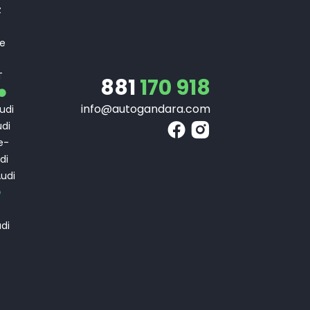
z
 e
T
T
881
170 918
info@autogandara.com
udi
di
e-
di
udi
di