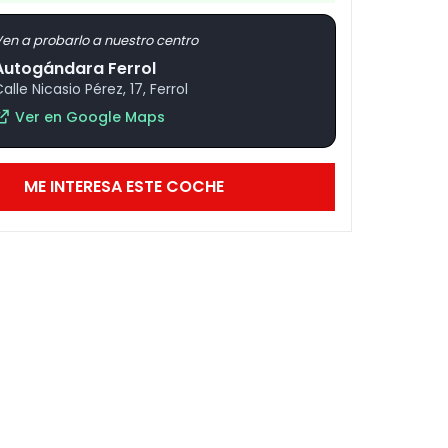
en a probarlo a nuestro centro
Autogándara Ferrol
alle Nicasio Pérez, 17, Ferrol
Ver en Google Maps
ME INTERESA ESTE COCHE