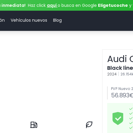
a inmediata!
Haz click
aquí
o busca en Google
Eligetucoche
y 
ión
Vehículos nuevos
Blog
Audi 
Black line
|
2024
26.15
PVP Nuevo 
56.893