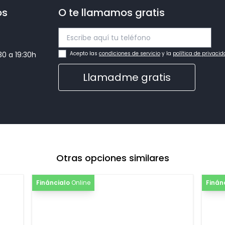
os
O te llamamos gratis
:30 a 19:30h
Acepto las
condiciones de servicio
y la
política de privaci
Llamadme gratis
Otras opciones similares
Fináncialo
Online
Finán