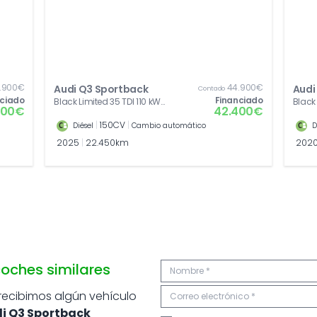
.900€
44.900€
Audi Q3 Sportback
Audi
Contado
nciado
Financiado
Black Limited 35 TDI 110 kW
Black 
000€
42.400€
(150 CV) S tronic
CV) S 
|
150CV
|
Diésel
Cambio automático
D
2025
|
22.450km
202
oches similares
 recibimos algún vehículo
i Q3 Sportback