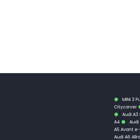
MINI 3 P
Citycarver
Audi A3
A4
Audi 
A5 Avant e-
Audi A6 Allr