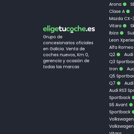
Arona
S
Clase A
Mazda CX-
Vitara
Sk
Ibiza
Suz
Grupo de
Leon Xperi
concesionarios oficiales
Alfa Romeo
en Galicia. Venta de
Q2
Audi
coches nuevos, Km 0,
gerencia y ocasión de
Q3 Sportbac
todas las marcas
tron
Aud
Q5 Sportba
Q7
Audi
Audi RS3 Sp
Sportback
S6 Avant
Sportback
Volkswagen
Volkswagen
Vitara