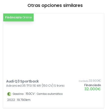
Otras opciones similares
[EA8]
Extensión de garantía 3 años , máx. 100 000
0,00€
km
Fináncialo
Online
[Z03]
Paquete accesorios
0,00€
33.900€
Audi Q3 Sportback
Contado
Financiado
Advanced 35 TFSI 110 kW (150 CV) S tronic
32.000€
|
150CV
|
Gasolina
Cambio automático
2022
|
19.790km