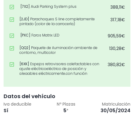
[7X2]
Audi Parking System plus
388,11€
[2JD]
Parachoques S line completamente
317,18€
pintado (color de la carrocería)
[PXC]
Faros Matrix LED
905,59€
[QQ2]
Paquete de iluminación ambiente de
130,28€
contorno, multicolor
[6XK]
Espejos retrovisores calefactables con
380,82€
ajuste eléctricoeléctrico de posición y
plegables eléctricamente,con función
antideslumbrante
[7B6]
Toma de corriente de 12V y 2 USB-C para
97,03€
las plazas traseras
Datos del vehículo
Iva deducible
Nº Plazas
Matriculación
[4A3]
Asientos delanteros calefactables
439,13€
Sí
5
30/05/2024
*
[4I3]
Llave de confort (sin SAFELOCK)
530,24€
[WAK]
Paquete Confort
1.535,36€