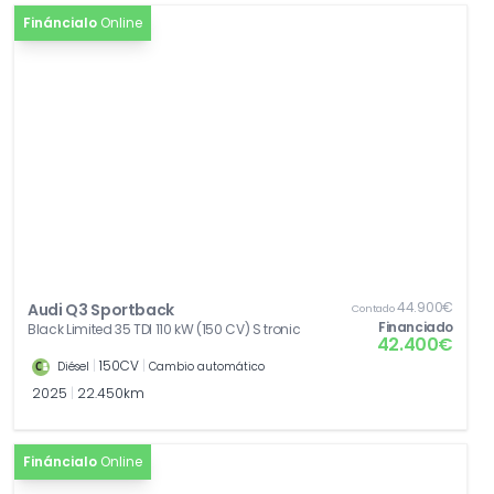
Fináncialo
Online
44.900€
Audi Q3 Sportback
Contado
Financiado
Black Limited 35 TDI 110 kW (150 CV) S tronic
42.400€
|
150CV
|
Diésel
Cambio automático
2025
|
22.450km
Fináncialo
Online