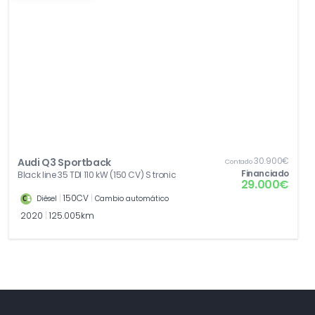
30.900€
Audi Q3 Sportback
Contado
Financiado
Black line 35 TDI 110 kW (150 CV) S tronic
29.000€
|
150CV
|
Diésel
Cambio automático
2020
|
125.005km