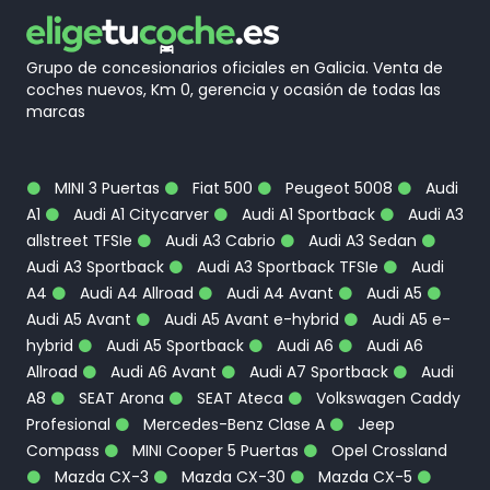
Grupo de concesionarios oficiales en Galicia. Venta de
coches nuevos, Km 0, gerencia y ocasión de todas las
marcas
MINI 3 Puertas
Fiat 500
Peugeot 5008
Audi
A1
Audi A1 Citycarver
Audi A1 Sportback
Audi A3
allstreet TFSIe
Audi A3 Cabrio
Audi A3 Sedan
Audi A3 Sportback
Audi A3 Sportback TFSIe
Audi
A4
Audi A4 Allroad
Audi A4 Avant
Audi A5
Audi A5 Avant
Audi A5 Avant e-hybrid
Audi A5 e-
hybrid
Audi A5 Sportback
Audi A6
Audi A6
Allroad
Audi A6 Avant
Audi A7 Sportback
Audi
A8
SEAT Arona
SEAT Ateca
Volkswagen Caddy
Profesional
Mercedes-Benz Clase A
Jeep
Compass
MINI Cooper 5 Puertas
Opel Crossland
Mazda CX-3
Mazda CX-30
Mazda CX-5