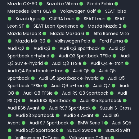
Mazda CX-60
Suzuki e Vitara
Skoda Fabia
Mercedes-Benz GLA
Volkswagen Golf
SEAT Ibiza
Suzuki Ignis
CUPRA León
SEAT Leon
SEAT
Leon ST
SEAT Leon Xperience
Mazda Mazda 2
Mazda Mazda 3
Mazda Mazda 6
Alfa Romeo Mito
Mazda MX-30
Volkswagen Polo
Ford Puma
Audi Q2
Audi Q3
Audi Q3 Sportback
Audi Q3
Sportback e-hybrid
Audi Q3 Sportback TFSIe
Audi
Q3 SUV e-hybrid
Audi Q3 TFSIe
Audi Q4 e-tron
Audi Q4 Sportback e-tron
Audi Q5
Audi Q5
Sportback
Audi Q5 Sportback e-hybrid
Audi Q5
Sportback TFSIe
Audi Q6 e-tron
Audi Q7
Audi
Q8
Audi Q8 TFSIe
Audi RS Q3 Sportback
Audi
RS Q8
Audi RS3 Sportback
Audi RS5 Sportback
Audi RS6 Avant
Audi RS7 Sportback
Suzuki S-Cross
Audi S3 Sportback
Audi S4 Avant
Audi S6
Avant
Audi S7 Sportback
BMW Serie 1
Audi SQ5
Audi SQ5 Sportback
Suzuki Swace
Suzuki Swift
Volkswagen T-Cross
Volkswagen T-Roc