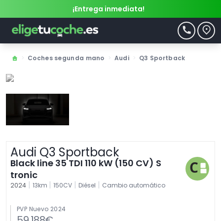
¡Entrega inmediata!
>
Coches segunda mano
>
Audi
>
Q3 Sportback
Audi Q3 Sportback
Black line 35 TDI 110 kW (150 CV) S
tronic
|
|
|
|
2024
13km
150CV
Diésel
Cambio automático
PVP Nuevo 2024
59.188€