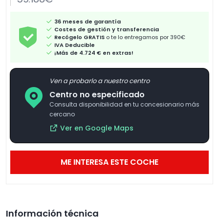
36 meses de garantía
Costes de gestión y transferencia
Recógelo GRATIS
o te lo entregamos por 390€
IVA Deducible
¡Más de 4.724 € en extras!
Ven a probarlo a nuestro centro
Centro no especificado
Consulta disponibilidad en tu concesionario más
cercano
Ver en Google Maps
ME INTERESA ESTE COCHE
Información técnica