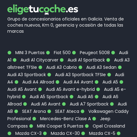
Grupo de concesionarios oficiales en Galicia. Venta de
coches nuevos, Km 0, gerencia y ocasión de todas las
marcas
MINI 3 Puertas
Fiat 500
Peugeot 5008
Audi
A1
Audi A1 Citycarver
Audi A1 Sportback
Audi A3
allstreet TFSIe
Audi A3 Cabrio
Audi A3 Sedan
Audi A3 Sportback
Audi A3 Sportback TFSIe
Audi
A4
Audi A4 Allroad
Audi A4 Avant
Audi A5
Audi A5 Avant
Audi A5 Avant e-hybrid
Audi A5 e-
hybrid
Audi A5 Sportback
Audi A6
Audi A6
Allroad
Audi A6 Avant
Audi A7 Sportback
Audi
A8
SEAT Arona
SEAT Ateca
Volkswagen Caddy
Profesional
Mercedes-Benz Clase A
Jeep
Compass
MINI Cooper 5 Puertas
Opel Crossland
Mazda CX-3
Mazda CX-30
Mazda CX-5