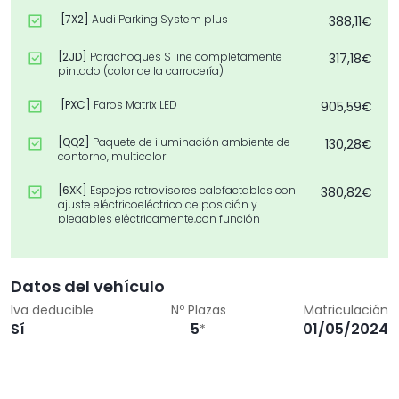
[7X2]
Audi Parking System plus
388,11€
[2JD]
Parachoques S line completamente
317,18€
pintado (color de la carrocería)
[PXC]
Faros Matrix LED
905,59€
[QQ2]
Paquete de iluminación ambiente de
130,28€
contorno, multicolor
[6XK]
Espejos retrovisores calefactables con
380,82€
ajuste eléctricoeléctrico de posición y
plegables eléctricamente,con función
antideslumbrante
[4A3]
Asientos delanteros calefactables
439,13€
Datos del vehículo
[4I3]
Llave de confort (sin SAFELOCK)
530,24€
Iva deducible
Nº Plazas
Matriculación
Sí
5
01/05/2024
*
[7B6]
Toma de corriente de 12V y 2 USB-C para
97,03€
las plazas traseras
[WAK]
Paquete Confort
1.535,36€