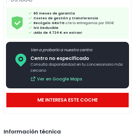
60 meses de garantía
Costes de gestión y transferencia
Recógelo GRATIS
o te lo entregamos por 390€
IVA Deducible
¡Más de 4.724 € en extras!
Ven a probarlo a nuestro centro
Centro no especificado
Consulta disponibilidad en tu concesionario más
cercano
Ver en Google Maps
ME INTERESA ESTE COCHE
Información técnica