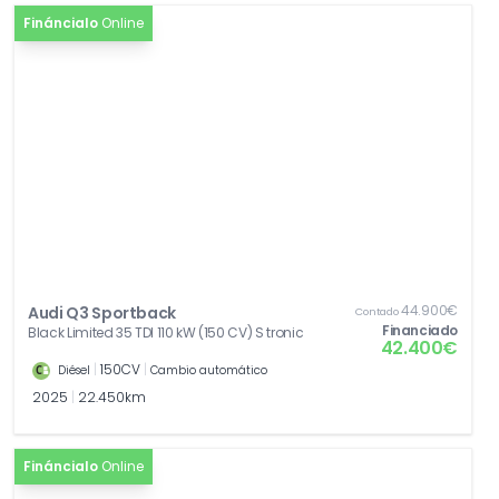
Fináncialo
Online
44.900€
Audi Q3 Sportback
Contado
Financiado
Black Limited 35 TDI 110 kW (150 CV) S tronic
42.400€
|
150CV
|
Diésel
Cambio automático
2025
|
22.450km
Fináncialo
Online