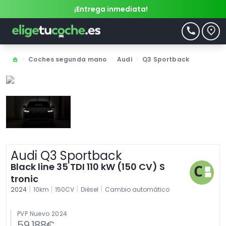
¡Entrega inmediata!
>
Coches segunda mano
>
Audi
>
Q3 Sportback
Audi Q3 Sportback
Black line 35 TDI 110 kW (150 CV) S
tronic
|
|
|
|
2024
10km
150CV
Diésel
Cambio automático
PVP Nuevo 2024
59.188€