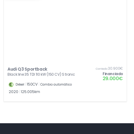
30.900€
Audi Q3 Sportback
Contado
Financiado
Black line 35 TDI 110 kW (150 CV) S tronic
29.000€
|
150CV
|
Diésel
Cambio automático
2020
|
125.005km