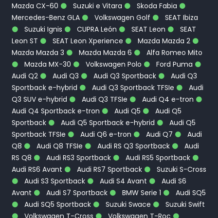
Mazda CX-60
Suzuki e Vitara
Skoda Fabia
Mercedes-Benz GLA
Volkswagen Golf
SEAT Ibiza
Suzuki Ignis
CUPRA León
SEAT Leon
SEAT
Leon ST
SEAT Leon Xperience
Mazda Mazda 2
Mazda Mazda 3
Mazda Mazda 6
Alfa Romeo Mito
Mazda MX-30
Volkswagen Polo
Ford Puma
Audi Q2
Audi Q3
Audi Q3 Sportback
Audi Q3
Sportback e-hybrid
Audi Q3 Sportback TFSIe
Audi
Q3 SUV e-hybrid
Audi Q3 TFSIe
Audi Q4 e-tron
Audi Q4 Sportback e-tron
Audi Q5
Audi Q5
Sportback
Audi Q5 Sportback e-hybrid
Audi Q5
Sportback TFSIe
Audi Q6 e-tron
Audi Q7
Audi
Q8
Audi Q8 TFSIe
Audi RS Q3 Sportback
Audi
RS Q8
Audi RS3 Sportback
Audi RS5 Sportback
Audi RS6 Avant
Audi RS7 Sportback
Suzuki S-Cross
Audi S3 Sportback
Audi S4 Avant
Audi S6
Avant
Audi S7 Sportback
BMW Serie 1
Audi SQ5
Audi SQ5 Sportback
Suzuki Swace
Suzuki Swift
Volkswagen T-Cross
Volkswagen T-Roc