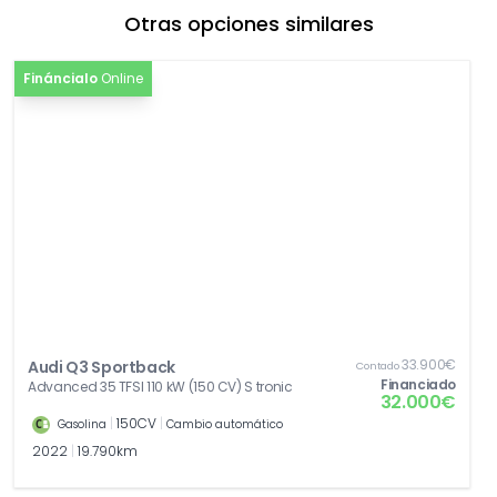
Otras opciones similares
[EA8]
Extensión de garantía 3 años , máx. 100 000
0,00€
km
Fináncialo
Online
[Z03]
Paquete accesorios
0,00€
33.900€
Audi Q3 Sportback
Contado
Financiado
Advanced 35 TFSI 110 kW (150 CV) S tronic
32.000€
|
150CV
|
Gasolina
Cambio automático
2022
|
19.790km