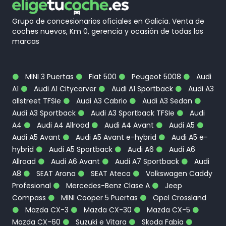
Grupo de concesionarios oficiales en Galicia. Venta de
coches nuevos, Km 0, gerencia y ocasión de todas las
marcas
MINI 3 Puertas
Fiat 500
Peugeot 5008
Audi
A1
Audi A1 Citycarver
Audi A1 Sportback
Audi A3
allstreet TFSIe
Audi A3 Cabrio
Audi A3 Sedan
Audi A3 Sportback
Audi A3 Sportback TFSIe
Audi
A4
Audi A4 Allroad
Audi A4 Avant
Audi A5
Audi A5 Avant
Audi A5 Avant e-hybrid
Audi A5 e-
hybrid
Audi A5 Sportback
Audi A6
Audi A6
Allroad
Audi A6 Avant
Audi A7 Sportback
Audi
A8
SEAT Arona
SEAT Ateca
Volkswagen Caddy
Profesional
Mercedes-Benz Clase A
Jeep
Compass
MINI Cooper 5 Puertas
Opel Crossland
Mazda CX-3
Mazda CX-30
Mazda CX-5
Mazda CX-60
Suzuki e Vitara
Skoda Fabia