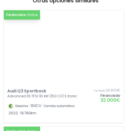
Otras opciones similares
Fináncialo
Online
33.900€
Audi Q3 Sportback
Contado
Financiado
Advanced 35 TFSI 110 kW (150 CV) S tronic
32.000€
|
150CV
|
Gasolina
Cambio automático
2022
|
19.790km