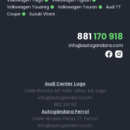
Volkswagen Taigo
Volkswagen Tiguan
Volkswagen Touareg
Volkswagen Touran
Audi TT
Coupe
Suzuki Vitara
881
170 918
info@autogandara.com
Audi Center Lugo
Calle Ramón Mª Aller Ulloa, 44, Lugo
info@autogandara.com
982 219 511
Autogándara Ferrol
Calle Nicasio Pérez, 17, Ferrol
info@autogandara.com