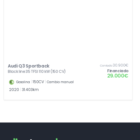
30.900€
Audi Q3 Sportback
Contado
Financiado
Black line 35 TFSI 110 kW (150 CV)
29.000€
|
150CV
|
Gasolina
Cambio manual
2020
|
31.403km