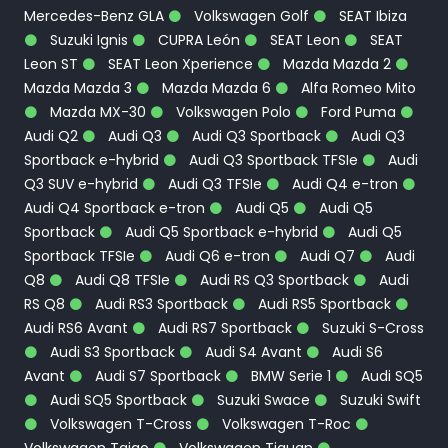
Mercedes-Benz GLA
Volkswagen Golf
SEAT Ibiza
Suzuki Ignis
CUPRA León
SEAT Leon
SEAT
Leon ST
SEAT Leon Xperience
Mazda Mazda 2
Mazda Mazda 3
Mazda Mazda 6
Alfa Romeo Mito
Mazda MX-30
Volkswagen Polo
Ford Puma
Audi Q2
Audi Q3
Audi Q3 Sportback
Audi Q3
Sportback e-hybrid
Audi Q3 Sportback TFSIe
Audi
Q3 SUV e-hybrid
Audi Q3 TFSIe
Audi Q4 e-tron
Audi Q4 Sportback e-tron
Audi Q5
Audi Q5
Sportback
Audi Q5 Sportback e-hybrid
Audi Q5
Sportback TFSIe
Audi Q6 e-tron
Audi Q7
Audi
Q8
Audi Q8 TFSIe
Audi RS Q3 Sportback
Audi
RS Q8
Audi RS3 Sportback
Audi RS5 Sportback
Audi RS6 Avant
Audi RS7 Sportback
Suzuki S-Cross
Audi S3 Sportback
Audi S4 Avant
Audi S6
Avant
Audi S7 Sportback
BMW Serie 1
Audi SQ5
Audi SQ5 Sportback
Suzuki Swace
Suzuki Swift
Volkswagen T-Cross
Volkswagen T-Roc