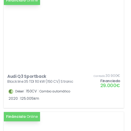
Fináncialo
Online
30.900€
Audi Q3 Sportback
Contado
Financiado
Black line 35 TDI 110 kW (150 CV) S tronic
29.000€
|
150CV
|
Diésel
Cambio automático
2020
|
125.005km
Fináncialo
Online