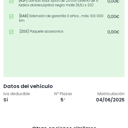
[42F]
Llantas Audi Sport de 20"con diseño de 5
0,00€
radios dobles,óptica negro mate (8,5J x 20)
[EA8]
Extensión de garantía 3 años , máx. 100 000
0,00€
km
[Z03]
Paquete accesorios
0,00€
Datos del vehículo
Iva deducible
Nº Plazas
Matriculación
Sí
5
04/06/2025
*