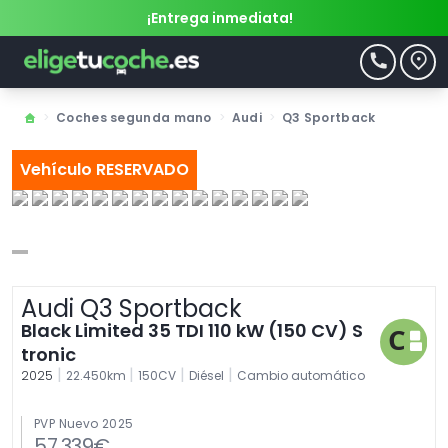
¡Entrega inmediata!
>
Coches segunda mano
>
Audi
>
Q3 Sportback
Vehículo RESERVADO
Audi Q3 Sportback
Black Limited 35 TDI 110 kW (150 CV) S
tronic
|
|
|
|
2025
22.450km
150CV
Diésel
Cambio automático
PVP Nuevo 2025
57.339€