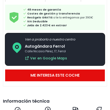
48 meses de garantía
Costes de gestión y transferencia
Recógelo GRATIS
o te lo entregamos por 390€
IVA Deducible
¡Más de 2.423 € en extras!
Ven a probarlo a nuestro centro
Autogándara Ferrol
Calle Nicasio Pérez, 17, Ferrol
Ver en Google Maps
ME INTERESA ESTE COCHE
Información técnica