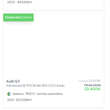
2022
|
49.592km
Fináncialo
Online
24.900€
Audi Q3
Contado
Financiado
Advanced 35 TFSI 110 kW (150 CV) S tronic
23.400€
|
150CV
|
Gasolina
Cambio automático
2021
|
102.028km