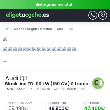
¡Entrega inmediata!
>
Coches segunda mano
>
Audi
>
Q3
Audi Q3
Black line TDI 110 kW (150 CV) S tronic
|
|
|
|
2025
200km
150CV
Diésel
Cambio automático
PVP Nuevo 2025
Al contado
Financiado
59.498€
49.900€
47.400€