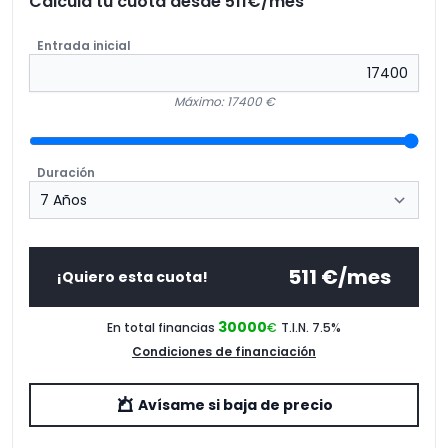
Calcula tu cuota desde
511
€/mes
[PY2]
Exterior S line
0,00€
Entrada inicial
[PYC]
Paquete Climatización plus
0,00€
[1XX]
Volante deportivo de cuero
0,00€
Máximo: 17400 €
Duración
511
€/mes
¡Quiero esta cuota!
30000
En total financias
€
T.I.N. 7.5
%
Condiciones de financiación
Avísame si baja de precio