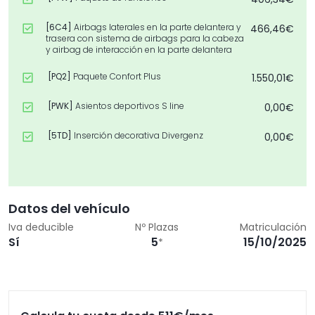
[6C4]
Airbags laterales en la parte delantera y
466,46€
trasera con sistema de airbags para la cabeza
y airbag de interacción en la parte delantera
[PQ2]
Paquete Confort Plus
1.550,01€
[PWK]
Asientos deportivos S line
0,00€
[5TD]
Inserción decorativa Divergenz
0,00€
[EA8]
Extensión de garantía 3 años , máx. 100 000
0,00€
km
[8G1]
Asistente para las luces de carretera
0,00€
Datos del vehículo
Iva deducible
Nº Plazas
Matriculación
[40V]
Llantas de 19" pulgadas
0,00€
Sí
5
15/10/2025
*
[PAH]
Paquete Exterior Negro
0,00€
[PX2]
Faros LED plus
0,00€