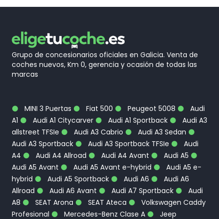
Grupo de concesionarios oficiales en Galicia. Venta de
coches nuevos, Km 0, gerencia y ocasión de todas las
marcas
MINI 3 Puertas
Fiat 500
Peugeot 5008
Audi
A1
Audi A1 Citycarver
Audi A1 Sportback
Audi A3
allstreet TFSIe
Audi A3 Cabrio
Audi A3 Sedan
Audi A3 Sportback
Audi A3 Sportback TFSIe
Audi
A4
Audi A4 Allroad
Audi A4 Avant
Audi A5
Audi A5 Avant
Audi A5 Avant e-hybrid
Audi A5 e-
hybrid
Audi A5 Sportback
Audi A6
Audi A6
Allroad
Audi A6 Avant
Audi A7 Sportback
Audi
A8
SEAT Arona
SEAT Ateca
Volkswagen Caddy
Profesional
Mercedes-Benz Clase A
Jeep