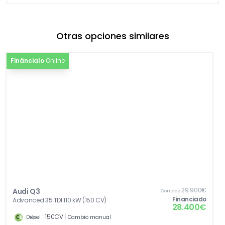
Otras opciones similares
Fináncialo
Online
29.900€
Audi Q3
Contado
Financiado
Advanced 35 TDI 110 kW (150 CV)
28.400€
|
150CV
|
Diésel
Cambio manual