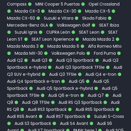
Compass
MINI Cooper 5 Puertas
Opel Crossland
Mazda CX-3
Mazda CX-30
Mazda CX-5
Mazda CX-60
Suzuki e Vitara
Skoda Fabia
Mercedes-Benz GLA
Volkswagen Golf
SEAT Ibiza
Suzuki Ignis
CUPRA León
SEAT Leon
SEAT
Leon ST
SEAT Leon Xperience
Mazda Mazda 2
Mazda Mazda 3
Mazda Mazda 6
Alfa Romeo Mito
Mazda MX-30
Volkswagen Polo
Ford Puma
Audi Q2
Audi Q3
Audi Q3 Sportback
Audi Q3
Sportback e-hybrid
Audi Q3 Sportback TFSIe
Audi
Q3 SUV e-hybrid
Audi Q3 TFSIe
Audi Q4 e-tron
Audi Q4 Sportback e-tron
Audi Q5
Audi Q5
Sportback
Audi Q5 Sportback e-hybrid
Audi Q5
Sportback TFSIe
Audi Q6 e-tron
Audi Q7
Audi
Q8
Audi Q8 TFSIe
Audi RS Q3 Sportback
Audi
RS Q8
Audi RS3 Sportback
Audi RS5 Sportback
Audi RS6 Avant
Audi RS7 Sportback
Suzuki S-Cross
Audi S3 Sportback
Audi S4 Avant
Audi S6
Avant
Audi S7 Sportback
BMW Serie 1
Audi SQ5