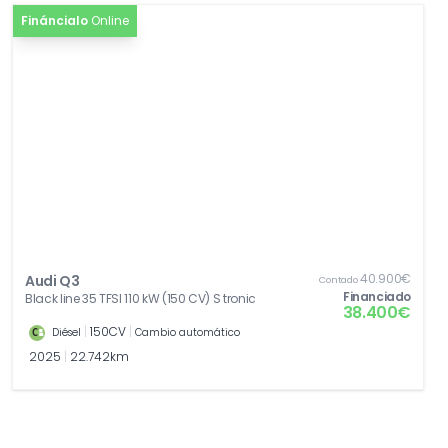
Fináncialo
Online
40.900€
Audi Q3
Contado
Financiado
Black line 35 TFSI 110 kW (150 CV) S tronic
38.400€
|
150CV
|
Diésel
Cambio automático
2025
|
22.742km