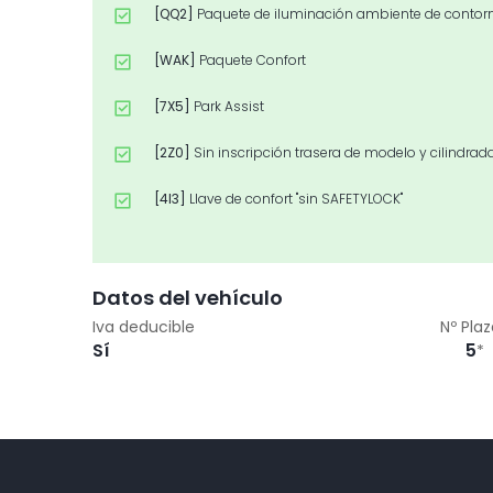
[QQ2]
Paquete de iluminación ambiente de contorn
[WAK]
Paquete Confort
[7X5]
Park Assist
[2Z0]
Sin inscripción trasera de modelo y cilindrad
[4I3]
Llave de confort "sin SAFETYLOCK"
[ADV]
Advanced
Datos del vehículo
Iva deducible
Nº Pla
Sí
5
*