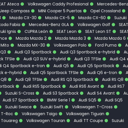
EAT Ateca
Volkswagen Caddy Profesional
Mercedes-Ben
Jeep Compass
MINI Cooper 5 Puertas
Opel Crossland
3
Mazda CX-30
Mazda CX-5
Mazda CX-60
Suzuki
oda Fabia
Mercedes-Benz GLA
Volkswagen Golf
SEA
uki Ignis
CUPRA León
SEAT Leon
SEAT Leon ST
SEA
ence
Mazda Mazda 2
Mazda Mazda 3
Mazda Mazda 6
 Mito
Mazda MX-30
Volkswagen Polo
Ford Puma
A
 Q3
Audi Q3 Sportback
Audi Q3 Sportback e-hybrid
Au
k TFSIe
Audi Q3 SUV e-hybrid
Audi Q3 TFSIe
Audi Q4 
i Q4 Sportback e-tron
Audi Q5
Audi Q5 Sportback
Au
ck e-hybrid
Audi Q5 Sportback TFSIe
Audi Q6 e-tron
A
 Q8
Audi Q8 TFSIe
Audi RS Q3 Sportback
Audi RS Q8
ortback
Audi RS5 Sportback
Audi RS6 Avant
Audi RS7
Suzuki S-Cross
Audi S3 Sportback
Audi S4 Avant
Au
Audi S7 Sportback
BMW Serie 1
Audi SQ5
Audi SQ5
Suzuki Swace
Suzuki Swift
Volkswagen T-Cross
 T-Roc
Volkswagen Taigo
Volkswagen Tiguan
 Touareg
Volkswagen Touran
Audi TT Coupe
Suzuki