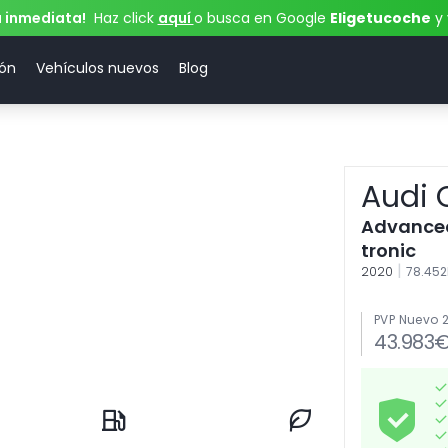
a inmediata!
Haz click
aquí
o busca en Google
Eligetucoche
y 
ión
Vehículos nuevos
Blog
Audi 
Advanced 
tronic
|
2020
78.45
PVP Nuevo 
43.983