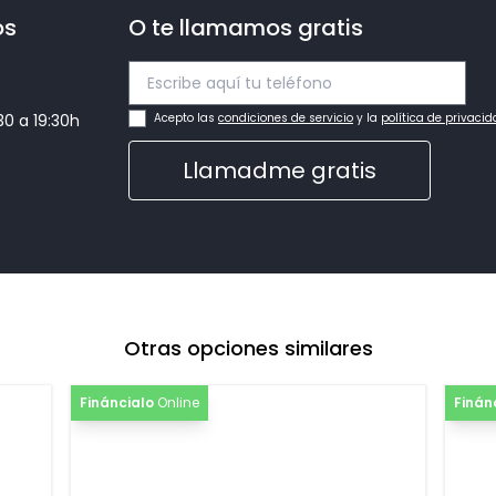
os
O te llamamos gratis
:30 a 19:30h
Acepto las
condiciones de servicio
y la
política de privaci
Llamadme gratis
Otras opciones similares
Fináncialo
Online
Finán