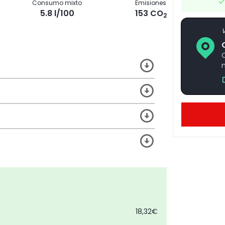
Consumo mixto
Emisiones
5.8 l/100
153 CO
2
V
18,32€