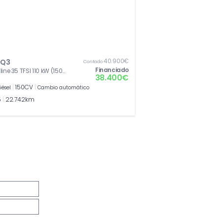
40.900€
 Q3
Contado
Financiado
line 35 TFSI 110 kW (150
38.400€
tronic
|
150CV
|
iésel
Cambio automático
5
|
22.742km