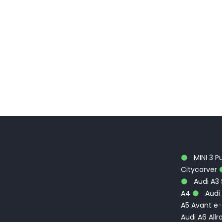
MINI 3 P
Citycarver
Audi A3
A4
Audi 
A5 Avant e-
Audi A6 Allr