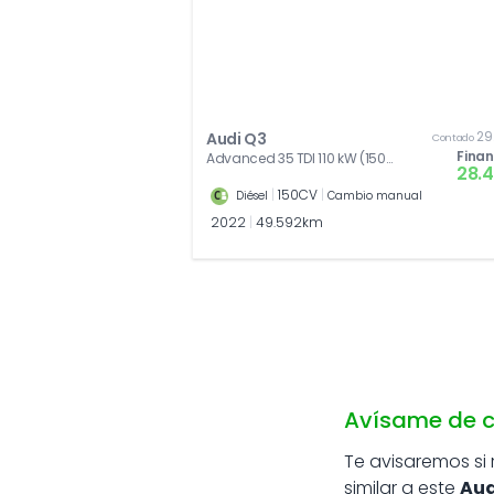
29
Audi Q3
Contado
Fina
Advanced 35 TDI 110 kW (150
28.
CV)
|
150CV
|
Diésel
Cambio manual
2022
|
49.592km
Avísame de c
Te avisaremos si
similar a este
Aud