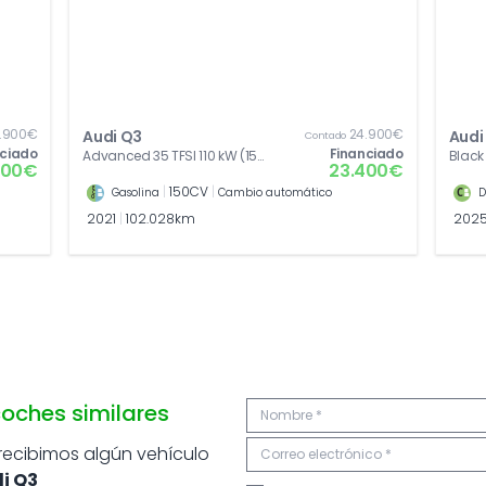
.900€
24.900€
Audi Q3
Audi
Contado
nciado
Financiado
Advanced 35 TFSI 110 kW (150
Black 
400€
23.400€
CV) S tronic
CV) S 
|
150CV
|
Gasolina
Cambio automático
D
2021
|
102.028km
202
oches similares
 recibimos algún vehículo
i Q3