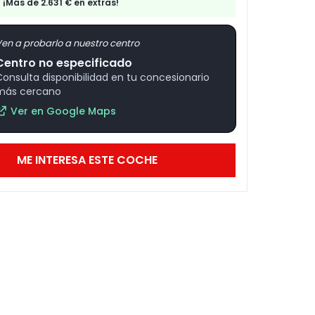
¡Más de 2.631 € en extras!
en a probarlo a nuestro centro
Centro no especificado
Consulta disponibilidad en tu concesionario
más cercano
Ver en Google Maps
ME INTERESA ESTE COCHE