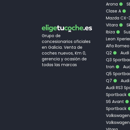
Arona
S
Clase A
Mazda CX-
Vitara
Sk
Ibiza
Suz
Grupo de
Leon Xperi
concesionarios oficiales
Alfa Romeo
en Galicia. Venta de
Q2
Audi
coches nuevos, Km 0,
gerencia y ocasión de
Q3 Sportbac
todas las marcas
tron
Aud
Q5 Sportba
Q7
Audi
Audi RS3 Sp
Sportback
S6 Avant
Sportback
Volkswagen
Volkswagen
Vitara