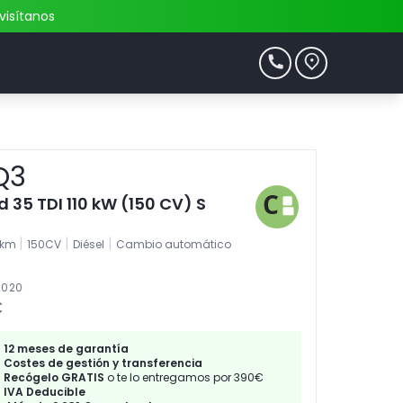
visítanos
Q3
35 TDI 110 kW (150 CV) S
|
|
|
2km
150CV
Diésel
Cambio automático
2020
€
12 meses de garantía
Costes de gestión y transferencia
Recógelo GRATIS
o te lo entregamos por 390€
IVA Deducible