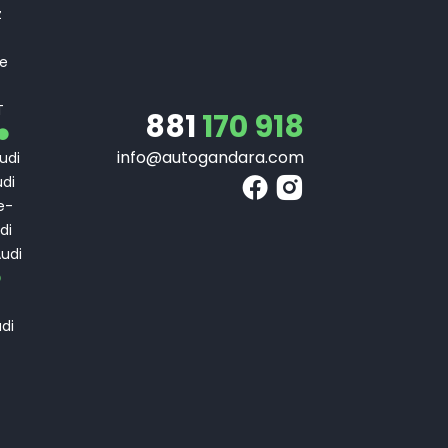
z
 e
T
T
881
170 918
info@autogandara.com
udi
di
e-
di
udi
di