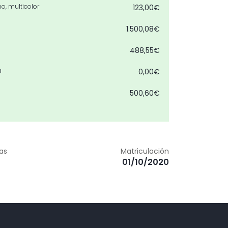
o, multicolor
123,00€
1.500,08€
488,55€
a
0,00€
500,60€
0,00€
zas
Matriculación
01/10/2020