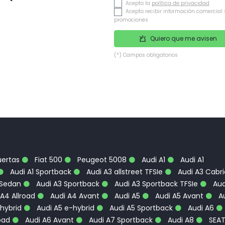
Acepto la
política de privacidad
Acepto recibir información comercial 
promociones
Quiero que me avisen
(*) Campos obligatorios
uertas
Fiat 500
Peugeot 5008
Audi A1
Audi A1
Audi A1 Sportback
Audi A3 allstreet TFSIe
Audi A3 Cabri
 Sedan
Audi A3 Sportback
Audi A3 Sportback TFSIe
Aud
A4 Allroad
Audi A4 Avant
Audi A5
Audi A5 Avant
Au
hybrid
Audi A5 e-hybrid
Audi A5 Sportback
Audi A6
oad
Audi A6 Avant
Audi A7 Sportback
Audi A8
SEA