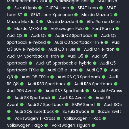
Mercedes-Benz GLA
Volkswagen Golf
SEAT Ibiza
Suzuki Ignis
CUPRA León
SEAT Leon
SEAT
Leon ST
SEAT Leon Xperience
Mazda Mazda 2
Mazda Mazda 3
Mazda Mazda 6
Alfa Romeo Mito
Mazda MX-30
Volkswagen Polo
Ford Puma
Audi Q2
Audi Q3
Audi Q3 Sportback
Audi Q3
Sportback e-hybrid
Audi Q3 Sportback TFSIe
Audi
Q3 SUV e-hybrid
Audi Q3 TFSIe
Audi Q4 e-tron
Audi Q4 Sportback e-tron
Audi Q5
Audi Q5
Sportback
Audi Q5 Sportback e-hybrid
Audi Q5
Sportback TFSIe
Audi Q6 e-tron
Audi Q7
Audi
Q8
Audi Q8 TFSIe
Audi RS Q3 Sportback
Audi
RS Q8
Audi RS3 Sportback
Audi RS5 Sportback
Audi RS6 Avant
Audi RS7 Sportback
Suzuki S-Cross
Audi S3 Sportback
Audi S4 Avant
Audi S6
Avant
Audi S7 Sportback
BMW Serie 1
Audi SQ5
Audi SQ5 Sportback
Suzuki Swace
Suzuki Swift
Volkswagen T-Cross
Volkswagen T-Roc
Volkswagen Taigo
Volkswagen Tiguan