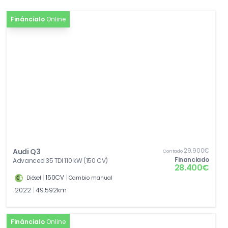
Fináncialo
Online
29.900€
Audi Q3
Contado
Financiado
Advanced 35 TDI 110 kW (150 CV)
28.400€
|
150CV
|
Diésel
Cambio manual
2022
|
49.592km
Fináncialo
Online