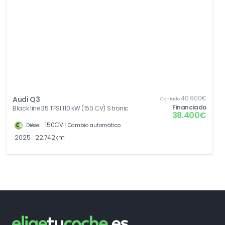
40.900€
Audi Q3
Contado
Financiado
Black line 35 TFSI 110 kW (150 CV) S tronic
38.400€
|
150CV
|
Diésel
Cambio automático
2025
|
22.742km