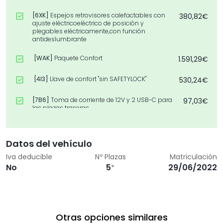
[6XK]
Espejos retrovisores calefactables con
380,82€
ajuste eléctricoeléctrico de posición y
plegables eléctricamente,con función
antideslumbrante
[WAK]
Paquete Confort
1.591,29€
[4I3]
Llave de confort "sin SAFETYLOCK"
530,24€
[7B6]
Toma de corriente de 12V y 2 USB-C para
97,03€
las plazas traseras
[Z01]
Paquete accesorios
0,00€
Datos del vehículo
Iva deducible
Nº Plazas
Matriculación
No
5
29/06/2022
*
Otras opciones similares