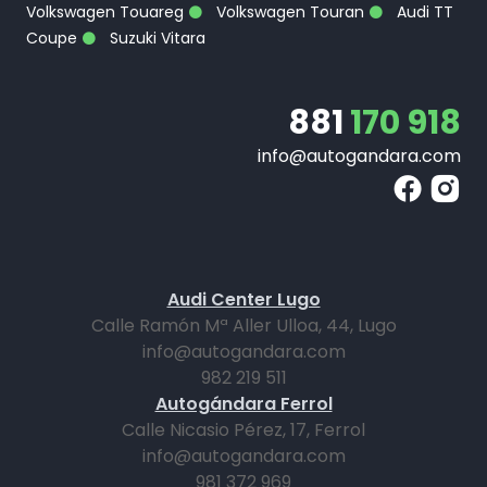
Volkswagen Touareg
Volkswagen Touran
Audi TT
Coupe
Suzuki Vitara
881
170 918
info@autogandara.com
Audi Center Lugo
Calle Ramón Mª Aller Ulloa, 44, Lugo
info@autogandara.com
982 219 511
Autogándara Ferrol
Calle Nicasio Pérez, 17, Ferrol
info@autogandara.com
981 372 969