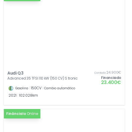
24.900€
Audi Q3
Contado
Financiado
Advanced 35 TFSI 110 kW (150 CV) S tronic
23.400€
|
150CV
|
Gasolina
Cambio automático
2021
|
102.028km
Fináncialo
Online