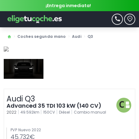
¡Entrega inmediata!
>
Coches segunda mano
>
Audi
>
Q3
Audi Q3
Advanced 35 TDI 103 kW (140 CV)
|
|
|
|
2022
49.592km
150CV
Diésel
Cambio manual
PVP Nuevo 2022
45.732€