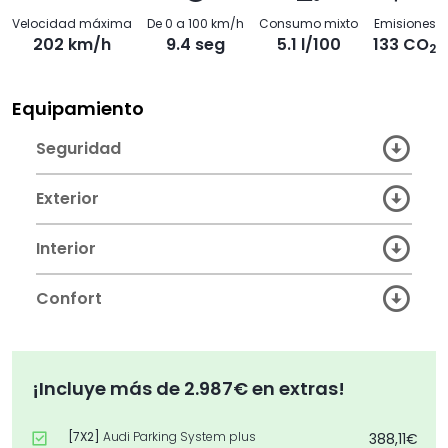
Velocidad máxima
De 0 a 100 km/h
Consumo mixto
Emisiones
202 km/h
9.4 seg
5.1 l/100
133 CO
2
Equipamiento
Seguridad
Exterior
Interior
Confort
¡Incluye más de 2.987€ en extras!
[7X2]
Audi Parking System plus
388,11€