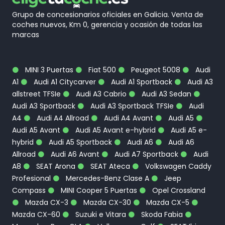
Grupo de concesionarios oficiales en Galicia. Venta de
coches nuevos, Km 0, gerencia y ocasión de todas las
marcas
MINI 3 Puertas
Fiat 500
Peugeot 5008
Audi
A1
Audi A1 Citycarver
Audi A1 Sportback
Audi A3
allstreet TFSIe
Audi A3 Cabrio
Audi A3 Sedan
Audi A3 Sportback
Audi A3 Sportback TFSIe
Audi
A4
Audi A4 Allroad
Audi A4 Avant
Audi A5
Audi A5 Avant
Audi A5 Avant e-hybrid
Audi A5 e-
hybrid
Audi A5 Sportback
Audi A6
Audi A6
Allroad
Audi A6 Avant
Audi A7 Sportback
Audi
A8
SEAT Arona
SEAT Ateca
Volkswagen Caddy
Profesional
Mercedes-Benz Clase A
Jeep
Compass
MINI Cooper 5 Puertas
Opel Crossland
Mazda CX-3
Mazda CX-30
Mazda CX-5
Mazda CX-60
Suzuki e Vitara
Skoda Fabia