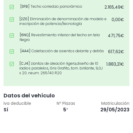
[3FB]
Techo corredizo panorámico
2.165,49€
[2Z0]
Eliminación de denominación de modelo e
0,00€
inscripción de potencia/tecnología
[6NQ]
Revestimiento interior del techo en tela
471,75€
Negro
[4A4]
Calefacción de asientos delante y detrás
617,62€
[CJ4]
Llantas de aleación ligera,diseño de 10
1.883,21€
radios paralelos, Gris Grafito, torn. brillante, 9,0J
x 20, neum. 265/40 R20
[PS8]
Asientos delanteros de confort con
2.138,97€
función memoria
Datos del vehículo
[PXA]
Faros HD Matrix LED con escenificación
2.529,25€
Iva deducible
Nº Plazas
Matriculación
lumínica dinámica e intermitentes dinámicos
Sí
5
29/05/2023
*
[WZ1]
Paquete Confort España
5.434,41€
[PCF]
Paquete de asistentes de aparcamiento
1.587,27€