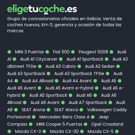
Grupo de concesionarios oficiales en Galicia. Venta de
coches nuevos, Km 0, gerencia y ocasión de todas las
marcas
MINI 3 Puertas
Fiat 500
Peugeot 5008
Audi
A1
Audi A1 Citycarver
Audi A1 Sportback
Audi A3
allstreet TFSIe
Audi A3 Cabrio
Audi A3 Sedan
Audi A3 Sportback
Audi A3 Sportback TFSIe
Audi
A4
Audi A4 Allroad
Audi A4 Avant
Audi A5
Audi A5 Avant
Audi A5 Avant e-hybrid
Audi A5 e-
hybrid
Audi A5 Sportback
Audi A6
Audi A6
Allroad
Audi A6 Avant
Audi A7 Sportback
Audi
A8
SEAT Arona
SEAT Ateca
Volkswagen Caddy
Profesional
Mercedes-Benz Clase A
Jeep
Compass
MINI Cooper 5 Puertas
Opel Crossland
Mazda CX-3
Mazda CX-30
Mazda CX-5