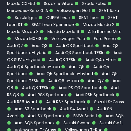
Mazda CX-60
Suzuki e Vitara
Skoda Fabia
Mercedes-Benz GLA
Volkswagen Golf
SEAT Ibiza
Suzuki Ignis
CUPRA León
SEAT Leon
SEAT
Leon ST
SEAT Leon Xperience
Mazda Mazda 2
Mazda Mazda 3
Mazda Mazda 6
Alfa Romeo Mito
Mazda MX-30
Volkswagen Polo
Ford Puma
Audi Q2
Audi Q3
Audi Q3 Sportback
Audi Q3
Sportback e-hybrid
Audi Q3 Sportback TFSIe
Audi
Q3 SUV e-hybrid
Audi Q3 TFSIe
Audi Q4 e-tron
Audi Q4 Sportback e-tron
Audi Q5
Audi Q5
Sportback
Audi Q5 Sportback e-hybrid
Audi Q5
Sportback TFSIe
Audi Q6 e-tron
Audi Q7
Audi
Q8
Audi Q8 TFSIe
Audi RS Q3 Sportback
Audi
RS Q8
Audi RS3 Sportback
Audi RS5 Sportback
Audi RS6 Avant
Audi RS7 Sportback
Suzuki S-Cross
Audi S3 Sportback
Audi S4 Avant
Audi S6
Avant
Audi S7 Sportback
BMW Serie 1
Audi SQ5
Audi SQ5 Sportback
Suzuki Swace
Suzuki Swift
Volkswagen T-Cross
Volkswagen T-Roc