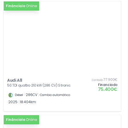
Fináncialo
Online
77.900€
Audi A8
Contado
Financiado
50 TDI quattro 210 kW (286 CV) S tronic
75.400€
|
286CV
|
Diésel
Cambio automático
2025
|
18.404km
Fináncialo
Online