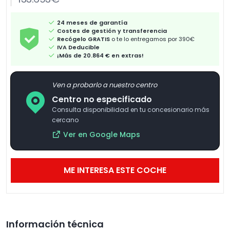
24 meses de garantía
Costes de gestión y transferencia
Recógelo GRATIS
o te lo entregamos por 390€
IVA Deducible
¡Más de 20.864 € en extras!
Ven a probarlo a nuestro centro
Centro no especificado
Consulta disponibilidad en tu concesionario más
cercano
Ver en Google Maps
ME INTERESA ESTE COCHE
Información técnica