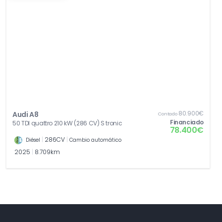
80.900€
Audi A8
Contado
Financiado
50 TDI quattro 210 kW (286 CV) S tronic
78.400€
|
286CV
|
Diésel
Cambio automático
2025
|
8.709km