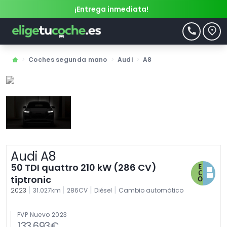
¡Entrega inmediata!
>
Coches segunda mano
>
Audi
>
A8
Audi A8
50 TDI quattro 210 kW (286 CV)
tiptronic
|
|
|
|
2023
31.027km
286CV
Diésel
Cambio automático
PVP Nuevo 2023
133.693€