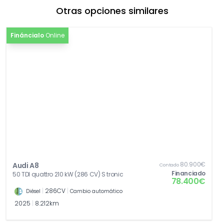
con Remote Park Assist plus
Otras opciones similares
[N5D]
Cuero Valcona
901,81€
Fináncialo
Online
[QR9]
Sistema de reconocimiento de señales
269,03€
de tráfico mediante cámara
[9ZE]
Audi phone box
388,39€
[VW8]
Aislamiento acústico para cristales
928,34€
[MET]
Pintura metalizada
1.548,35€
[Z02]
Paquete accesorios
0,00€
[EA5]
Extensión de garantía 2 años, máx. 80 000
0,00€
km
80.900€
Audi A8
Contado
Financiado
50 TDI quattro 210 kW (286 CV) S tronic
78.400€
|
286CV
|
Diésel
Cambio automático
2025
|
8.212km