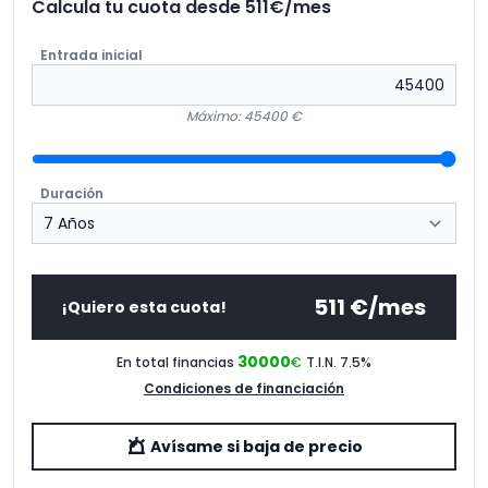
Calcula tu cuota desde
511
€/mes
[PQD]
Paquete exterior S line
2.623,03€
Entrada inicial
[PS1]
Asientos deportivos confort con función
2.608,82€
de memoria
Máximo: 45400 €
[VW8]
Aislamiento acústico para cristales
928,34€
[9ZE]
Audi phone box
388,39€
Duración
[Z02]
Paquete accesorios
0,00€
[EA5]
Extensión de garantía 2 años, máx. 80 000
0,00€
km
511
€/mes
¡Quiero esta cuota!
30000
En total financias
€
T.I.N. 7.5
%
Condiciones de financiación
Avísame si baja de precio