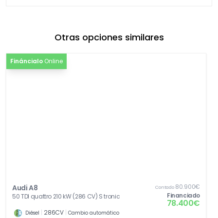
Otras opciones similares
Fináncialo
Online
80.900€
Audi A8
Contado
Financiado
50 TDI quattro 210 kW (286 CV) S tronic
78.400€
|
286CV
|
Diésel
Cambio automático