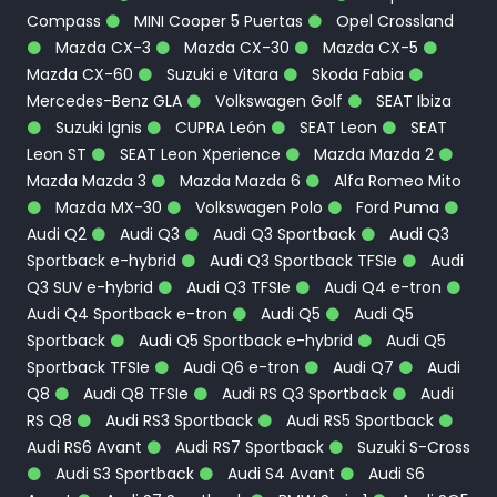
Compass
MINI Cooper 5 Puertas
Opel Crossland
Mazda CX-3
Mazda CX-30
Mazda CX-5
Mazda CX-60
Suzuki e Vitara
Skoda Fabia
Mercedes-Benz GLA
Volkswagen Golf
SEAT Ibiza
Suzuki Ignis
CUPRA León
SEAT Leon
SEAT
Leon ST
SEAT Leon Xperience
Mazda Mazda 2
Mazda Mazda 3
Mazda Mazda 6
Alfa Romeo Mito
Mazda MX-30
Volkswagen Polo
Ford Puma
Audi Q2
Audi Q3
Audi Q3 Sportback
Audi Q3
Sportback e-hybrid
Audi Q3 Sportback TFSIe
Audi
Q3 SUV e-hybrid
Audi Q3 TFSIe
Audi Q4 e-tron
Audi Q4 Sportback e-tron
Audi Q5
Audi Q5
Sportback
Audi Q5 Sportback e-hybrid
Audi Q5
Sportback TFSIe
Audi Q6 e-tron
Audi Q7
Audi
Q8
Audi Q8 TFSIe
Audi RS Q3 Sportback
Audi
RS Q8
Audi RS3 Sportback
Audi RS5 Sportback
Audi RS6 Avant
Audi RS7 Sportback
Suzuki S-Cross
Audi S3 Sportback
Audi S4 Avant
Audi S6