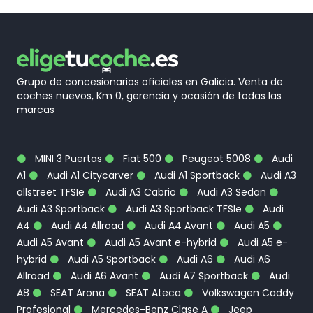
Grupo de concesionarios oficiales en Galicia. Venta de
coches nuevos, Km 0, gerencia y ocasión de todas las
marcas
MINI 3 Puertas
Fiat 500
Peugeot 5008
Audi
A1
Audi A1 Citycarver
Audi A1 Sportback
Audi A3
allstreet TFSIe
Audi A3 Cabrio
Audi A3 Sedan
Audi A3 Sportback
Audi A3 Sportback TFSIe
Audi
A4
Audi A4 Allroad
Audi A4 Avant
Audi A5
Audi A5 Avant
Audi A5 Avant e-hybrid
Audi A5 e-
hybrid
Audi A5 Sportback
Audi A6
Audi A6
Allroad
Audi A6 Avant
Audi A7 Sportback
Audi
A8
SEAT Arona
SEAT Ateca
Volkswagen Caddy
Profesional
Mercedes-Benz Clase A
Jeep