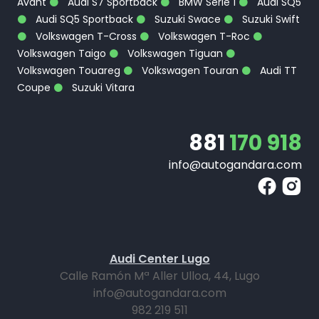
Avant
Audi S7 Sportback
BMW Serie 1
Audi SQ5
Audi SQ5 Sportback
Suzuki Swace
Suzuki Swift
Volkswagen T-Cross
Volkswagen T-Roc
Volkswagen Taigo
Volkswagen Tiguan
Volkswagen Touareg
Volkswagen Touran
Audi TT
Coupe
Suzuki Vitara
881
170 918
info@autogandara.com
Audi Center Lugo
Calle Ramón Mª Aller Ulloa, 44, Lugo
info@autogandara.com
982 219 511