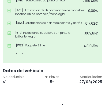
[3FB]
Techo corredizo panorámico
2.165,49€
[2Z0]
Eliminación de denominación de modelo e
0,00€
inscripción de potencia/tecnología
[4A4]
Calefacción de asientos delante y detrás
617,62€
[5TL]
Inserciones superiores en pintura
1.009,81€
brillante Negro
[WZ2]
Paquete S line
4.810,31€
[PXA]
Faros LED HD Matrix
2.529,25€
[WZ1]
Paquete Confort
5.434,41€
Datos del vehículo
[PCF]
Paquete de asistencia de aparcamiento
1.587,27€
Iva deducible
Nº Plazas
Matriculación
con asistente de aparcamiento remoto plus
Sí
5
27/03/2025
*
[4D3]
Ventilación de asientos delante
1.076,11€
[46A]
Llantas Audi Sport, diseño estrella de 5
2.690,29€
radios en V, Negro Antracita, torn. brill., 9,0J x
20, neumáticos 265/40 R20