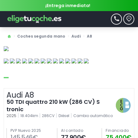
¡Entrega inmediata!
>
Coches segunda mano
>
Audi
>
A8
Audi A8
50 TDI quattro 210 kW (286 CV) S
tronic
|
|
|
|
2025
18.404km
286CV
Diésel
Cambio automático
PVP Nuevo 2025
Al contado
Financiado
145.546€
77.900€
75.400€