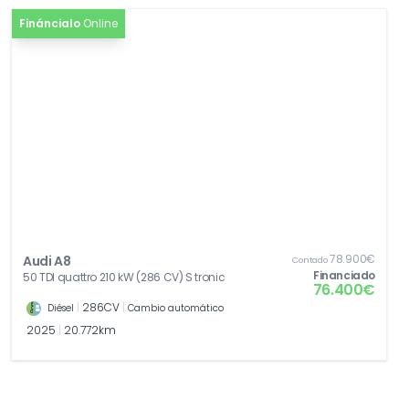
Fináncialo
Online
78.900€
Audi A8
Contado
Financiado
50 TDI quattro 210 kW (286 CV) S tronic
76.400€
|
286CV
|
Diésel
Cambio automático
2025
|
20.772km