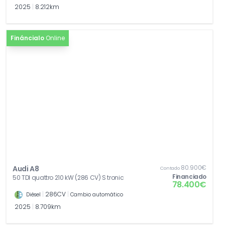
2025
|
8.212km
Fináncialo
Online
80.900€
Audi A8
Contado
Financiado
50 TDI quattro 210 kW (286 CV) S tronic
78.400€
|
286CV
|
Diésel
Cambio automático
2025
|
8.709km