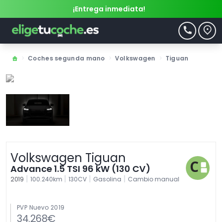
¡Entrega inmediata!
>
Coches segunda mano
>
Volkswagen
>
Tiguan
Volkswagen Tiguan
Advance 1.5 TSI 96 kW (130 CV)
|
|
|
|
2019
100.240km
130CV
Gasolina
Cambio manual
PVP Nuevo 2019
34.268€