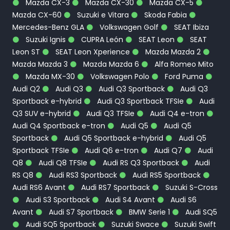
Mazda CX-3
Mazda CX-30
Mazda CX-5
Mazda CX-60
Suzuki e Vitara
Skoda Fabia
Mercedes-Benz GLA
Volkswagen Golf
SEAT Ibiza
Suzuki Ignis
CUPRA León
SEAT Leon
SEAT
Leon ST
SEAT Leon Xperience
Mazda Mazda 2
Mazda Mazda 3
Mazda Mazda 6
Alfa Romeo Mito
Mazda MX-30
Volkswagen Polo
Ford Puma
Audi Q2
Audi Q3
Audi Q3 Sportback
Audi Q3
Sportback e-hybrid
Audi Q3 Sportback TFSIe
Audi
Q3 SUV e-hybrid
Audi Q3 TFSIe
Audi Q4 e-tron
Audi Q4 Sportback e-tron
Audi Q5
Audi Q5
Sportback
Audi Q5 Sportback e-hybrid
Audi Q5
Sportback TFSIe
Audi Q6 e-tron
Audi Q7
Audi
Q8
Audi Q8 TFSIe
Audi RS Q3 Sportback
Audi
RS Q8
Audi RS3 Sportback
Audi RS5 Sportback
Audi RS6 Avant
Audi RS7 Sportback
Suzuki S-Cross
Audi S3 Sportback
Audi S4 Avant
Audi S6
Avant
Audi S7 Sportback
BMW Serie 1
Audi SQ5
Audi SQ5 Sportback
Suzuki Swace
Suzuki Swift