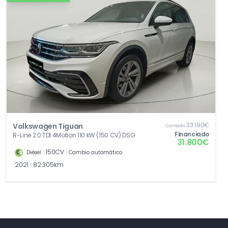
33.190€
Volkswagen Tiguan
Contado
Financiado
R-Line 2.0 TDI 4Motion 110 kW (150 CV) DSG
31.800€
|
150CV
|
Diésel
Cambio automático
2021
|
82.305km