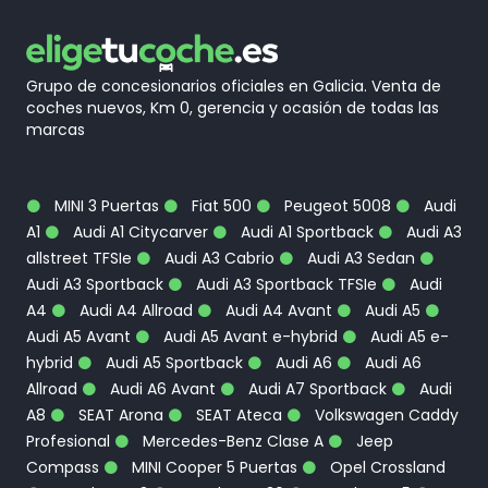
Grupo de concesionarios oficiales en Galicia. Venta de
coches nuevos, Km 0, gerencia y ocasión de todas las
marcas
MINI 3 Puertas
Fiat 500
Peugeot 5008
Audi
A1
Audi A1 Citycarver
Audi A1 Sportback
Audi A3
allstreet TFSIe
Audi A3 Cabrio
Audi A3 Sedan
Audi A3 Sportback
Audi A3 Sportback TFSIe
Audi
A4
Audi A4 Allroad
Audi A4 Avant
Audi A5
Audi A5 Avant
Audi A5 Avant e-hybrid
Audi A5 e-
hybrid
Audi A5 Sportback
Audi A6
Audi A6
Allroad
Audi A6 Avant
Audi A7 Sportback
Audi
A8
SEAT Arona
SEAT Ateca
Volkswagen Caddy
Profesional
Mercedes-Benz Clase A
Jeep
Compass
MINI Cooper 5 Puertas
Opel Crossland