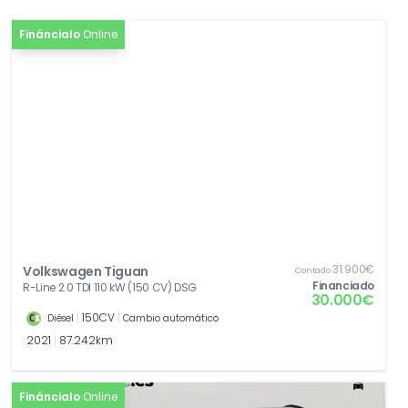
Fináncialo
Online
31.900€
Volkswagen Tiguan
Contado
Financiado
R-Line 2.0 TDI 110 kW (150 CV) DSG
30.000€
|
150CV
|
Diésel
Cambio automático
2021
|
87.242km
Fináncialo
Online