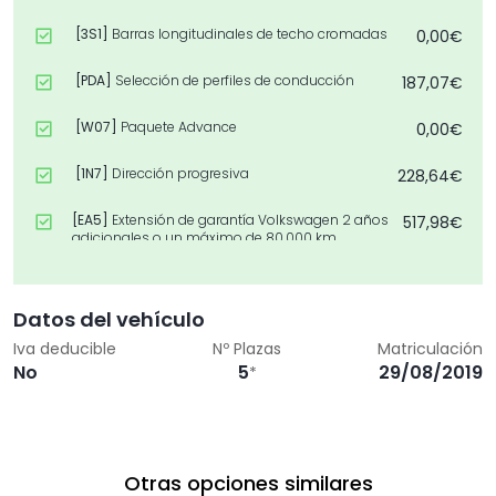
[3S1]
Barras longitudinales de techo cromadas
0,00€
[PDA]
Selección de perfiles de conducción
187,07€
[W07]
Paquete Advance
0,00€
[1N7]
Dirección progresiva
228,64€
[EA5]
Extensión de garantía Volkswagen 2 años
517,98€
adicionales o un máximo de 80.000 km
[P14]
Paquete de retrovisores
192,26€
Datos del vehículo
[CIP]
Incluir cable USB gratuito de App-Connect
0,00€
para iPhone
Iva deducible
Nº Plazas
Matriculación
No
5
29/08/2019
*
Otras opciones similares