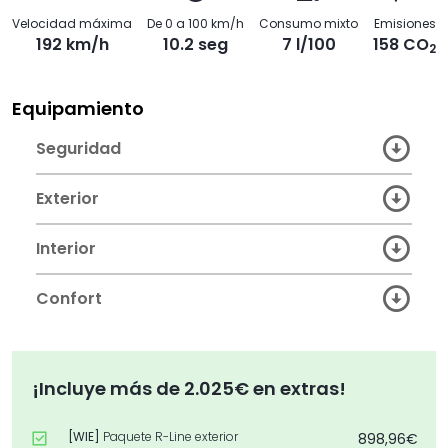
Velocidad máxima
De 0 a 100 km/h
Consumo mixto
Emisiones
192 km/h
10.2 seg
7 l/100
158 CO
2
Equipamiento
Seguridad
Exterior
Interior
Confort
¡Incluye más de 2.025€ en extras!
[WIE]
Paquete R-Line exterior
898,96€