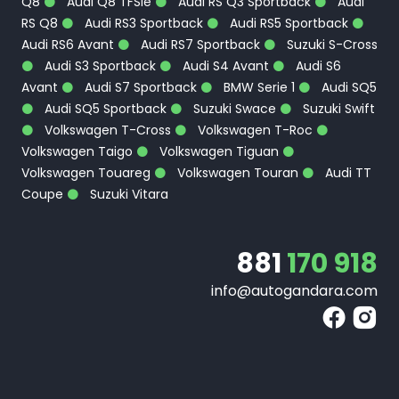
Q8
Audi Q8 TFSIe
Audi RS Q3 Sportback
Audi
RS Q8
Audi RS3 Sportback
Audi RS5 Sportback
Audi RS6 Avant
Audi RS7 Sportback
Suzuki S-Cross
Audi S3 Sportback
Audi S4 Avant
Audi S6
Avant
Audi S7 Sportback
BMW Serie 1
Audi SQ5
Audi SQ5 Sportback
Suzuki Swace
Suzuki Swift
Volkswagen T-Cross
Volkswagen T-Roc
Volkswagen Taigo
Volkswagen Tiguan
Volkswagen Touareg
Volkswagen Touran
Audi TT
Coupe
Suzuki Vitara
881
170 918
info@autogandara.com