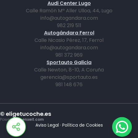
Audi Center Lugo
Calle Ramón Mª Aller Ulloa, 44, Lugo
info@autogandara.com
982 219 511
Autogándara Ferrol
Calle Nicasio Pérez, 17, Ferrol
info@autogandara.com
981 372 969
Sportauto Galicia
Calle Newton, 8-10, A Coruña
gerencia@sportauto.es
981 148 676
© eligetucoche.es
Powered by
enxeit.com
Aviso Legal
·
Política de Cookies