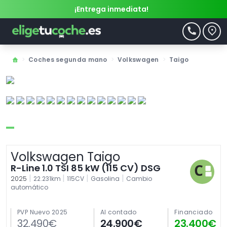
¡Entrega inmediata!
>
Coches segunda mano
>
Volkswagen
>
Taigo
Volkswagen Taigo
R-Line 1.0 TSI 85 kW (115 CV) DSG
|
|
|
|
2025
22.231km
115CV
Gasolina
Cambio
automático
PVP Nuevo 2025
Al contado
Financiado
32.490€
24.900€
23.400€