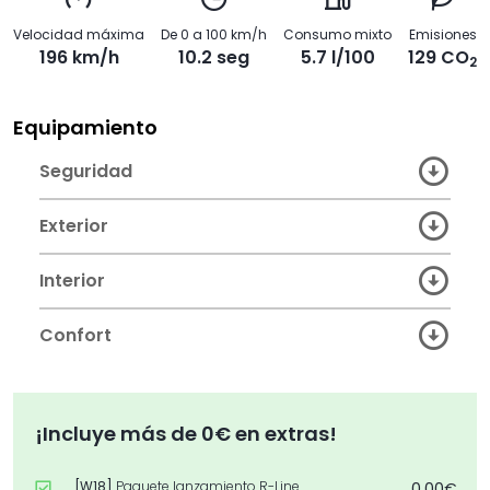
Velocidad máxima
De 0 a 100 km/h
Consumo mixto
Emisiones
196 km/h
10.2 seg
5.7 l/100
129 CO
2
Equipamiento
Seguridad
Exterior
Interior
Confort
¡Incluye más de 0€ en extras!
[W18]
Paquete lanzamiento R-Line
0,00€