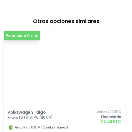
Otras opciones similares
Fináncialo
Online
21.900€
Volkswagen Taigo
Contado
Financiado
R-Line 1.0 TSI 81 kW (110 CV)
20.400€
|
110CV
|
Gasolina
Cambio manual