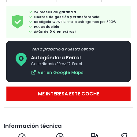
24 meses de garantía
Costes de gestión y transferencia
Recógelo GRATIS
o te lo entregamos por 390€
IVA Deducible
¡Más de 0 € en extras!
Ven a probarlo a nuestro centro
Autogándara Ferrol
Calle Nicasio Pérez, 17, Ferrol
Ver en Google Maps
ME INTERESA ESTE COCHE
Información técnica