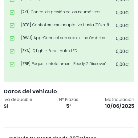
[7K1]
Control de presión de los neumáticos
0,00€
[8T8]
Control crucero adaptativo hasta 210km/h
0,00€
[9WJ]
App-Connect con cable e inalámbrico
0,00€
[PXA]
IQ.Light - Faros Matrix LED
0,00€
[ZBP]
Paquete Infotainment "Ready 2 Discover"
0,00€
Datos del vehículo
Iva deducible
Nº Plazas
Matriculación
Sí
5
10/06/2025
*