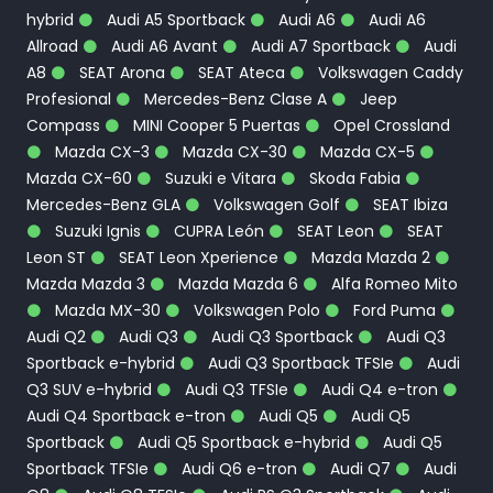
hybrid
Audi A5 Sportback
Audi A6
Audi A6
Allroad
Audi A6 Avant
Audi A7 Sportback
Audi
A8
SEAT Arona
SEAT Ateca
Volkswagen Caddy
Profesional
Mercedes-Benz Clase A
Jeep
Compass
MINI Cooper 5 Puertas
Opel Crossland
Mazda CX-3
Mazda CX-30
Mazda CX-5
Mazda CX-60
Suzuki e Vitara
Skoda Fabia
Mercedes-Benz GLA
Volkswagen Golf
SEAT Ibiza
Suzuki Ignis
CUPRA León
SEAT Leon
SEAT
Leon ST
SEAT Leon Xperience
Mazda Mazda 2
Mazda Mazda 3
Mazda Mazda 6
Alfa Romeo Mito
Mazda MX-30
Volkswagen Polo
Ford Puma
Audi Q2
Audi Q3
Audi Q3 Sportback
Audi Q3
Sportback e-hybrid
Audi Q3 Sportback TFSIe
Audi
Q3 SUV e-hybrid
Audi Q3 TFSIe
Audi Q4 e-tron
Audi Q4 Sportback e-tron
Audi Q5
Audi Q5
Sportback
Audi Q5 Sportback e-hybrid
Audi Q5
Sportback TFSIe
Audi Q6 e-tron
Audi Q7
Audi