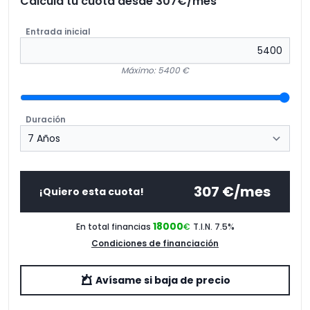
Calcula tu cuota desde
307
€/mes
Entrada inicial
Máximo: 5400 €
Duración
307
€/mes
¡Quiero esta cuota!
18000
En total financias
€
T.I.N. 7.5
%
Condiciones de financiación
Avísame si baja de precio