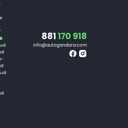
z
 e
T
T
881
170 918
info@autogandara.com
udi
di
e-
di
udi
di