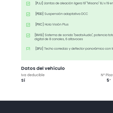
[PJJ]
Llantas de aleación ligera 19" "Misano" 8J x 1
[PDD]
Suspensión adaptativa DCC
[PXC]
Hola Visión Plus
[9VG]
Sistema de sonido "beatsAudio", potencia tot
digital de 8 canales, 6 altavoces
[3FU]
Techo corredizo y deflector panorámico con
[W16]
Paquete R-Line España
Datos del vehículo
[9IJ]
Interfaz de teléfono "Comfort" con función de 
Iva deducible
Nº Pla
Sí
5
*
[W37]
Hola Confort (R-Line)
[WBP]
Paquete de diseño "Black Style"
[PRA]
Rueda de repuesto, peso y espacio reducido
[WFH]
Hola Seguridad