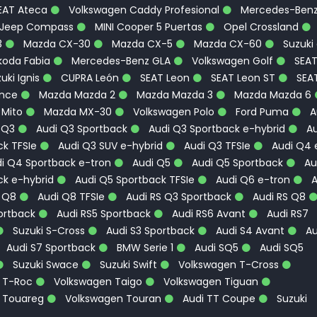
EAT Ateca
Volkswagen Caddy Profesional
Mercedes-Ben
Jeep Compass
MINI Cooper 5 Puertas
Opel Crossland
3
Mazda CX-30
Mazda CX-5
Mazda CX-60
Suzuki
oda Fabia
Mercedes-Benz GLA
Volkswagen Golf
SEA
uki Ignis
CUPRA León
SEAT Leon
SEAT Leon ST
SEA
ence
Mazda Mazda 2
Mazda Mazda 3
Mazda Mazda 6
 Mito
Mazda MX-30
Volkswagen Polo
Ford Puma
A
 Q3
Audi Q3 Sportback
Audi Q3 Sportback e-hybrid
Au
k TFSIe
Audi Q3 SUV e-hybrid
Audi Q3 TFSIe
Audi Q4 
i Q4 Sportback e-tron
Audi Q5
Audi Q5 Sportback
Au
ck e-hybrid
Audi Q5 Sportback TFSIe
Audi Q6 e-tron
A
 Q8
Audi Q8 TFSIe
Audi RS Q3 Sportback
Audi RS Q8
ortback
Audi RS5 Sportback
Audi RS6 Avant
Audi RS7
Suzuki S-Cross
Audi S3 Sportback
Audi S4 Avant
Au
Audi S7 Sportback
BMW Serie 1
Audi SQ5
Audi SQ5
Suzuki Swace
Suzuki Swift
Volkswagen T-Cross
 T-Roc
Volkswagen Taigo
Volkswagen Tiguan
 Touareg
Volkswagen Touran
Audi TT Coupe
Suzuki