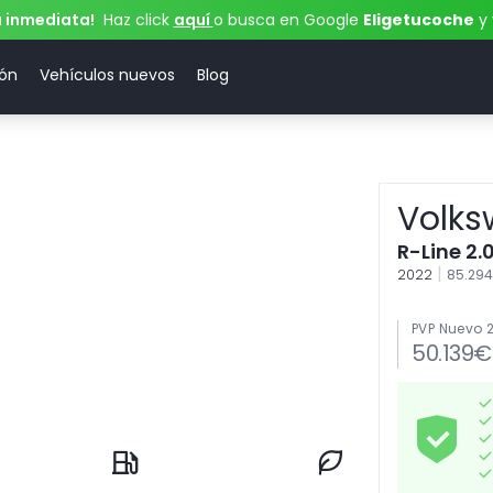
a inmediata!
Haz click
aquí
o busca en Google
Eligetucoche
y 
ión
Vehículos nuevos
Blog
Volks
R-Line 2.
|
2022
85.29
PVP Nuevo 
50.139€