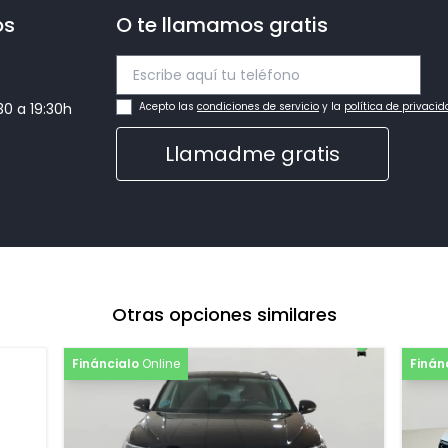
os
O te llamamos gratis
0,00€
:30 a 19:30h
Acepto las
condiciones de servicio
y la
política de privaci
Llamadme gratis
Otras opciones similares
Fináncialo
Online
Finán