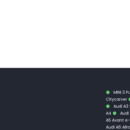
MINI 3 P
Citycarver
Audi A3
A4
Audi 
A5 Avant e-
Audi A6 Allr