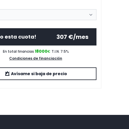
307
€/mes
o esta cuota!
18000
En total financias
€
T.I.N. 7.5
%
Condiciones de financiación
Avísame si baja de precio