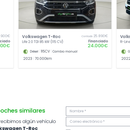
.900€
25.890€
Volkswagen T-Roc
Volk
Contado
nciado
Financiado
Life 2.0 TDI 85 kW (115 CV)
R-Line
400€
24.000€
|
115CV
|
Diésel
Cambio manual
G
2023
|
70.000km
202
oches similares
 recibimos algún vehículo
kswagen T-Roc