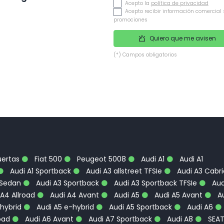
Acepto la
política de privacidad
Acepto recibir información comercial 
promociones
Quiero que me avisen
(*) Campos obligatorios
uertas
Fiat 500
Peugeot 5008
Audi A1
Audi A1
Audi A1 Sportback
Audi A3 allstreet TFSIe
Audi A3 Cabri
 Sedan
Audi A3 Sportback
Audi A3 Sportback TFSIe
Aud
A4 Allroad
Audi A4 Avant
Audi A5
Audi A5 Avant
Au
hybrid
Audi A5 e-hybrid
Audi A5 Sportback
Audi A6
oad
Audi A6 Avant
Audi A7 Sportback
Audi A8
SEA