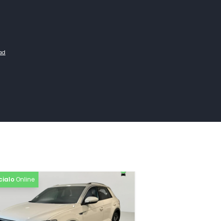
dad
cialo
Online