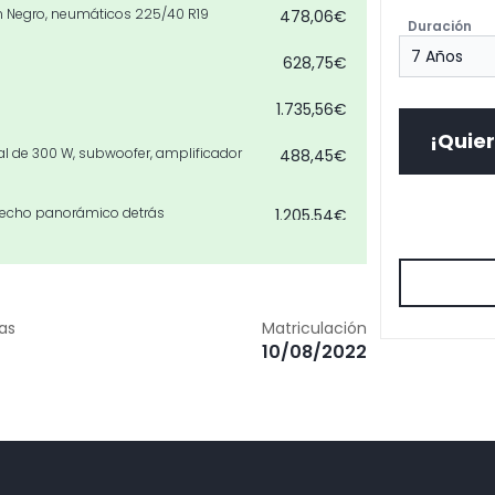
9 en Negro, neumáticos 225/40 R19
478,06€
Duración
628,75€
1.735,56€
¡Quier
al de 300 W, subwoofer, amplificador
488,45€
 techo panorámico detrás
1.205,54€
0,00€
carga por inducción
452,07€
zas
Matriculación
10/08/2022
1.169,16€
0,00€
s
103,92€
930,01€