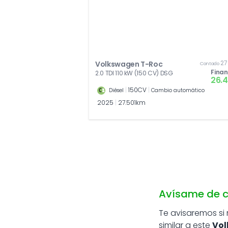
27
Volkswagen T-Roc
Contado
Fina
2.0 TDI 110 kW (150 CV) DSG
26.
|
150CV
|
Diésel
Cambio automático
2025
|
27.501km
Avísame de c
Te avisaremos si
similar a este
Vol