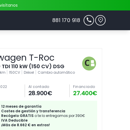
visítanos
881 170 918
wagen T-Roc
0 TDI 110 kW (150 CV) DSG
|
|
|
4km
150CV
Diésel
Cambio automático
2022
Al contado
Financiado
28.900€
27.400€
12 meses de garantía
Costes de gestión y transferencia
Recógelo GRATIS
o te lo entregamos por 390€
IVA Deducible
¡Más de 8.662 € en extras!