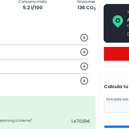
Consumo mixto
Emisiones
5.2 l/100
136 CO
2
V
C
Calcula t
Entrada inic
reaming & Internet"
1.470,55€