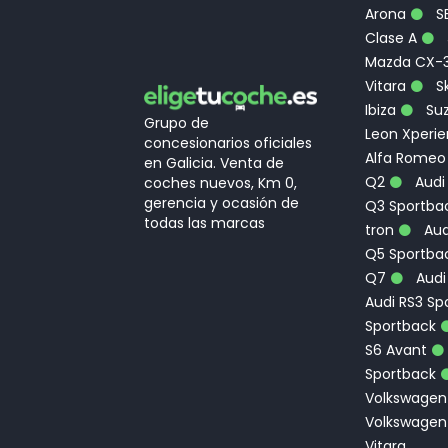
Arona
S
Clase A
Mazda CX-
Vitara
Sk
Ibiza
Suz
Grupo de
Leon Xperi
concesionarios oficiales
Alfa Romeo
en Galicia. Venta de
Q2
Audi
coches nuevos, Km 0,
gerencia y ocasión de
Q3 Sportbac
todas las marcas
tron
Aud
Q5 Sportba
Q7
Audi
Audi RS3 Sp
Sportback
S6 Avant
Sportback
Volkswagen
Volkswagen
Vitara