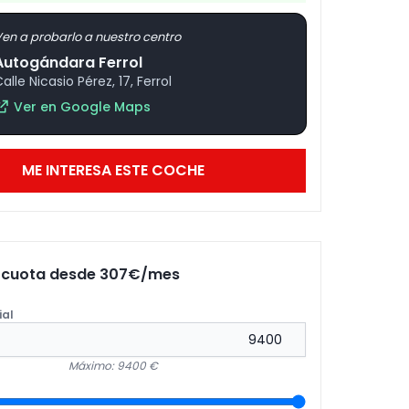
en a probarlo a nuestro centro
Autogándara Ferrol
alle Nicasio Pérez, 17, Ferrol
Ver en Google Maps
ME INTERESA ESTE COCHE
u cuota desde
307
€/mes
ial
Máximo: 9400 €