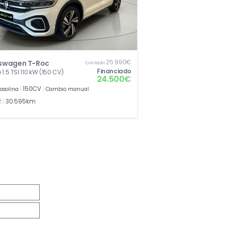
25.990€
swagen T-Roc
Contado
Financiado
 1.5 TSI 110 kW (150 CV)
24.500€
|
150CV
|
asolina
Cambio manual
2
|
30.595km