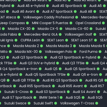
hybrid
Audi A5 e-hybrid
Audi A5 Sportback
Audi A6
oad
Audi A6 Avant
Audi A7 Sportback
Audi A8
SEA
EAT Ateca
Volkswagen Caddy Profesional
Mercedes-Ben
Jeep Compass
MINI Cooper 5 Puertas
Opel Crossland
3
Mazda CX-30
Mazda CX-5
Mazda CX-60
Suzuki
oda Fabia
Mercedes-Benz GLA
Volkswagen Golf
SEA
uki Ignis
CUPRA León
SEAT Leon
SEAT Leon ST
SEA
ence
Mazda Mazda 2
Mazda Mazda 3
Mazda Mazda 6
 Mito
Mazda MX-30
Volkswagen Polo
Ford Puma
A
 Q3
Audi Q3 Sportback
Audi Q3 Sportback e-hybrid
Au
k TFSIe
Audi Q3 SUV e-hybrid
Audi Q3 TFSIe
Audi Q4 
i Q4 Sportback e-tron
Audi Q5
Audi Q5 Sportback
Au
ck e-hybrid
Audi Q5 Sportback TFSIe
Audi Q6 e-tron
A
 Q8
Audi Q8 TFSIe
Audi RS Q3 Sportback
Audi RS Q8
ortback
Audi RS5 Sportback
Audi RS6 Avant
Audi RS7
Suzuki S-Cross
Audi S3 Sportback
Audi S4 Avant
Au
Audi S7 Sportback
BMW Serie 1
Audi SQ5
Audi SQ5
Suzuki Swace
Suzuki Swift
Volkswagen T-Cross