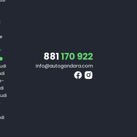
T
z
 e
T
T
881
170 922
info@autogandara.com
udi
di
e-
di
udi
di