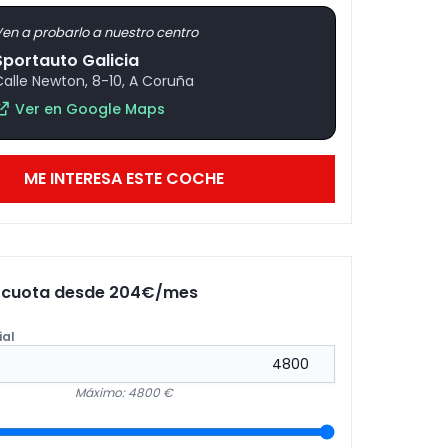
en a probarlo a nuestro centro
Sportauto Galicia
Calle Newton, 8-10, A Coruña
Ver en Google Maps
ME INTERESA ESTE COCHE
u cuota desde
204
€/mes
ial
Máximo: 4800 €