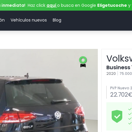
a inmediata!
Haz click
aquí
o busca en Google
Eligetucoche
y 
ión
Vehículos nuevos
Blog
Volks
Business 
|
2020
75.00
PVP Nuevo 
22.702