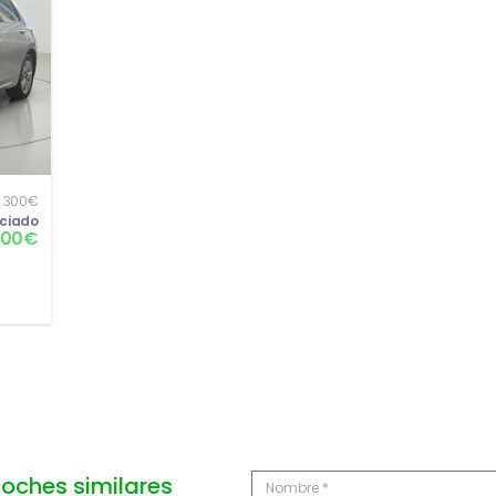
.300€
nciado
300€
oches similares