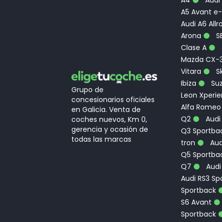
A5 Avant e-
Audi A6 Allr
Arona
S
Clase A
Mazda CX-
Vitara
Sk
Ibiza
Suz
Grupo de
Leon Xperi
concesionarios oficiales
Alfa Romeo
en Galicia. Venta de
Q2
Audi
coches nuevos, Km 0,
gerencia y ocasión de
Q3 Sportbac
todas las marcas
tron
Aud
Q5 Sportba
Q7
Audi
Audi RS3 Sp
Sportback
S6 Avant
Sportback