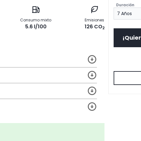
Duración
Consumo mixto
Emisiones
5.6 l/100
126 CO
2
¡Quier