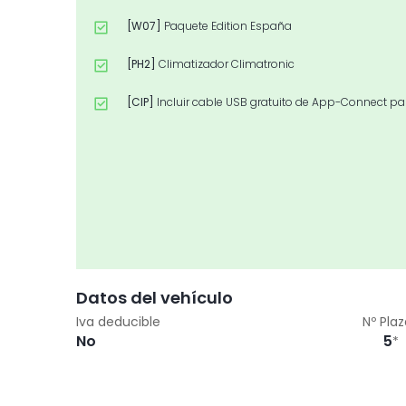
[W07]
Paquete Edition España
[PH2]
Climatizador Climatronic
[CIP]
Incluir cable USB gratuito de App-Connect pa
Datos del vehículo
Iva deducible
Nº Pla
No
5
*