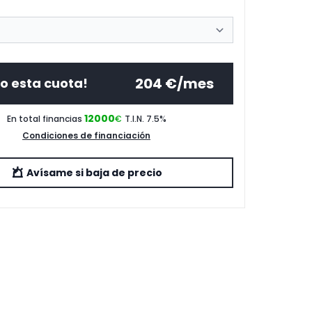
204
€/mes
o esta cuota!
12000
En total financias
€
T.I.N. 7.5
%
Condiciones de financiación
Avísame si baja de precio