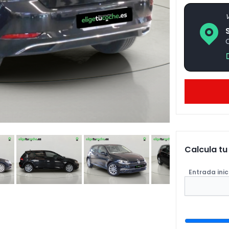
V
Calcula t
Entrada inic