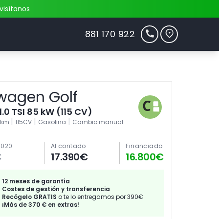
visítanos
881 170 922
wagen Golf
1.0 TSI 85 kW (115 CV)
|
|
|
0km
115CV
Gasolina
Cambio manual
2020
Al contado
Financiado
€
17.390€
16.800€
12 meses de garantía
Costes de gestión y transferencia
Recógelo GRATIS
o te lo entregamos por 390€
¡Más de 370 € en extras!