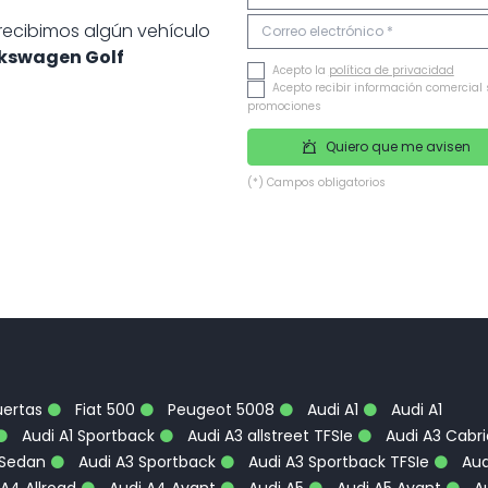
 recibimos algún vehículo
kswagen Golf
Acepto la
política de privacidad
Acepto recibir información comercial 
promociones
Quiero que me avisen
(*) Campos obligatorios
uertas
Fiat 500
Peugeot 5008
Audi A1
Audi A1
Audi A1 Sportback
Audi A3 allstreet TFSIe
Audi A3 Cabri
 Sedan
Audi A3 Sportback
Audi A3 Sportback TFSIe
Aud
A4 Allroad
Audi A4 Avant
Audi A5
Audi A5 Avant
Au