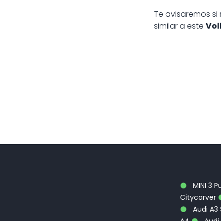
Te avisaremos si
similar a este
Vol
MINI 3 P
Citycarver
Audi A3
A4
Audi 