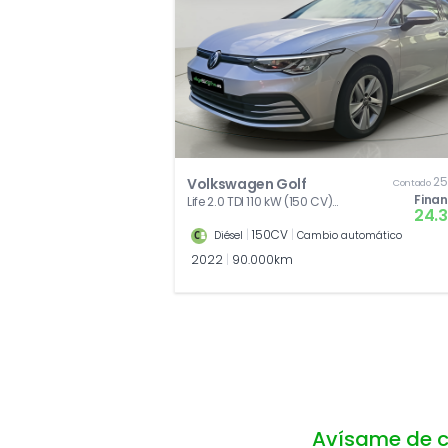
25
Volkswagen Golf
Contado
Fina
Life 2.0 TDI 110 kW (150 CV)
24.
DSG
|
150CV
|
Diésel
Cambio automático
2022
|
90.000km
Avísame de c