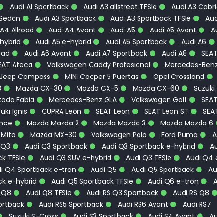
Audi A1 Sportback
Audi A3 allstreet TFSIe
Audi A3 Cabri
 Sedan
Audi A3 Sportback
Audi A3 Sportback TFSIe
Aud
A4 Allroad
Audi A4 Avant
Audi A5
Audi A5 Avant
Au
hybrid
Audi A5 e-hybrid
Audi A5 Sportback
Audi A6
oad
Audi A6 Avant
Audi A7 Sportback
Audi A8
SEA
EAT Ateca
Volkswagen Caddy Profesional
Mercedes-Ben
Jeep Compass
MINI Cooper 5 Puertas
Opel Crossland
3
Mazda CX-30
Mazda CX-5
Mazda CX-60
Suzuki
oda Fabia
Mercedes-Benz GLA
Volkswagen Golf
SEA
uki Ignis
CUPRA León
SEAT Leon
SEAT Leon ST
SEA
ence
Mazda Mazda 2
Mazda Mazda 3
Mazda Mazda 6
 Mito
Mazda MX-30
Volkswagen Polo
Ford Puma
A
 Q3
Audi Q3 Sportback
Audi Q3 Sportback e-hybrid
Au
k TFSIe
Audi Q3 SUV e-hybrid
Audi Q3 TFSIe
Audi Q4 
i Q4 Sportback e-tron
Audi Q5
Audi Q5 Sportback
Au
ck e-hybrid
Audi Q5 Sportback TFSIe
Audi Q6 e-tron
A
 Q8
Audi Q8 TFSIe
Audi RS Q3 Sportback
Audi RS Q8
ortback
Audi RS5 Sportback
Audi RS6 Avant
Audi RS7
Suzuki S-Cross
Audi S3 Sportback
Audi S4 Avant
Au