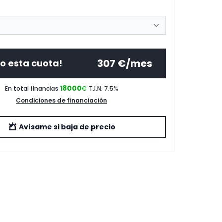
307
€/mes
o esta cuota!
18000
En total financias
€
T.I.N. 7.5
%
Condiciones de financiación
Avísame si baja de precio