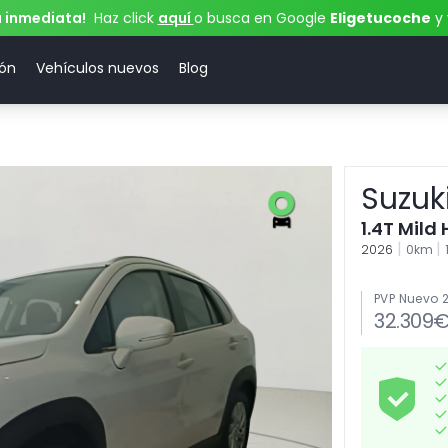
a inmediata!
Haz click
aquí
o busca en Google
Eligetucoche
y 
ión
Vehículos nuevos
Blog
Suzuk
1.4T Mild
|
|
2026
0km
PVP Nuevo 
32.309