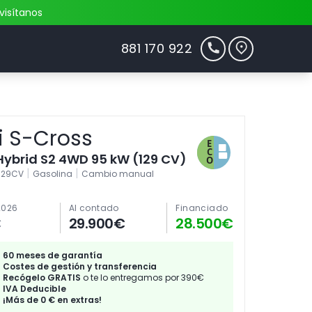
visítanos
881 170 922
i S-Cross
 Hybrid S2 4WD 95 kW (129 CV)
|
|
129CV
Gasolina
Cambio manual
2026
Al contado
Financiado
€
29.900€
28.500€
60 meses de garantía
Costes de gestión y transferencia
Recógelo GRATIS
o te lo entregamos por 390€
IVA Deducible
¡Más de 0 € en extras!