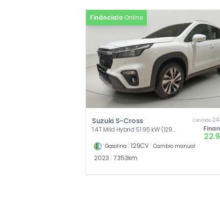
Fináncialo
Online
24
Suzuki S-Cross
Contado
Fina
1.4T Mild Hybrid S1 95 kW (129
22.
CV)
|
129CV
|
Gasolina
Cambio manual
2023
|
7.353km