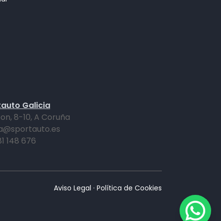
auto Galicia
on, 8-10, A Coruña
a@sportauto.es
81 148 676
Aviso Legal
·
Política de Cookies