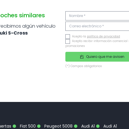
oches similares
 recibimos algún vehículo
uki S-Cross
Acepto la
política de privacidad
Acepto recibir información comercial 
promociones
Quiero que me avisen
(*) Campos obligatorios
uertas
Fiat 500
Peugeot 5008
Audi A1
Audi A1