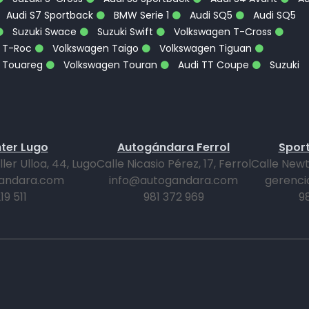
Audi S7 Sportback
BMW Serie 1
Audi SQ5
Audi SQ5
Suzuki Swace
Suzuki Swift
Volkswagen T-Cross
 T-Roc
Volkswagen Taigo
Volkswagen Tiguan
 Touareg
Volkswagen Touran
Audi TT Coupe
Suzuki
ter Lugo
Autogándara Ferrol
Sport
er Ulloa, 44, Lugo
Calle Nicasio Pérez, 17, Ferrol
Calle Newt
andara.com
info@autogandara.com
gerenci
19 511
981 372 969
9