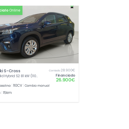
cialo
Online
28.900€
ki S-Cross
Contado
Financiado
ild Hybrid S2 81 kW (110
26.900€
|
110CV
|
asolina
Cambio manual
6
|
15km