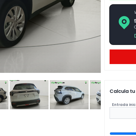
V
Calcula t
Entrada inic