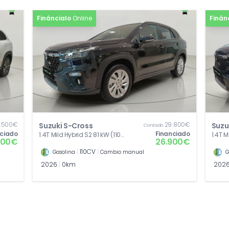
Fináncialo
Online
Finán
.500€
29.800€
Suzuki S-Cross
Suzu
Contado
nciado
Financiado
1.4T Mild Hybrid S2 81 kW (110
1.4T M
900€
26.900€
CV)
CV)
|
110CV
|
Gasolina
Cambio manual
G
2026
|
0km
202