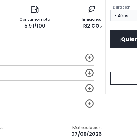
Duración
Consumo mixto
Emisiones
5.9 l/100
132 CO
2
¡Quier
as
Matriculación
07/08/2026