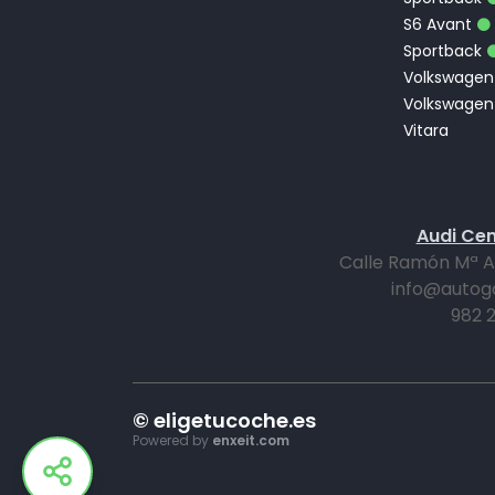
S6 Avant
Sportback
Volkswagen
Volkswagen
Vitara
Audi Cen
Calle Ramón Mª All
info@autog
982 2
© eligetucoche.es
Powered by
enxeit.com