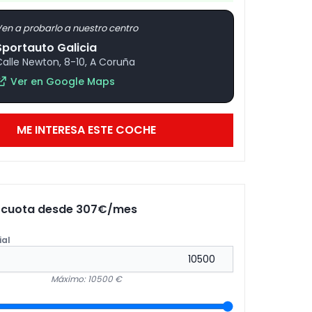
en a probarlo a nuestro centro
Sportauto Galicia
Calle Newton, 8-10, A Coruña
Ver en Google Maps
ME INTERESA ESTE COCHE
u cuota desde
307
€/mes
ial
Máximo: 10500 €