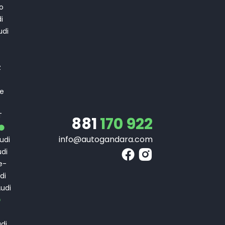
o
i
di
T
z
 e
T
T
881
170 922
info@autogandara.com
udi
di
e-
di
udi
di