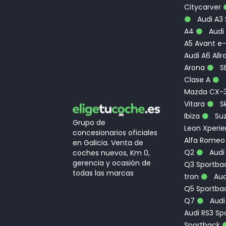
Citycarver
Audi A3
A4
Audi 
A5 Avant e-
Audi A6 Allr
Arona
S
Clase A
Mazda CX-
Vitara
Sk
Ibiza
Suz
Grupo de
Leon Xperi
concesionarios oficiales
Alfa Romeo
en Galicia. Venta de
Q2
Audi
coches nuevos, Km 0,
gerencia y ocasión de
Q3 Sportbac
todas las marcas
tron
Aud
Q5 Sportba
Q7
Audi
Audi RS3 Sp
Sportback