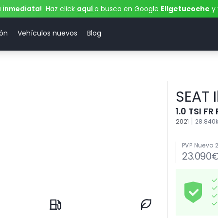
a inmediata!
Haz click
aquí
o busca en Google
Eligetucoche
y 
ión
Vehículos nuevos
Blog
SEAT I
1.0 TSI FR
|
2021
28.84
PVP Nuevo 
23.090