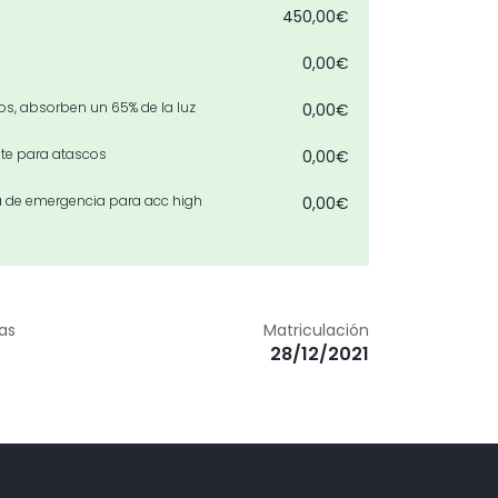
450,00€
0,00€
dos, absorben un 65% de la luz
0,00€
nte para atascos
0,00€
da de emergencia para acc high
0,00€
0,00€
o delanteros y traseros
0,00€
zas
Matriculación
arril
0,00€
28/12/2021
le
0,00€
ción)
0,00€
0,00€