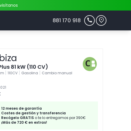
visítanos
881 170 918
biza
 Plus 81 kW (110 CV)
|
|
|
0km
110CV
Gasolina
Cambio manual
2021
€
12 meses de garantía
Costes de gestión y transferencia
Recógelo GRATIS
o te lo entregamos por 390€
¡Más de 720 € en extras!