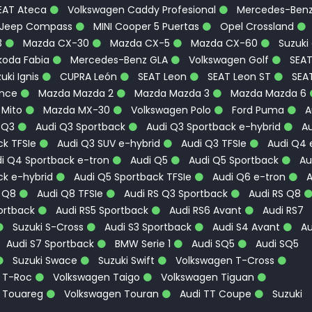
EAT Ateca
Volkswagen Caddy Profesional
Mercedes-Ben
Jeep Compass
MINI Cooper 5 Puertas
Opel Crossland
3
Mazda CX-30
Mazda CX-5
Mazda CX-60
Suzuki
oda Fabia
Mercedes-Benz GLA
Volkswagen Golf
SEA
uki Ignis
CUPRA León
SEAT Leon
SEAT Leon ST
SEA
ence
Mazda Mazda 2
Mazda Mazda 3
Mazda Mazda 6
 Mito
Mazda MX-30
Volkswagen Polo
Ford Puma
A
 Q3
Audi Q3 Sportback
Audi Q3 Sportback e-hybrid
Au
k TFSIe
Audi Q3 SUV e-hybrid
Audi Q3 TFSIe
Audi Q4 
i Q4 Sportback e-tron
Audi Q5
Audi Q5 Sportback
Au
ck e-hybrid
Audi Q5 Sportback TFSIe
Audi Q6 e-tron
A
 Q8
Audi Q8 TFSIe
Audi RS Q3 Sportback
Audi RS Q8
ortback
Audi RS5 Sportback
Audi RS6 Avant
Audi RS7
Suzuki S-Cross
Audi S3 Sportback
Audi S4 Avant
Au
Audi S7 Sportback
BMW Serie 1
Audi SQ5
Audi SQ5
Suzuki Swace
Suzuki Swift
Volkswagen T-Cross
 T-Roc
Volkswagen Taigo
Volkswagen Tiguan
 Touareg
Volkswagen Touran
Audi TT Coupe
Suzuki