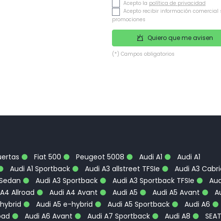
Acepto la
política de privacidad
Acepto recibir información comercial 
promociones
Quiero que me avisen
(*) Campos obligatorios
uertas
Fiat 500
Peugeot 5008
Audi A1
Audi A1
Audi A1 Sportback
Audi A3 allstreet TFSIe
Audi A3 Cabri
 Sedan
Audi A3 Sportback
Audi A3 Sportback TFSIe
Aud
A4 Allroad
Audi A4 Avant
Audi A5
Audi A5 Avant
Au
hybrid
Audi A5 e-hybrid
Audi A5 Sportback
Audi A6
oad
Audi A6 Avant
Audi A7 Sportback
Audi A8
SEA