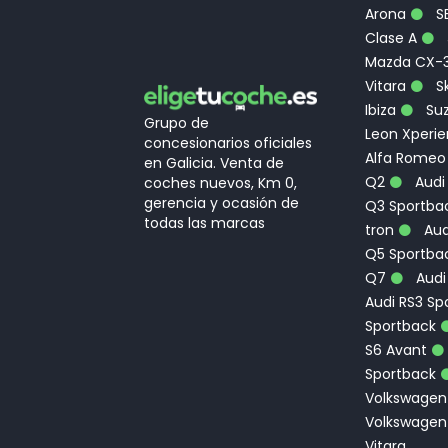
Arona
S
Clase A
Mazda CX-
Vitara
Sk
Ibiza
Suz
Grupo de
Leon Xperi
concesionarios oficiales
Alfa Romeo
en Galicia. Venta de
Q2
Audi
coches nuevos, Km 0,
gerencia y ocasión de
Q3 Sportbac
todas las marcas
tron
Aud
Q5 Sportba
Q7
Audi
Audi RS3 Sp
Sportback
S6 Avant
Sportback
Volkswagen
Volkswagen
Vitara