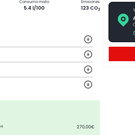
Consumo mixto
Emisiones
5.4 l/100
123 CO
2
V
C
ve
270,00€