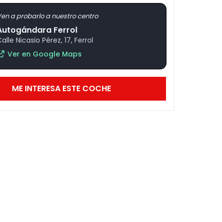
en a probarlo a nuestro centro
Autogándara Ferrol
alle Nicasio Pérez, 17, Ferrol
Ver en Google Maps
ME INTERESA ESTE COCHE