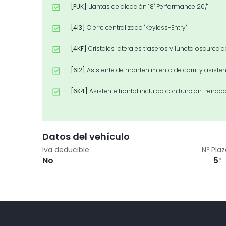
[PUK]
Llantas de aleación 18" Performance 20/1
[4I3]
Cierre centralizado "Keyless-Entry"
[4KF]
Cristales laterales traseros y luneta oscureci
[6I2]
Asistente de mantenimiento de carril y asiste
[6K4]
Asistente frontal incluido con función frena
[7UG]
Sistema de Navegación High
[7X2]
Park pilot: sensores acústicos de aparcamient
Datos del vehículo
Iva deducible
Nº Pla
[7Y1]
Asistente al conductor en caso de cambio de c
No
5
*
[8AR]
Radio "gamma" con panel de mandos extraíb
[9WY]
Mirror link y "app" inalámbrica y rse (prepara
[9ZV]
Telefonía comfort