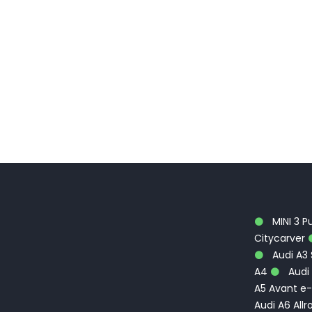
MINI 3 P
Citycarver
Audi A3
A4
Audi 
A5 Avant e-
Audi A6 Allr