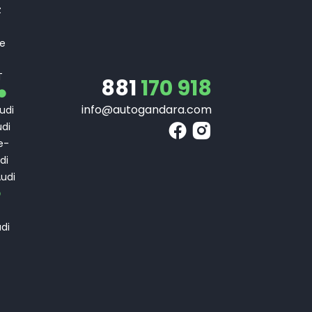
z
 e
T
T
881
170 918
info@autogandara.com
udi
di
e-
di
udi
di