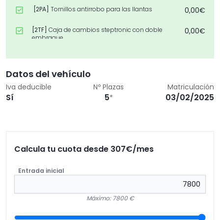
[2PA]
Tornillos antirrobo para las llantas
0,00€
[2TF]
Caja de cambios steptronic con doble
0,00€
embrague
[2VB]
Indicador de presión de los neumáticos
0,00€
Datos del vehículo
[2XH]
Volante deportivo
0,00€
Iva deducible
Nº Plazas
Matriculación
Sí
5
03/02/2025
*
[302]
Dispositivo de alarma con mando a
0,00€
distancia
[381]
Techo en el color de la carrocería
0,00€
[478]
Sistema fijación para asiento infantil i-size
0,00€
Calcula tu cuota desde
307
€/mes
para el acompanante
Entrada inicial
[494]
Calefacción de los asientos delanteros
0,00€
[4VF]
Mini experience
0,00€
Máximo: 7800 €
[5A2]
Faros led
0,00€