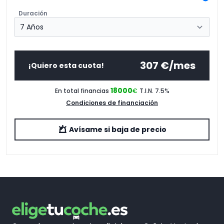
Duración
[5AS]
Asistente de conducción
0,00€
[5DM]
Asistente de estacionamiento
0,00€
[654]
Radio DAB+
0,00€
307
€/mes
¡Quiero esta cuota!
[6AF]
Llamada de emergencia
0,00€
18000
En total financias
€
T.I.N. 7.5
%
[6NX]
Bandeja para wireless charging
0,00€
Condiciones de financiación
[6PA]
eSIM personal
0,00€
Avísame si baja de precio
[88P]
Espa¨ol./.Li
0,00€
[8TF]
Protección activa para peatones
0,00€