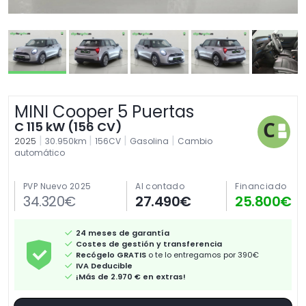
MINI Cooper 5 Puertas
C 115 kW (156 CV)
|
|
|
|
2025
30.950km
156CV
Gasolina
Cambio
automático
PVP Nuevo 2025
Al contado
Financiado
34.320€
27.490€
25.800€
24 meses de garantía
Costes de gestión y transferencia
Recógelo GRATIS
o te lo entregamos por 390€
IVA Deducible
¡Más de 2.970 € en extras!