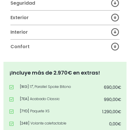
Seguridad
Exterior
Interior
Confort
¡Incluye más de 2.970€ en extras!
[1KG]
17", Parallel Spoke Bitono
690,00€
[7EA]
Acabado Classic
990,00€
[7YD]
Paquete XS
1.290,00€
[248]
Volante calefactable
0,00€