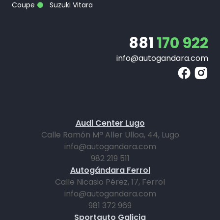
Coupe
Suzuki Vitara
881
170 922
info@autogandara.com
Audi Center Lugo
Calle Ramón Mª Aller Ulloa, 44, Lugo
info@autogandara.com
982 219 511
Autogándara Ferrol
Calle Nicasio Pérez, 17, Ferrol
info@autogandara.com
981 372 969
Sportauto Galicia