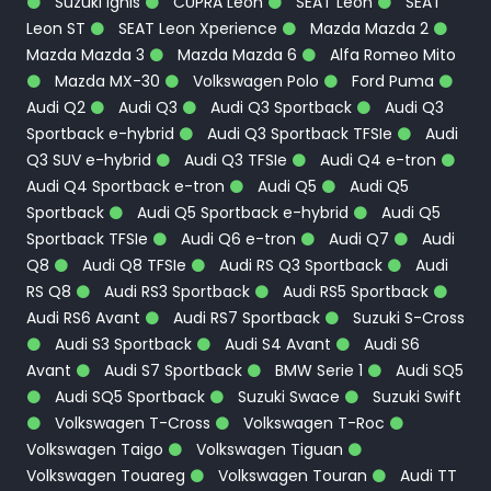
Suzuki Ignis
CUPRA León
SEAT Leon
SEAT
Leon ST
SEAT Leon Xperience
Mazda Mazda 2
Mazda Mazda 3
Mazda Mazda 6
Alfa Romeo Mito
Mazda MX-30
Volkswagen Polo
Ford Puma
Audi Q2
Audi Q3
Audi Q3 Sportback
Audi Q3
Sportback e-hybrid
Audi Q3 Sportback TFSIe
Audi
Q3 SUV e-hybrid
Audi Q3 TFSIe
Audi Q4 e-tron
Audi Q4 Sportback e-tron
Audi Q5
Audi Q5
Sportback
Audi Q5 Sportback e-hybrid
Audi Q5
Sportback TFSIe
Audi Q6 e-tron
Audi Q7
Audi
Q8
Audi Q8 TFSIe
Audi RS Q3 Sportback
Audi
RS Q8
Audi RS3 Sportback
Audi RS5 Sportback
Audi RS6 Avant
Audi RS7 Sportback
Suzuki S-Cross
Audi S3 Sportback
Audi S4 Avant
Audi S6
Avant
Audi S7 Sportback
BMW Serie 1
Audi SQ5
Audi SQ5 Sportback
Suzuki Swace
Suzuki Swift
Volkswagen T-Cross
Volkswagen T-Roc
Volkswagen Taigo
Volkswagen Tiguan
Volkswagen Touareg
Volkswagen Touran
Audi TT