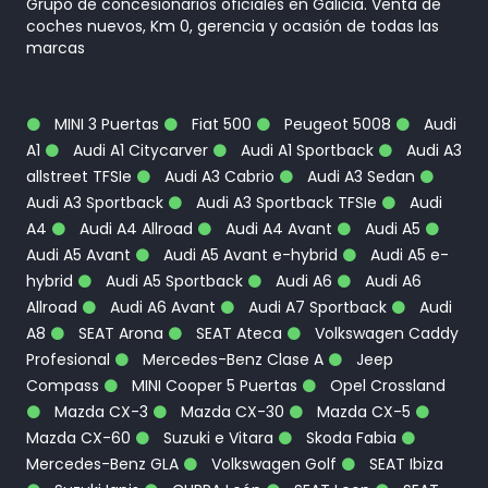
Grupo de concesionarios oficiales en Galicia. Venta de
coches nuevos, Km 0, gerencia y ocasión de todas las
marcas
MINI 3 Puertas
Fiat 500
Peugeot 5008
Audi
A1
Audi A1 Citycarver
Audi A1 Sportback
Audi A3
allstreet TFSIe
Audi A3 Cabrio
Audi A3 Sedan
Audi A3 Sportback
Audi A3 Sportback TFSIe
Audi
A4
Audi A4 Allroad
Audi A4 Avant
Audi A5
Audi A5 Avant
Audi A5 Avant e-hybrid
Audi A5 e-
hybrid
Audi A5 Sportback
Audi A6
Audi A6
Allroad
Audi A6 Avant
Audi A7 Sportback
Audi
A8
SEAT Arona
SEAT Ateca
Volkswagen Caddy
Profesional
Mercedes-Benz Clase A
Jeep
Compass
MINI Cooper 5 Puertas
Opel Crossland
Mazda CX-3
Mazda CX-30
Mazda CX-5
Mazda CX-60
Suzuki e Vitara
Skoda Fabia
Mercedes-Benz GLA
Volkswagen Golf
SEAT Ibiza