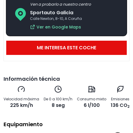
Ven a probarlo a nuestro centro
Sportauto Galicia
Calle Newton, 8-10, A Coruña
Ver en Google Maps
ME INTERESA ESTE COCHE
Información técnica
Velocidad máxima
De 0 a 100 km/h
Consumo mixto
Emisiones
225 km/h
8 seg
6 l/100
136 CO
2
Equipamiento