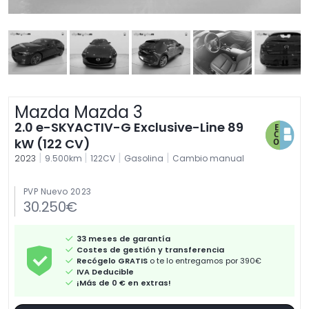
Mazda Mazda 3
2.0 e-SKYACTIV-G Exclusive-Line 89
kW (122 CV)
|
|
|
|
2023
9.500km
122CV
Gasolina
Cambio manual
PVP Nuevo 2023
30.250€
33 meses de garantía
Costes de gestión y transferencia
Recógelo GRATIS
o te lo entregamos por 390€
IVA Deducible
¡Más de 0 € en extras!