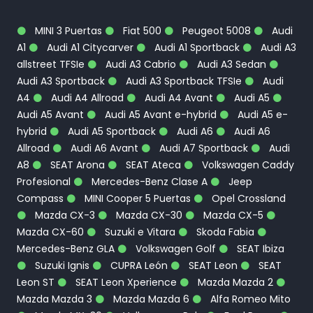
[69800]
Dirección asistida
0,00€
MINI 3 Puertas
Fiat 500
Peugeot 5008
Audi
[24810]
Dispositivo manos libres con voice-
A1
Audi A1 Citycarver
Audi A1 Sportback
Audi A3
0,00€
control y bluetooth
allstreet TFSIe
Audi A3 Cabrio
Audi A3 Sedan
Audi A3 Sportback
Audi A3 Sportback TFSIe
Audi
A4
Audi A4 Allroad
Audi A4 Avant
Audi A5
Audi A5 Avant
Audi A5 Avant e-hybrid
Audi A5 e-
hybrid
Audi A5 Sportback
Audi A6
Audi A6
Allroad
Audi A6 Avant
Audi A7 Sportback
Audi
A8
SEAT Arona
SEAT Ateca
Volkswagen Caddy
Profesional
Mercedes-Benz Clase A
Jeep
Compass
MINI Cooper 5 Puertas
Opel Crossland
Mazda CX-3
Mazda CX-30
Mazda CX-5
Mazda CX-60
Suzuki e Vitara
Skoda Fabia
Mercedes-Benz GLA
Volkswagen Golf
SEAT Ibiza
Suzuki Ignis
CUPRA León
SEAT Leon
SEAT
Leon ST
SEAT Leon Xperience
Mazda Mazda 2
Mazda Mazda 3
Mazda Mazda 6
Alfa Romeo Mito