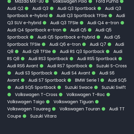
Mazda MX-30
Volkswagen Polo
Ford Puma
Audi Q2
Audi Q3
Audi Q3 Sportback
Audi Q3
Sportback e-hybrid
Audi Q3 Sportback TFSIe
Audi
Q3 SUV e-hybrid
Audi Q3 TFSIe
Audi Q4 e-tron
Audi Q4 Sportback e-tron
Audi Q5
Audi Q5
Sportback
Audi Q5 Sportback e-hybrid
Audi Q5
Sportback TFSIe
Audi Q6 e-tron
Audi Q7
Audi
Q8
Audi Q8 TFSIe
Audi RS Q3 Sportback
Audi
RS Q8
Audi RS3 Sportback
Audi RS5 Sportback
Audi RS6 Avant
Audi RS7 Sportback
Suzuki S-Cross
Audi S3 Sportback
Audi S4 Avant
Audi S6
Avant
Audi S7 Sportback
BMW Serie 1
Audi SQ5
Audi SQ5 Sportback
Suzuki Swace
Suzuki Swift
Volkswagen T-Cross
Volkswagen T-Roc
Volkswagen Taigo
Volkswagen Tiguan
Volkswagen Touareg
Volkswagen Touran
Audi TT
Coupe
Suzuki Vitara