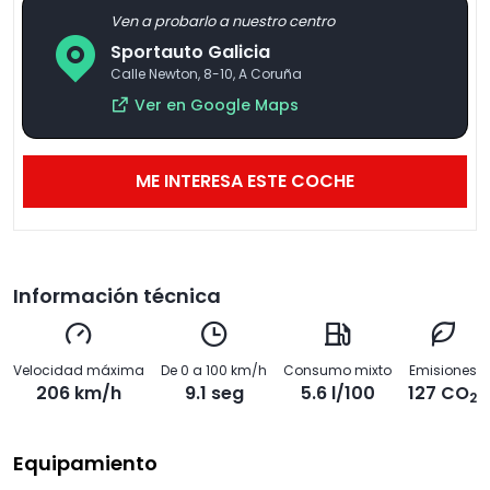
Ven a probarlo a nuestro centro
Sportauto Galicia
Calle Newton, 8-10, A Coruña
Ver en Google Maps
ME INTERESA ESTE COCHE
Información técnica
Velocidad máxima
De 0 a 100 km/h
Consumo mixto
Emisiones
206 km/h
9.1 seg
5.6 l/100
127 CO
2
Equipamiento