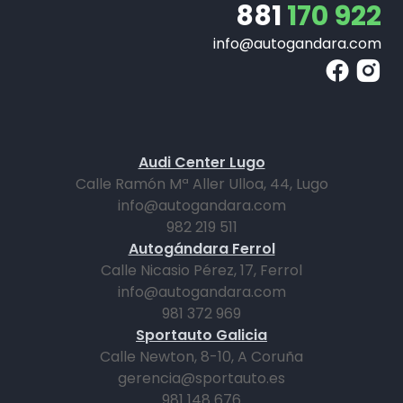
881
170 922
info@autogandara.com
Audi Center Lugo
Calle Ramón Mª Aller Ulloa, 44, Lugo
info@autogandara.com
982 219 511
Autogándara Ferrol
Calle Nicasio Pérez, 17, Ferrol
info@autogandara.com
981 372 969
Sportauto Galicia
Calle Newton, 8-10, A Coruña
gerencia@sportauto.es
981 148 676