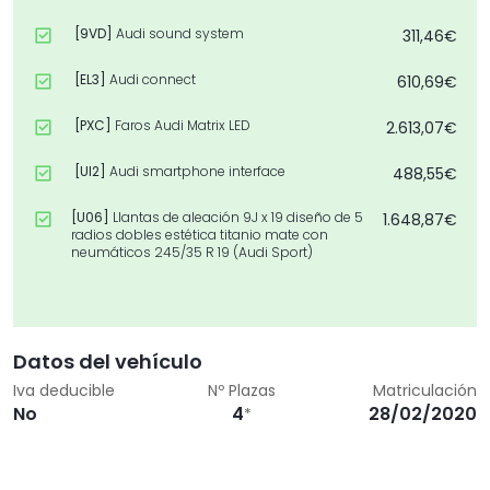
[9VD]
Audi sound system
311,46€
[EL3]
Audi connect
610,69€
[PXC]
Faros Audi Matrix LED
2.613,07€
[UI2]
Audi smartphone interface
488,55€
[U06]
Llantas de aleación 9J x 19 diseño de 5
1.648,87€
radios dobles estética titanio mate con
neumáticos 245/35 R 19 (Audi Sport)
[WQS]
Paquete deportivo S line
2.406,13€
[4A3]
Asientos delanteros calefactables
428,34€
Datos del vehículo
[6FJ]
Retrovisores exteriores en negro brillante
128,24€
Iva deducible
Nº Plazas
Matriculación
No
4
28/02/2020
*
[2Z0]
Sin inscripción trasera de modelo y
0,00€
tecnología