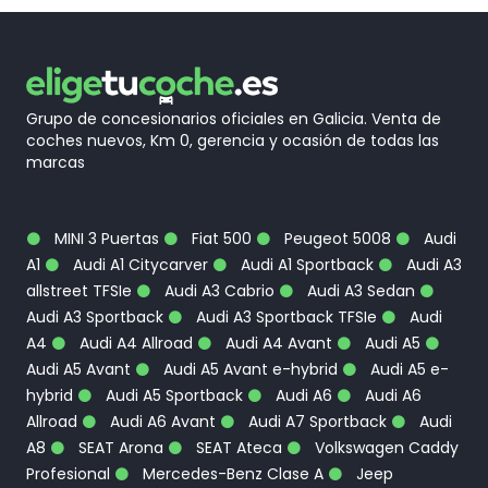
[6E3]
Apoyabrazos central delantero
220,19€
[7X2]
Audi parking system plus
403,05€
[8T6]
Control automático de la velocidad
366,41€
(Tempomat)
Grupo de concesionarios oficiales en Galicia. Venta de
coches nuevos, Km 0, gerencia y ocasión de todas las
[SLN]
S line edition
0,00€
marcas
[EA3]
Extensión de garantía 1 año max. 90 000 km
0,00€
MINI 3 Puertas
Fiat 500
Peugeot 5008
Audi
[PB4]
Black Edition
701,84€
A1
Audi A1 Citycarver
Audi A1 Sportback
Audi A3
[N2R]
Cuero napa fina con grabado S en los
allstreet TFSIe
Audi A3 Cabrio
Audi A3 Sedan
799,17€
respaldos de los asientos delanteros
Audi A3 Sportback
Audi A3 Sportback TFSIe
Audi
A4
Audi A4 Allroad
Audi A4 Avant
Audi A5
Audi A5 Avant
Audi A5 Avant e-hybrid
Audi A5 e-
hybrid
Audi A5 Sportback
Audi A6
Audi A6
Allroad
Audi A6 Avant
Audi A7 Sportback
Audi
A8
SEAT Arona
SEAT Ateca
Volkswagen Caddy
Profesional
Mercedes-Benz Clase A
Jeep