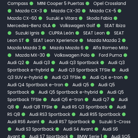
Compass
MINI Cooper 5 Puertas
Opel Crossland
Mazda CX-3
Mazda CX-30
Mazda CX-5
Mazda CX-60
Suzuki e Vitara
Skoda Fabia
Mercedes-Benz GLA
Volkswagen Golf
SEAT Ibiza
Suzuki Ignis
CUPRA León
SEAT Leon
SEAT
Leon ST
SEAT Leon Xperience
Mazda Mazda 2
Mazda Mazda 3
Mazda Mazda 6
Alfa Romeo Mito
Mazda MX-30
Volkswagen Polo
Ford Puma
Audi Q2
Audi Q3
Audi Q3 Sportback
Audi Q3
Sportback e-hybrid
Audi Q3 Sportback TFSIe
Audi
Q3 SUV e-hybrid
Audi Q3 TFSIe
Audi Q4 e-tron
Audi Q4 Sportback e-tron
Audi Q5
Audi Q5
Sportback
Audi Q5 Sportback e-hybrid
Audi Q5
Sportback TFSIe
Audi Q6 e-tron
Audi Q7
Audi
Q8
Audi Q8 TFSIe
Audi RS Q3 Sportback
Audi
RS Q8
Audi RS3 Sportback
Audi RS5 Sportback
Audi RS6 Avant
Audi RS7 Sportback
Suzuki S-Cross
Audi S3 Sportback
Audi S4 Avant
Audi S6
Avant
Audi S7 Sportback
BMW Serie 1
Audi SQ5