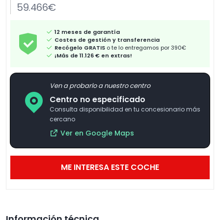
59.466€
12 meses de garantía
Costes de gestión y transferencia
Recógelo GRATIS
o te lo entregamos por 390€
¡Más de 11.126 € en extras!
Ven a probarlo a nuestro centro
Centro no especificado
Consulta disponibilidad en tu concesionario más
cercano
Ver en Google Maps
ME INTERESA ESTE COCHE
Información técnica