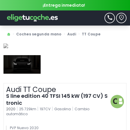
¡Entrega inmediata!
>
Coches segunda mano
>
Audi
>
TT Coupe
Audi TT Coupe
S line edition 40 TFSI 145 kW (197 CV) S
tronic
|
|
|
|
2020
25.729km
197CV
Gasolina
Cambio
automático
PVP Nuevo 2020