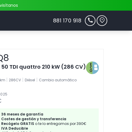
visítanos
881 170 918
Q8
e 50 TDI quattro 210 kW (286 CV)
|
|
|
3km
286CV
Diésel
Cambio automático
2025
€
36 meses de garantía
Costes de gestión y transferencia
Recógelo GRATIS
o te lo entregamos por 390€
IVA Deducible