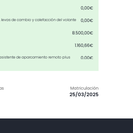
0,00€
, levas de cambio y calefacción del volante
0,00€
8.500,00€
m
1.160,66€
asistente de aparcamiento remoto plus
0,00€
0,00€
as
0,00€
as
Matriculación
25/03/2025
0,00€
0,00€