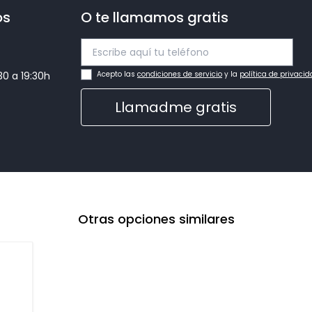
os
O te llamamos gratis
:30 a 19:30h
Acepto las
condiciones de servicio
y la
política de privaci
Llamadme gratis
Otras opciones similares