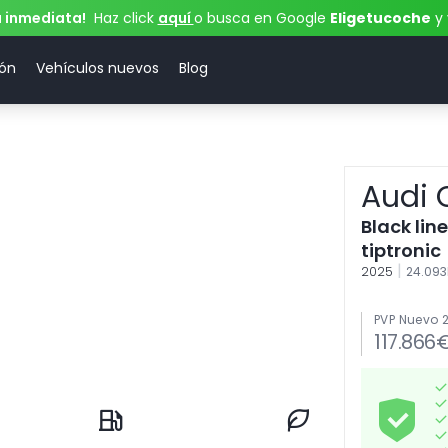
a inmediata!
Haz click
aquí
o busca en Google
Eligetucoche
y 
ión
Vehículos nuevos
Blog
Audi 
Black lin
tiptronic
|
2025
24.09
PVP Nuevo 
117.866