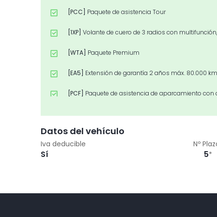
[PCC]
Paquete de asistencia Tour
[1XP]
Volante de cuero de 3 radios con multifunción
[WTA]
Paquete Premium
[EA5]
Extensión de garantía 2 años máx. 80.000 k
[PCF]
Paquete de asistencia de aparcamiento con 
[PCM]
Paquete de asistencia ciudad
Datos del vehículo
[9AE]
Climatizador automático de confort de 4 zon
Iva deducible
Nº Plaz
Sí
5
*
[GB1]
Sistema de apoyo LTE para Audi phone box
[Z03]
Paquete accesorios