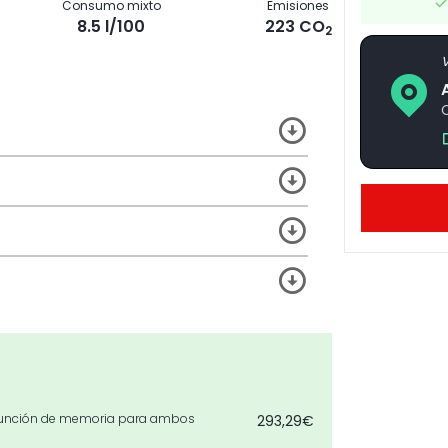
Consumo mixto
Emisiones
8.5 l/100
223 CO
2
V
C
l. función de memoria para ambos
293,29€