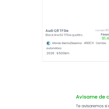
93
Audi Q8 TFSIe
Contado
Fina
Black line 60 TFSIe quattro
91.
360 kW (490 CV) tiptronic
|
490CV
|
Híbrido Electro/Gasolina
Cambio
automático
2026
|
9.500km
Avísame de c
Te avisaremos si