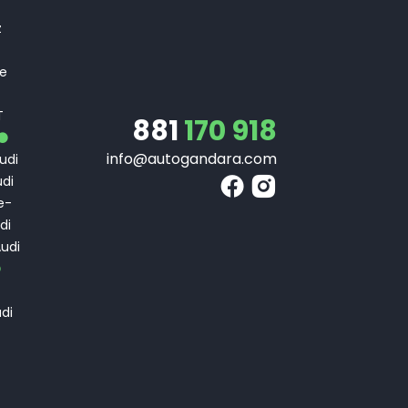
T
z
 e
T
T
881
170 918
info@autogandara.com
udi
di
e-
di
udi
di