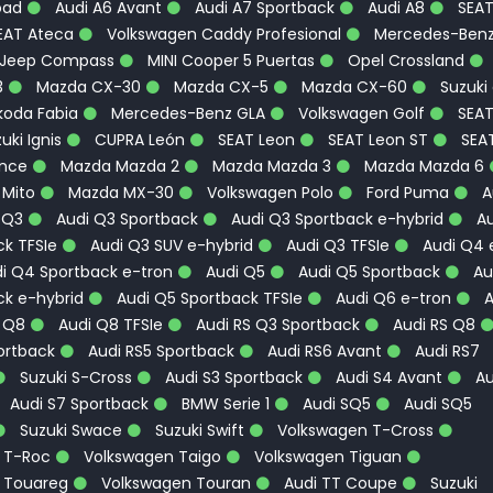
oad
Audi A6 Avant
Audi A7 Sportback
Audi A8
SEA
EAT Ateca
Volkswagen Caddy Profesional
Mercedes-Ben
Jeep Compass
MINI Cooper 5 Puertas
Opel Crossland
3
Mazda CX-30
Mazda CX-5
Mazda CX-60
Suzuki
oda Fabia
Mercedes-Benz GLA
Volkswagen Golf
SEA
uki Ignis
CUPRA León
SEAT Leon
SEAT Leon ST
SEA
ence
Mazda Mazda 2
Mazda Mazda 3
Mazda Mazda 6
 Mito
Mazda MX-30
Volkswagen Polo
Ford Puma
A
 Q3
Audi Q3 Sportback
Audi Q3 Sportback e-hybrid
Au
k TFSIe
Audi Q3 SUV e-hybrid
Audi Q3 TFSIe
Audi Q4 
i Q4 Sportback e-tron
Audi Q5
Audi Q5 Sportback
Au
ck e-hybrid
Audi Q5 Sportback TFSIe
Audi Q6 e-tron
A
 Q8
Audi Q8 TFSIe
Audi RS Q3 Sportback
Audi RS Q8
ortback
Audi RS5 Sportback
Audi RS6 Avant
Audi RS7
Suzuki S-Cross
Audi S3 Sportback
Audi S4 Avant
Au
Audi S7 Sportback
BMW Serie 1
Audi SQ5
Audi SQ5
Suzuki Swace
Suzuki Swift
Volkswagen T-Cross
 T-Roc
Volkswagen Taigo
Volkswagen Tiguan
 Touareg
Volkswagen Touran
Audi TT Coupe
Suzuki