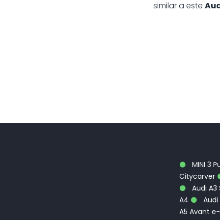
similar a este
Aud
MINI 3 P
Citycarver
Audi A3
A4
Audi 
A5 Avant e-