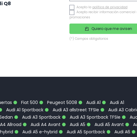
i Q8
Acepto la
política de privacidad
Acepto recibir información comercial 
promociones
Quiero que me avisen
(*) Campos obligatorios
uertas
Fiat 500
Peugeot 5008
Audi A1
Audi A1
Audi A1 Sportback
Audi A3 allstreet TFSIe
Audi A3 Cabri
 Sedan
Audi A3 Sportback
Audi A3 Sportback TFSIe
Aud
A4 Allroad
Audi A4 Avant
Audi A5
Audi A5 Avant
Au
hybrid
Audi A5 e-hybrid
Audi A5 Sportback
Audi A6