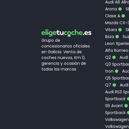
Audi A6 Allr
Arona
S
Clase A
Mazda CX-
Vitara
Sk
Ibiza
Suz
Grupo de
Leon Xperi
concesionarios oficiales
Alfa Romeo
en Galicia. Venta de
Q2
Audi
coches nuevos, Km 0,
gerencia y ocasión de
Q3 Sportbac
todas las marcas
tron
Aud
Q5 Sportba
Q7
Audi
Audi RS3 Sp
Sportback
S6 Avant
Sportback
Volkswagen
Volkswagen