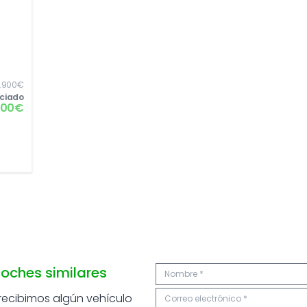
.900€
nciado
400€
oches similares
 recibimos algún vehículo