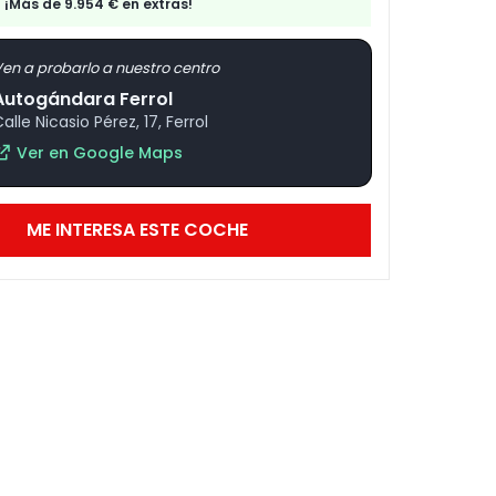
¡Más de 9.954 € en extras!
en a probarlo a nuestro centro
Autogándara Ferrol
alle Nicasio Pérez, 17, Ferrol
Ver en Google Maps
ME INTERESA ESTE COCHE