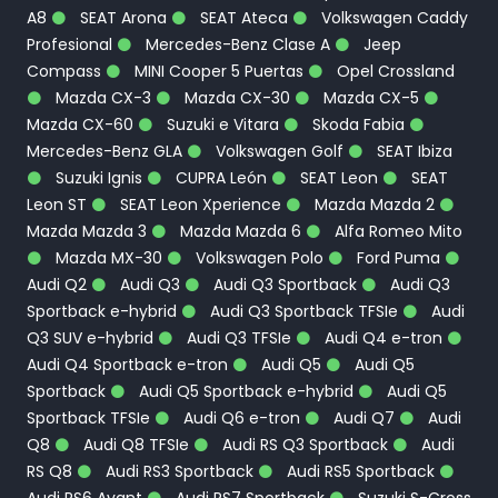
A8
SEAT Arona
SEAT Ateca
Volkswagen Caddy
Profesional
Mercedes-Benz Clase A
Jeep
Compass
MINI Cooper 5 Puertas
Opel Crossland
Mazda CX-3
Mazda CX-30
Mazda CX-5
Mazda CX-60
Suzuki e Vitara
Skoda Fabia
Mercedes-Benz GLA
Volkswagen Golf
SEAT Ibiza
Suzuki Ignis
CUPRA León
SEAT Leon
SEAT
Leon ST
SEAT Leon Xperience
Mazda Mazda 2
Mazda Mazda 3
Mazda Mazda 6
Alfa Romeo Mito
Mazda MX-30
Volkswagen Polo
Ford Puma
Audi Q2
Audi Q3
Audi Q3 Sportback
Audi Q3
Sportback e-hybrid
Audi Q3 Sportback TFSIe
Audi
Q3 SUV e-hybrid
Audi Q3 TFSIe
Audi Q4 e-tron
Audi Q4 Sportback e-tron
Audi Q5
Audi Q5
Sportback
Audi Q5 Sportback e-hybrid
Audi Q5
Sportback TFSIe
Audi Q6 e-tron
Audi Q7
Audi
Q8
Audi Q8 TFSIe
Audi RS Q3 Sportback
Audi
RS Q8
Audi RS3 Sportback
Audi RS5 Sportback