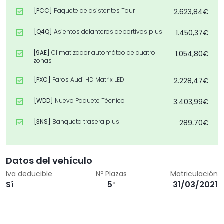
[PCC]
Paquete de asistentes Tour
2.623,84€
[Q4Q]
Asientos delanteros deportivos plus
1.450,37€
[9AE]
Climatizador automátco de cuatro
1.054,80€
zonas
[PXC]
Faros Audi HD Matrix LED
2.228,47€
[WDD]
Nuevo Paquete Técnico
3.403,99€
[3NS]
Banqueta trasera plus
289,70€
[1XP]
Volante deportivo de cuero multifuncional
290,07€
de 3 radios con levas de cambio, calefactable
Datos del vehículo
[PV6]
Asientos delanteros eléctricos con función
712,00€
Iva deducible
Nº Plazas
Matriculación
memoria para ambos
Sí
5
31/03/2021
*
[PCM]
Paquete de asistentes City
2.109,62€
[6XL]
Espejos retrovisores ext.
263,71€