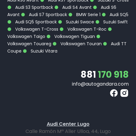
Audi RS6 Avant
Audi RS7 Sportback
Suzuki S-Cross
Audi S3 Sportback
Audi S4 Avant
Audi S6
Avant
Audi S7 Sportback
BMW Serie 1
Audi SQ5
Audi SQ5 Sportback
Suzuki Swace
Suzuki Swift
Volkswagen T-Cross
Volkswagen T-Roc
Volkswagen Taigo
Volkswagen Tiguan
Volkswagen Touareg
Volkswagen Touran
Audi TT
Coupe
Suzuki Vitara
881
170 918
info@autogandara.com
Audi Center Lugo
Calle Ramón Mª Aller Ulloa, 44, Lugo