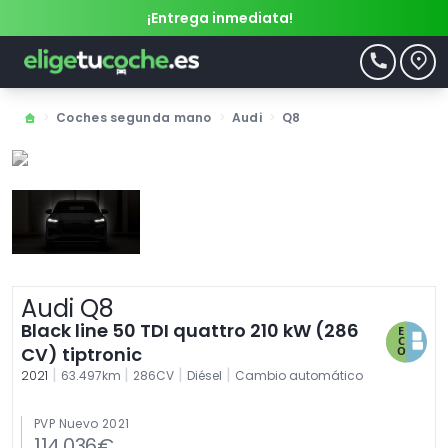
¡Entrega inmediata!
>
Coches segunda mano
>
Audi
>
Q8
Audi Q8
Black line 50 TDI quattro 210 kW (286
CV) tiptronic
|
|
|
|
2021
63.497km
286CV
Diésel
Cambio automático
PVP Nuevo 2021
114.036€