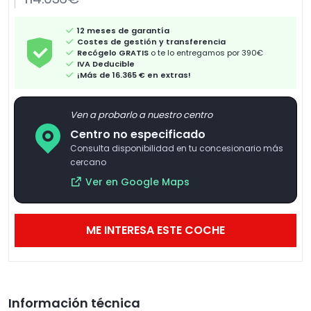
12 meses de garantía
Costes de gestión y transferencia
Recógelo GRATIS
o te lo entregamos por 390€
IVA Deducible
¡Más de 16.365 € en extras!
Ven a probarlo a nuestro centro
Centro no especificado
Consulta disponibilidad en tu concesionario más
cercano
Ver en Google Maps
ME INTERESA ESTE COCHE
Información técnica