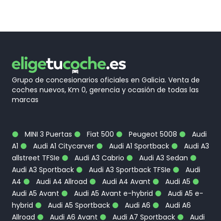
Grupo de concesionarios oficiales en Galicia. Venta de
coches nuevos, Km 0, gerencia y ocasión de todas las
marcas
MINI 3 Puertas
Fiat 500
Peugeot 5008
Audi
A1
Audi A1 Citycarver
Audi A1 Sportback
Audi A3
allstreet TFSIe
Audi A3 Cabrio
Audi A3 Sedan
Audi A3 Sportback
Audi A3 Sportback TFSIe
Audi
A4
Audi A4 Allroad
Audi A4 Avant
Audi A5
Audi A5 Avant
Audi A5 Avant e-hybrid
Audi A5 e-
hybrid
Audi A5 Sportback
Audi A6
Audi A6
Allroad
Audi A6 Avant
Audi A7 Sportback
Audi