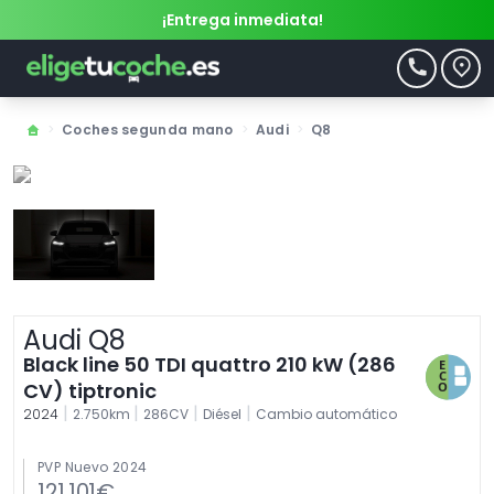
¡Entrega inmediata!
>
Coches segunda mano
>
Audi
>
Q8
Audi Q8
Black line 50 TDI quattro 210 kW (286
CV) tiptronic
|
|
|
|
2024
2.750km
286CV
Diésel
Cambio automático
PVP Nuevo 2024
121.101€