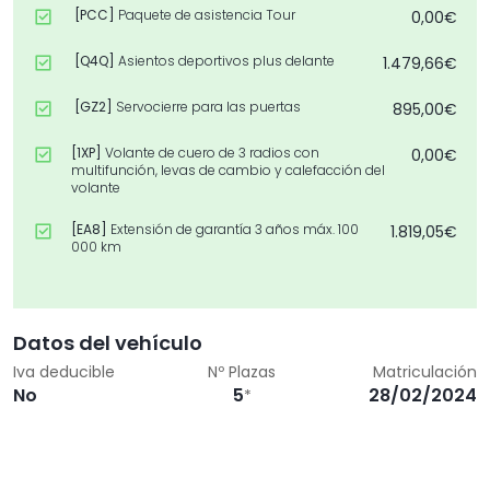
[PCC]
Paquete de asistencia Tour
0,00€
[Q4Q]
Asientos deportivos plus delante
1.479,66€
[GZ2]
Servocierre para las puertas
895,00€
[1XP]
Volante de cuero de 3 radios con
0,00€
multifunción, levas de cambio y calefacción del
volante
[EA8]
Extensión de garantía 3 años máx. 100
1.819,05€
000 km
[WTA]
Paquete Premium
8.500,00€
[PCF]
Paquete de asistencia de aparcamiento con
0,00€
Datos del vehículo
asistente de aparcamiento remoto plus
Iva deducible
Nº Plazas
Matriculación
No
5
28/02/2024
[PCM]
Paquete de asistencia ciudad
*
0,00€
[PC3]
Pinzas de freno pintadas en rojo
538,06€
[9AE]
Climatizador automático de confort de 4
0,00€