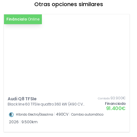
Otras opciones similares
zonas
[GB1]
Sistema de apoyo LTE para Audi phone box
0,00€
Fináncialo
Online
[N0Q]
Cuero Valcona con grabado S y
1.607,05€
acolchado de rombos
[PER]
Pintura efecto perla
1.467,39€
[Z03]
Paquete accesorios
0,00€
93.900€
Audi Q8 TFSIe
Contado
Financiado
Black line 60 TFSIe quattro 360 kW (490 CV)
91.400€
tiptronic
|
490CV
|
Híbrido Electro/Gasolina
Cambio automático
2026
|
9.500km