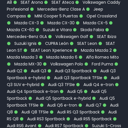
A8
SEAT Arona
SEAT Ateca
Volkswagen Caddy
Profesional
Mercedes-Benz Clase A
Jeep
Compass
MINI Cooper 5 Puertas
Opel Crossland
Mazda CX-3
Mazda CX-30
Mazda CX-5
Mazda CX-60
Suzuki e Vitara
Skoda Fabia
Mercedes-Benz GLA
Volkswagen Golf
SEAT Ibiza
Suzuki Ignis
CUPRA León
SEAT Leon
SEAT
Leon ST
SEAT Leon Xperience
Mazda Mazda 2
Mazda Mazda 3
Mazda Mazda 6
Alfa Romeo Mito
Mazda MX-30
Volkswagen Polo
Ford Puma
Audi Q2
Audi Q3
Audi Q3 Sportback
Audi Q3
Sportback e-hybrid
Audi Q3 Sportback TFSIe
Audi
Q3 SUV e-hybrid
Audi Q3 TFSIe
Audi Q4 e-tron
Audi Q4 Sportback e-tron
Audi Q5
Audi Q5
Sportback
Audi Q5 Sportback e-hybrid
Audi Q5
Sportback TFSIe
Audi Q6 e-tron
Audi Q7
Audi
Q8
Audi Q8 TFSIe
Audi RS Q3 Sportback
Audi
RS Q8
Audi RS3 Sportback
Audi RS5 Sportback
Audi RS6 Avant
Audi RS7 Sportback
Suzuki S-Cross