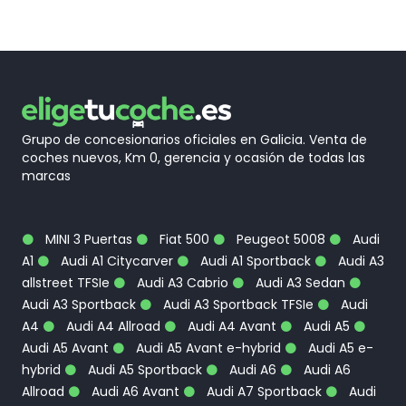
Grupo de concesionarios oficiales en Galicia. Venta de
coches nuevos, Km 0, gerencia y ocasión de todas las
marcas
MINI 3 Puertas
Fiat 500
Peugeot 5008
Audi
A1
Audi A1 Citycarver
Audi A1 Sportback
Audi A3
allstreet TFSIe
Audi A3 Cabrio
Audi A3 Sedan
Audi A3 Sportback
Audi A3 Sportback TFSIe
Audi
A4
Audi A4 Allroad
Audi A4 Avant
Audi A5
Audi A5 Avant
Audi A5 Avant e-hybrid
Audi A5 e-
hybrid
Audi A5 Sportback
Audi A6
Audi A6
Allroad
Audi A6 Avant
Audi A7 Sportback
Audi