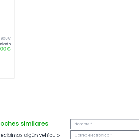
0,00€
.900€
nciado
400€
oches similares
 recibimos algún vehículo