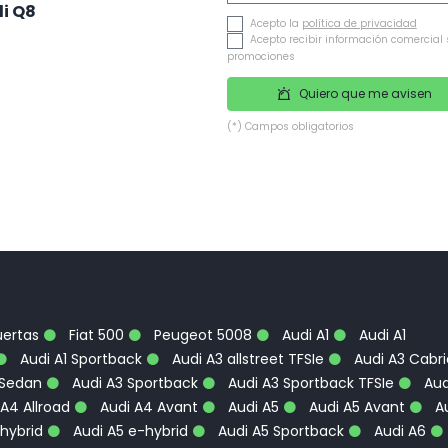
i Q8
Acepto la
política de privacidad
Acepto recibir información comercial 
promociones
Quiero que me avisen
(*) Campos obligatorios
uertas
Fiat 500
Peugeot 5008
Audi A1
Audi A1
Audi A1 Sportback
Audi A3 allstreet TFSIe
Audi A3 Cabri
 Sedan
Audi A3 Sportback
Audi A3 Sportback TFSIe
Aud
A4 Allroad
Audi A4 Avant
Audi A5
Audi A5 Avant
Au
hybrid
Audi A5 e-hybrid
Audi A5 Sportback
Audi A6