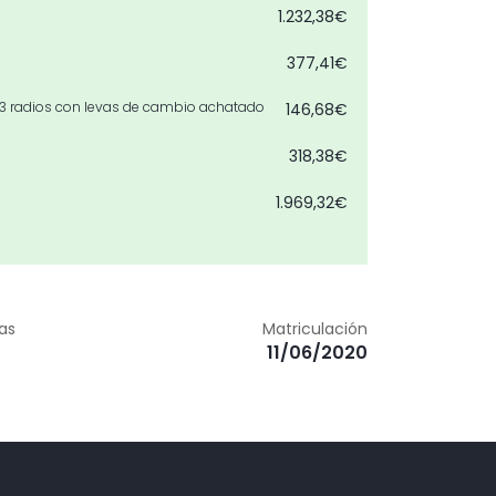
1.232,38€
377,41€
 3 radios con levas de cambio achatado
146,68€
318,38€
1.969,32€
279,03€
2.146,39€
zas
Matriculación
éctricamente con función de memoria
0,00€
11/06/2020
602,78€
507,98€
3.330,49€