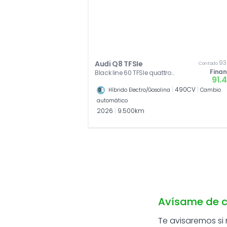
[AB3]
Audi beam logo Audi aros
93
Audi Q8 TFSIe
Contado
Fina
Black line 60 TFSIe quattro
91.
360 kW (490 CV) tiptronic
|
490CV
|
Híbrido Electro/Gasolina
Cambio
automático
2026
|
9.500km
Avísame de c
Te avisaremos si