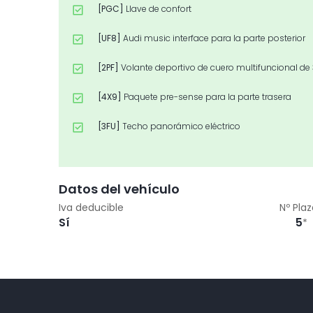
[PGC]
Llave de confort
[UF8]
Audi music interface para la parte posterior
[2PF]
Volante deportivo de cuero multifuncional de
[4X9]
Paquete pre-sense para la parte trasera
[3FU]
Techo panorámico eléctrico
[3NS]
Banqueta trasera plus
[PXC]
Faros Audi Matrix LED
Datos del vehículo
Iva deducible
Nº Pla
[6XF]
Espejos retrovisores exteriores plegables el
Sí
5
*
[KA2]
Cámara de visión trasera
[PC3]
Pinzas de freno en rojo
[WAV]
Paquete Técnico