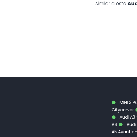
similar a este
Aud
MINI 3 P
Citycarver
Audi A3
A4
Audi 
A5 Avant e-