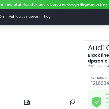
a inmediata!
Haz click
aquí
o busca en Google
Eligetucoche
y 
ión
Vehículos nuevos
Blog
Audi 
Black lin
tiptronic
|
2020
65.95
PVP Nuevo 
121.668