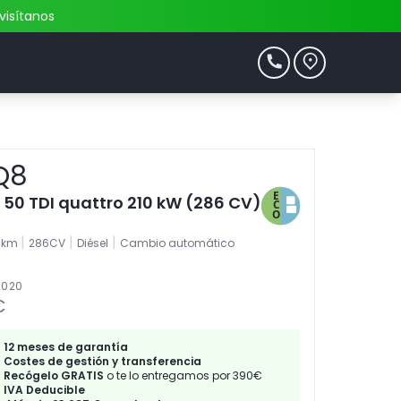
visítanos
Q8
e 50 TDI quattro 210 kW (286 CV)
|
|
|
4km
286CV
Diésel
Cambio automático
2020
€
12 meses de garantía
Costes de gestión y transferencia
Recógelo GRATIS
o te lo entregamos por 390€
IVA Deducible