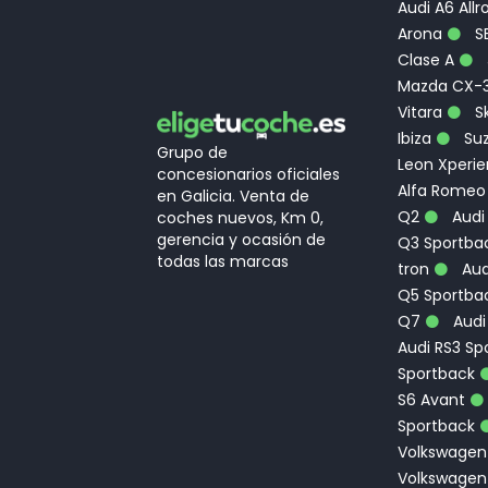
Audi A6 Allr
Arona
S
Clase A
Mazda CX-
Vitara
Sk
Ibiza
Suz
Grupo de
Leon Xperi
concesionarios oficiales
Alfa Romeo
en Galicia. Venta de
Q2
Audi
coches nuevos, Km 0,
gerencia y ocasión de
Q3 Sportbac
todas las marcas
tron
Aud
Q5 Sportba
Q7
Audi
Audi RS3 Sp
Sportback
S6 Avant
Sportback
Volkswagen
Volkswagen