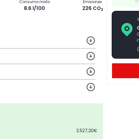
Consumo mixto
Emisiones
8.6 l/100
226 CO
2
V
2.527,20€