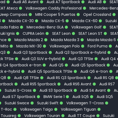
oad
Audi A6 Avant
Audi A7 Sportback
Audi A8
SEA
EAT Ateca
Volkswagen Caddy Profesional
Mercedes-Ben
Jeep Compass
MINI Cooper 5 Puertas
Opel Crossland
3
Mazda CX-30
Mazda CX-5
Mazda CX-60
Suzuki
oda Fabia
Mercedes-Benz GLA
Volkswagen Golf
SEA
uki Ignis
CUPRA León
SEAT Leon
SEAT Leon ST
SEA
ence
Mazda Mazda 2
Mazda Mazda 3
Mazda Mazda 6
 Mito
Mazda MX-30
Volkswagen Polo
Ford Puma
A
 Q3
Audi Q3 Sportback
Audi Q3 Sportback e-hybrid
Au
k TFSIe
Audi Q3 SUV e-hybrid
Audi Q3 TFSIe
Audi Q4 
i Q4 Sportback e-tron
Audi Q5
Audi Q5 Sportback
Au
ck e-hybrid
Audi Q5 Sportback TFSIe
Audi Q6 e-tron
A
 Q8
Audi Q8 TFSIe
Audi RS Q3 Sportback
Audi RS Q8
ortback
Audi RS5 Sportback
Audi RS6 Avant
Audi RS7
Suzuki S-Cross
Audi S3 Sportback
Audi S4 Avant
Au
Audi S7 Sportback
BMW Serie 1
Audi SQ5
Audi SQ5
Suzuki Swace
Suzuki Swift
Volkswagen T-Cross
 T-Roc
Volkswagen Taigo
Volkswagen Tiguan
 Touareg
Volkswagen Touran
Audi TT Coupe
Suzuki