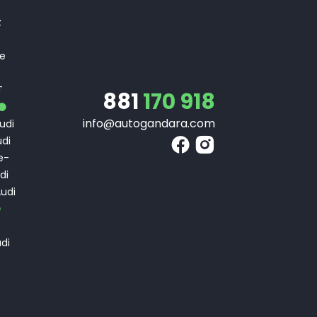
T
z
 e
T
T
881
170 918
info@autogandara.com
udi
di
e-
di
udi
di