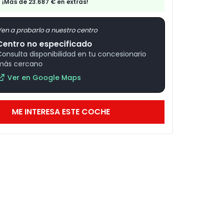
¡Más de 23.687 € en extras!
en a probarlo a nuestro centro
Centro no especificado
Consulta disponibilidad en tu concesionario
más cercano
Ver en Google Maps
ME INTERESA ESTE COCHE