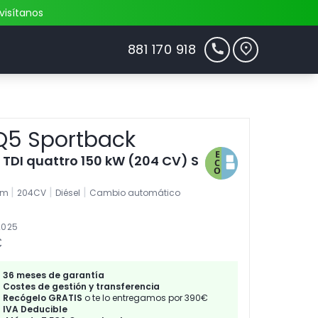
visítanos
881 170 918
Q5 Sportback
e TDI quattro 150 kW (204 CV) S
|
|
|
km
204CV
Diésel
Cambio automático
2025
€
36 meses de garantía
Costes de gestión y transferencia
Recógelo GRATIS
o te lo entregamos por 390€
IVA Deducible