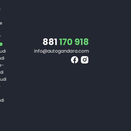
T
z
 e
T
T
881
170 918
info@autogandara.com
udi
di
e-
di
udi
di