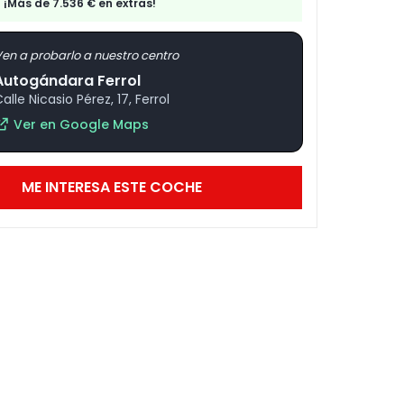
¡Más de 7.536 € en extras!
en a probarlo a nuestro centro
Autogándara Ferrol
alle Nicasio Pérez, 17, Ferrol
Ver en Google Maps
ME INTERESA ESTE COCHE