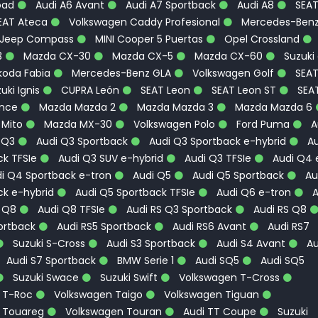
oad
Audi A6 Avant
Audi A7 Sportback
Audi A8
SEA
EAT Ateca
Volkswagen Caddy Profesional
Mercedes-Ben
Jeep Compass
MINI Cooper 5 Puertas
Opel Crossland
3
Mazda CX-30
Mazda CX-5
Mazda CX-60
Suzuki
oda Fabia
Mercedes-Benz GLA
Volkswagen Golf
SEA
uki Ignis
CUPRA León
SEAT Leon
SEAT Leon ST
SEA
ence
Mazda Mazda 2
Mazda Mazda 3
Mazda Mazda 6
 Mito
Mazda MX-30
Volkswagen Polo
Ford Puma
A
 Q3
Audi Q3 Sportback
Audi Q3 Sportback e-hybrid
Au
k TFSIe
Audi Q3 SUV e-hybrid
Audi Q3 TFSIe
Audi Q4 
i Q4 Sportback e-tron
Audi Q5
Audi Q5 Sportback
Au
ck e-hybrid
Audi Q5 Sportback TFSIe
Audi Q6 e-tron
A
 Q8
Audi Q8 TFSIe
Audi RS Q3 Sportback
Audi RS Q8
ortback
Audi RS5 Sportback
Audi RS6 Avant
Audi RS7
Suzuki S-Cross
Audi S3 Sportback
Audi S4 Avant
Au
Audi S7 Sportback
BMW Serie 1
Audi SQ5
Audi SQ5
Suzuki Swace
Suzuki Swift
Volkswagen T-Cross
 T-Roc
Volkswagen Taigo
Volkswagen Tiguan
 Touareg
Volkswagen Touran
Audi TT Coupe
Suzuki