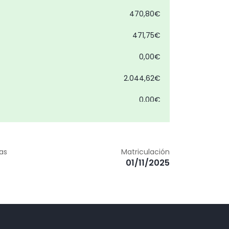
470,80€
471,75€
0,00€
2.044,62€
0,00€
3.338,68€
l habitáculo
0,00€
zas
Matriculación
01/11/2025
0,00€