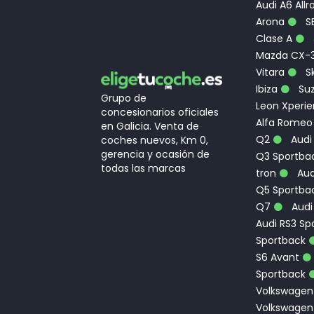
Audi A6 Allr
Arona
S
Clase A
Mazda CX-
Vitara
Sk
Ibiza
Suz
Grupo de
Leon Xperi
concesionarios oficiales
Alfa Romeo
en Galicia. Venta de
Q2
Audi
coches nuevos, Km 0,
gerencia y ocasión de
Q3 Sportbac
todas las marcas
tron
Aud
Q5 Sportba
Q7
Audi
Audi RS3 Sp
Sportback
S6 Avant
Sportback
Volkswagen
Volkswagen