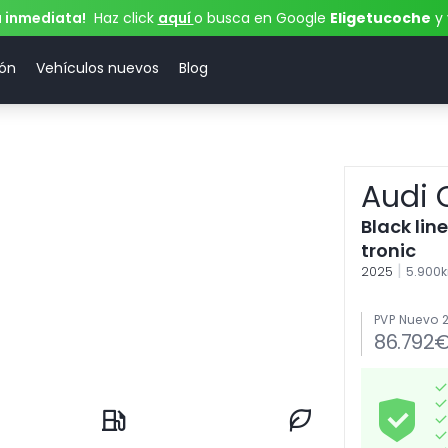
a inmediata!
Haz click
aquí
o busca en Google
Eligetucoche
y 
ión
Vehículos nuevos
Blog
Audi 
Black lin
tronic
|
2025
5.900
PVP Nuevo 
86.792