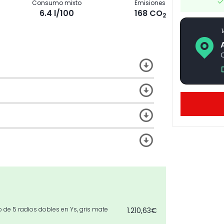
Consumo mixto
Emisiones
6.4 l/100
168 CO
2
V
C
o de 5 radios dobles en Ys, gris mate
1.210,63€