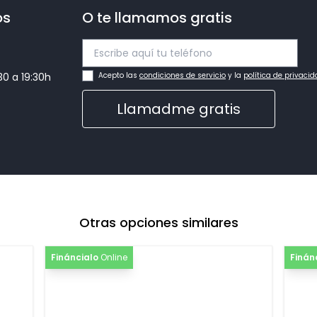
os
O te llamamos gratis
:30 a 19:30h
Acepto las
condiciones de servicio
y la
política de privaci
Llamadme gratis
Otras opciones similares
Fináncialo
Online
Finán