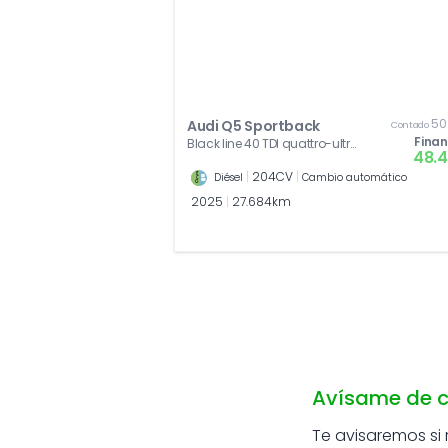
50
Audi Q5 Sportback
Contado
Fina
Black line 40 TDI quattro-ultra
48.
150 kW (204 CV)
|
204CV
|
Diésel
Cambio automático
2025
|
27.684km
Avísame de c
Te avisaremos si