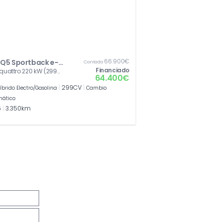
66.900€
 Q5 Sportback e-
Contado
Financiado
e quattro 220 kW (299
id
64.400€
tronic
|
299CV
|
íbrido Electro/Gasolina
Cambio
mático
6
|
3.350km