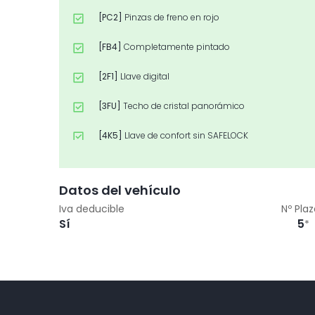
[PC2]
Pinzas de freno en rojo
[FB4]
Completamente pintado
[2F1]
Llave digital
[3FU]
Techo de cristal panorámico
[4K5]
Llave de confort sin SAFELOCK
[PQ2]
Paquete Confort
Datos del vehículo
[5P2]
Detección de pasajeros en la parte trasera de
Iva deducible
Nº Pla
Sí
5
*
[Z04]
Paquete accesorios