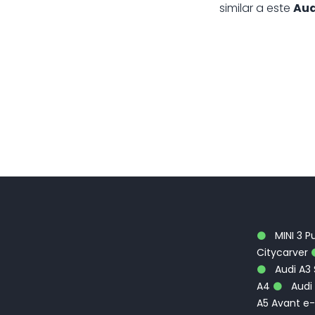
similar a este
Aud
MINI 3 P
Citycarver
Audi A3
A4
Audi 
A5 Avant e-