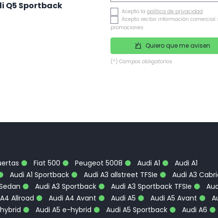
i Q5 Sportback
Acepto la
política de privacidad
Acepto recibir información comercial 
promociones
Quiero que me avisen
(*) Campos obligatorios
uertas
Fiat 500
Peugeot 5008
Audi A1
Audi A1
Audi A1 Sportback
Audi A3 allstreet TFSIe
Audi A3 Cabri
 Sedan
Audi A3 Sportback
Audi A3 Sportback TFSIe
Aud
A4 Allroad
Audi A4 Avant
Audi A5
Audi A5 Avant
Au
hybrid
Audi A5 e-hybrid
Audi A5 Sportback
Audi A6