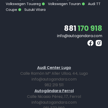
Volkswagen Touareg
Volkswagen Touran
Audi TT
Coupe
Suzuki Vitara
881
170 918
info@autogandara.com
Audi Center Lugo
Calle Ramón Mª Aller Ulloa, 44, Lugo
info@autogandara.com
982 219 511
Autogándara Ferrol
Calle Nicasio Pérez, 17, Ferrol
info@autogandara.com