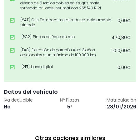
diseño de 5 radios dobles en Ys, gris mate
torneado brillante, neumáticos 255/40 R 21
[Y4T]
Gris Tambora metalizado completamente
0,00€
pintado
[PC2]
Pinzas de freno en rojo
470,80€
[EA8]
Extensión de garantía Audi 3 años
1.010,00€
adicionales o un máximo de 100.000 km
[2F1]
Llave digital
0,00€
[4K5]
Llave de confort sin SAFELOCK
0,00€
Datos del vehículo
[PQ2]
Paquete Confort
3.338,68€
Iva deducible
Nº Plazas
Matriculación
No
5
28/01/2026
[3S2]
Baras longitudinales del techo en color
*
443,33€
negro
[5P2]
Detección de pasajeros en la parte trasera
0,00€
del habitáculo
Otras opciones similares
[Z04]
Paquete accesorios