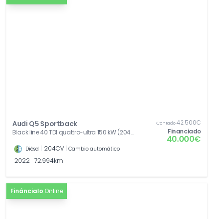
42.500€
Audi Q5 Sportback
Contado
Financiado
Black line 40 TDI quattro-ultra 150 kW (204
40.000€
CV) S tronic
|
204CV
|
Diésel
Cambio automático
2022
|
72.994km
Fináncialo
Online