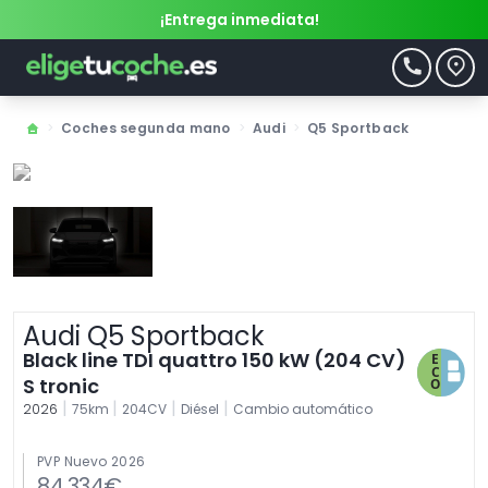
¡Entrega inmediata!
>
Coches segunda mano
>
Audi
>
Q5 Sportback
Audi Q5 Sportback
Black line TDI quattro 150 kW (204 CV)
S tronic
|
|
|
|
2026
75km
204CV
Diésel
Cambio automático
PVP Nuevo 2026
84.334€