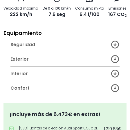
Velocidad máxima
De 0 a 100 km/h
Consumo mixto
Emisiones
222 km/h
7.6 seg
6.4 l/100
167 CO
2
Equipamiento
Seguridad
Exterior
Interior
Confort
¡Incluye más de 6.473€ en extras!
[53D]
Llantas de aleación Audi Sport 8,5J x 21,
1.210,63€