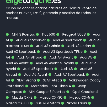
Grupo de concesionarios oficiales en Galicia. Venta de
coches nuevos, Km 0, gerencia y ocasión de todas las
marcas
MINI 3 Puertas
Fiat 500
Peugeot 5008
Audi
A1
Audi A1 Citycarver
Audi A1 Sportback
Audi A3
allstreet TFSIe
Audi A3 Cabrio
Audi A3 Sedan
Audi A3 Sportback
Audi A3 Sportback TFSIe
Audi
A4
Audi A4 Allroad
Audi A4 Avant
Audi A5
Audi A5 Avant
Audi A5 Avant e-hybrid
Audi A5 e-
hybrid
Audi A5 Sportback
Audi A6
Audi A6
Allroad
Audi A6 Avant
Audi A7 Sportback
Audi
A8
SEAT Arona
SEAT Ateca
Volkswagen Caddy
Profesional
Mercedes-Benz Clase A
Jeep
Compass
MINI Cooper 5 Puertas
Opel Crossland
Mazda CX-3
Mazda CX-30
Mazda CX-5
Mazda CX-60
Suzuki e Vitara
Skoda Fabia