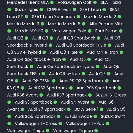
Mercedes-Benz GLA
Volkswagen Golf
SEAT Ibiza
Suzuki Ignis
CUPRA León
SEAT Leon
SEAT
Leon ST
SEAT Leon Xperience
Mazda Mazda 2
Mazda Mazda 3
Mazda Mazda 6
Alfa Romeo Mito
Mazda MX-30
Volkswagen Polo
Ford Puma
Audi Q2
Audi Q3
Audi Q3 Sportback
Audi Q3
Sportback e-hybrid
Audi Q3 Sportback TFSIe
Audi
Q3 SUV e-hybrid
Audi Q3 TFSIe
Audi Q4 e-tron
Audi Q4 Sportback e-tron
Audi Q5
Audi Q5
Sportback
Audi Q5 Sportback e-hybrid
Audi Q5
Sportback TFSIe
Audi Q6 e-tron
Audi Q7
Audi
Q8
Audi Q8 TFSIe
Audi RS Q3 Sportback
Audi
RS Q8
Audi RS3 Sportback
Audi RS5 Sportback
Audi RS6 Avant
Audi RS7 Sportback
Suzuki S-Cross
Audi S3 Sportback
Audi S4 Avant
Audi S6
Avant
Audi S7 Sportback
BMW Serie 1
Audi SQ5
Audi SQ5 Sportback
Suzuki Swace
Suzuki Swift
Volkswagen T-Cross
Volkswagen T-Roc
Volkswagen Taigo
Volkswagen Tiguan