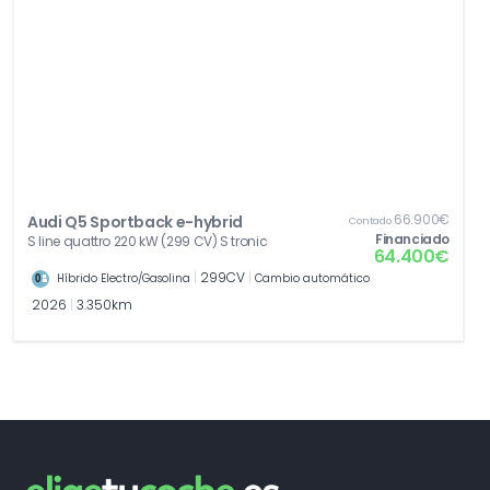
66.900€
Audi Q5 Sportback e-hybrid
Contado
Financiado
S line quattro 220 kW (299 CV) S tronic
64.400€
|
299CV
|
Híbrido Electro/Gasolina
Cambio automático
2026
|
3.350km