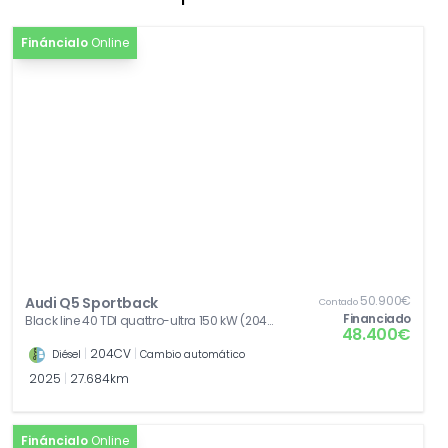
0,00€
Fináncialo
Online
50.900€
Audi Q5 Sportback
Contado
Financiado
Black line 40 TDI quattro-ultra 150 kW (204
48.400€
CV)
|
204CV
|
Diésel
Cambio automático
2025
|
27.684km
Fináncialo
Online