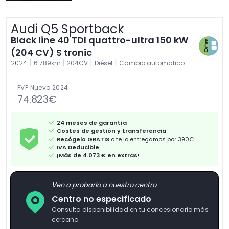
Audi Q5 Sportback
Black line 40 TDI quattro-ultra 150 kW
(204 CV) S tronic
|
|
|
|
2024
6.789km
204CV
Diésel
Cambio automático
PVP Nuevo 2024
74.823€
24 meses de garantía
Costes de gestión y transferencia
Recógelo GRATIS
o te lo entregamos por 390€
IVA Deducible
¡Más de 4.073 € en extras!
Ven a probarlo a nuestro centro
Centro no especificado
Consulta disponibilidad en tu concesionario más
cercano