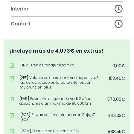
Interior
Confort
¡Incluye más de 4.073€ en extras!
[1BV]
Tren de rodaje deportivo
0,00€
[2PF]
Volante de cuero contorno deportivo, 3
153,46€
radios, achatado en la parte inferior, con
multifunción plus
[EA5]
Extensión de garantía Audi 2 años
570,00€
adicionales o un máximo de 80.000 km
[PC3]
Pinzas de freno pintadas en Rojo, 17"
443,33€
(ECE)
[PCM]
Paquete de asistentes City
888,55€