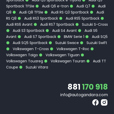
Sportback
Audi Q5 Sportback e-hybrid
Audi Q5
Sportback TFSIe
Audi Q6 e-tron
Audi Q7
Audi
Q8
Audi Q8 TFSIe
Audi RS Q3 Sportback
Audi
RS Q8
Audi RS3 Sportback
Audi RS5 Sportback
Audi RS6 Avant
Audi RS7 Sportback
Suzuki S-Cross
Audi S3 Sportback
Audi S4 Avant
Audi S6
Avant
Audi S7 Sportback
BMW Serie 1
Audi SQ5
Audi SQ5 Sportback
Suzuki Swace
Suzuki Swift
Volkswagen T-Cross
Volkswagen T-Roc
Volkswagen Taigo
Volkswagen Tiguan
Volkswagen Touareg
Volkswagen Touran
Audi TT
Coupe
Suzuki Vitara
881
170 918
info@autogandara.com