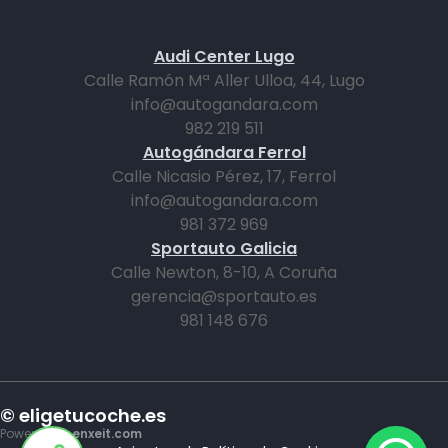
Audi Center Lugo
Calle Ramón Mª Aller Ulloa, 44, Lugo
info@autogandara.com
982 219 511
Autogándara Ferrol
Calle Nicasio Pérez, 17, Ferrol
info@autogandara.com
981 372 969
Sportauto Galicia
Calle Newton, 8-10, A Coruña
gerencia@sportauto.es
981 148 676
© eligetucoche.es
Powered by
enxeit.com