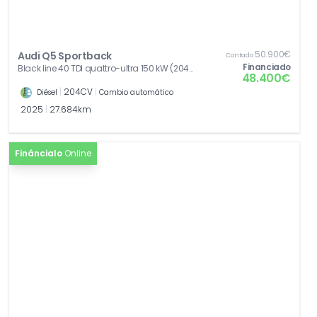
50.900€
Audi Q5 Sportback
Contado
Financiado
Black line 40 TDI quattro-ultra 150 kW (204
48.400€
CV)
|
204CV
|
Diésel
Cambio automático
2025
|
27.684km
Fináncialo
Online