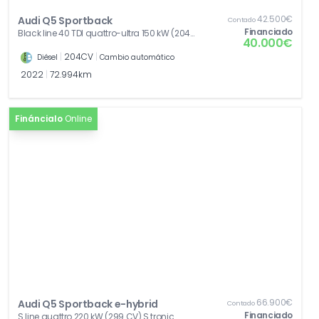
42.500€
Audi Q5 Sportback
Contado
Financiado
Black line 40 TDI quattro-ultra 150 kW (204
40.000€
CV) S tronic
|
204CV
|
Diésel
Cambio automático
2022
|
72.994km
Fináncialo
Online
66.900€
Audi Q5 Sportback e-hybrid
Contado
Financiado
S line quattro 220 kW (299 CV) S tronic