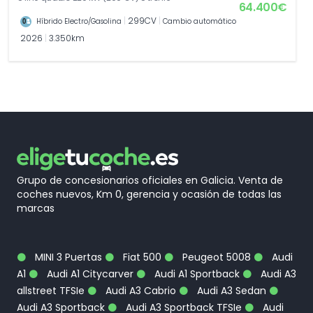
64.400€
|
299CV
|
Híbrido Electro/Gasolina
Cambio automático
2026
|
3.350km
Grupo de concesionarios oficiales en Galicia. Venta de
coches nuevos, Km 0, gerencia y ocasión de todas las
marcas
MINI 3 Puertas
Fiat 500
Peugeot 5008
Audi
A1
Audi A1 Citycarver
Audi A1 Sportback
Audi A3
allstreet TFSIe
Audi A3 Cabrio
Audi A3 Sedan
Audi A3 Sportback
Audi A3 Sportback TFSIe
Audi