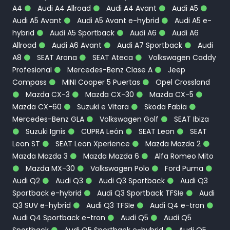
A4
Audi A4 Allroad
Audi A4 Avant
Audi A5
Audi A5 Avant
Audi A5 Avant e-hybrid
Audi A5 e-
hybrid
Audi A5 Sportback
Audi A6
Audi A6
Allroad
Audi A6 Avant
Audi A7 Sportback
Audi
A8
SEAT Arona
SEAT Ateca
Volkswagen Caddy
Profesional
Mercedes-Benz Clase A
Jeep
Compass
MINI Cooper 5 Puertas
Opel Crossland
Mazda CX-3
Mazda CX-30
Mazda CX-5
Mazda CX-60
Suzuki e Vitara
Skoda Fabia
Mercedes-Benz GLA
Volkswagen Golf
SEAT Ibiza
Suzuki Ignis
CUPRA León
SEAT Leon
SEAT
Leon ST
SEAT Leon Xperience
Mazda Mazda 2
Mazda Mazda 3
Mazda Mazda 6
Alfa Romeo Mito
Mazda MX-30
Volkswagen Polo
Ford Puma
Audi Q2
Audi Q3
Audi Q3 Sportback
Audi Q3
Sportback e-hybrid
Audi Q3 Sportback TFSIe
Audi
Q3 SUV e-hybrid
Audi Q3 TFSIe
Audi Q4 e-tron
Audi Q4 Sportback e-tron
Audi Q5
Audi Q5