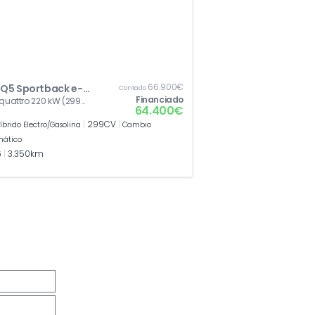
66.900€
 Q5 Sportback e-
Contado
Financiado
e quattro 220 kW (299
id
64.400€
tronic
|
299CV
|
íbrido Electro/Gasolina
Cambio
mático
6
|
3.350km