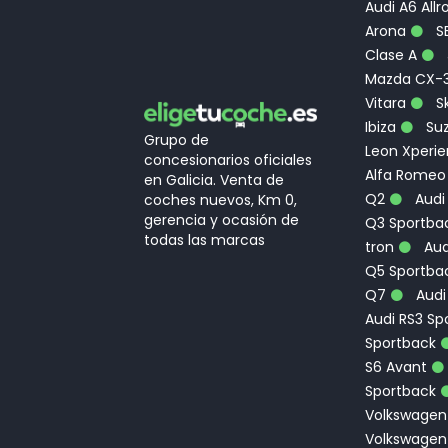
Audi A6 Allr
Arona
S
Clase A
Mazda CX-
Vitara
Sk
Ibiza
Suz
Grupo de
Leon Xperi
concesionarios oficiales
Alfa Romeo
en Galicia. Venta de
Q2
Audi
coches nuevos, Km 0,
gerencia y ocasión de
Q3 Sportbac
todas las marcas
tron
Aud
Q5 Sportba
Q7
Audi
Audi RS3 Sp
Sportback
S6 Avant
Sportback
Volkswagen
Volkswagen