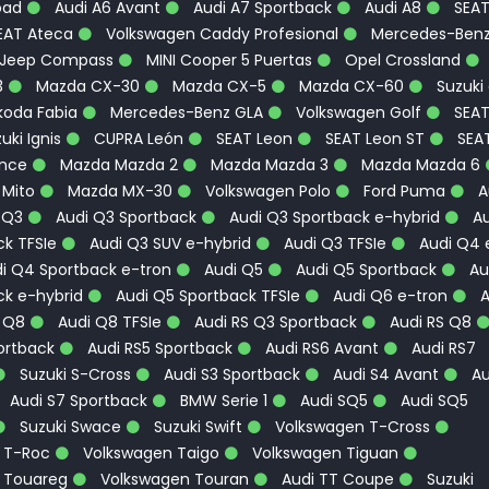
oad
Audi A6 Avant
Audi A7 Sportback
Audi A8
SEA
EAT Ateca
Volkswagen Caddy Profesional
Mercedes-Ben
Jeep Compass
MINI Cooper 5 Puertas
Opel Crossland
3
Mazda CX-30
Mazda CX-5
Mazda CX-60
Suzuki
oda Fabia
Mercedes-Benz GLA
Volkswagen Golf
SEA
uki Ignis
CUPRA León
SEAT Leon
SEAT Leon ST
SEA
ence
Mazda Mazda 2
Mazda Mazda 3
Mazda Mazda 6
 Mito
Mazda MX-30
Volkswagen Polo
Ford Puma
A
 Q3
Audi Q3 Sportback
Audi Q3 Sportback e-hybrid
Au
k TFSIe
Audi Q3 SUV e-hybrid
Audi Q3 TFSIe
Audi Q4 
i Q4 Sportback e-tron
Audi Q5
Audi Q5 Sportback
Au
ck e-hybrid
Audi Q5 Sportback TFSIe
Audi Q6 e-tron
A
 Q8
Audi Q8 TFSIe
Audi RS Q3 Sportback
Audi RS Q8
ortback
Audi RS5 Sportback
Audi RS6 Avant
Audi RS7
Suzuki S-Cross
Audi S3 Sportback
Audi S4 Avant
Au
Audi S7 Sportback
BMW Serie 1
Audi SQ5
Audi SQ5
Suzuki Swace
Suzuki Swift
Volkswagen T-Cross
 T-Roc
Volkswagen Taigo
Volkswagen Tiguan
 Touareg
Volkswagen Touran
Audi TT Coupe
Suzuki