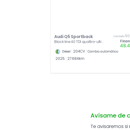
50
Audi Q5 Sportback
Contado
Fina
Black line 40 TDI quattro-ultra
48.
150 kW (204 CV)
|
204CV
|
Diésel
Cambio automático
2025
|
27.684km
Avísame de c
Te avisaremos si