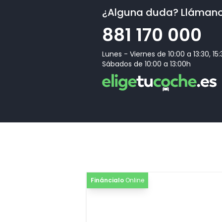
¿Alguna duda? Lláman
[EA4]
Extensión de garantía Audi 2 años adiciona
881 170 000
[4ZP]
Paquete de óptica Negro plus
Lunes - Viernes de 10:00 a 13:30, 15
[Z03]
Paquete accesorios
Sábados de 10:00 a 13:00h
Fináncialo
Online