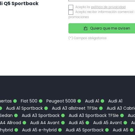
i Q5 Sportback
Acepto la
política de privacidad
Acepto recibir información comercial 
promociones
Quiero que me avisen
(*) Campos obligatorios
uertas
Fiat 500
Peugeot 5008
Audi A1
Audi A1
Audi A1 Sportback
Audi A3 allstreet TFSIe
Audi A3 Cabri
 Sedan
Audi A3 Sportback
Audi A3 Sportback TFSIe
Aud
A4 Allroad
Audi A4 Avant
Audi A5
Audi A5 Avant
Au
hybrid
Audi A5 e-hybrid
Audi A5 Sportback
Audi A6