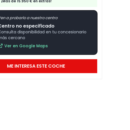
¡Más de 15.950 € en extras!
en a probarlo a nuestro centro
Centro no especificado
Consulta disponibilidad en tu concesionario
más cercano
Ver en Google Maps
ME INTERESA ESTE COCHE