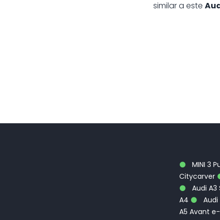
similar a este
Aud
MINI 3 P
Citycarver
Audi A3
A4
Audi 
A5 Avant e-