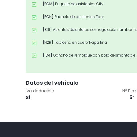
[PCM]
Paquete de asistentes City
[PCN]
Paquete de asistentes Tour
[8I6]
Asientos delanteros con regulación lumbar 
[N2R]
Tapicería en cuero Napa fina
[1D4]
Gancho de remolque con bola desmontable
[WAK]
Paquete Confort
[4A3]
Asientos delanteros calefactables
Datos del vehículo
Iva deducible
Nº Pla
[9ZE]
Audi phone box con carga por inducción
Sí
5
*
[PER]
Pintura efecto perla
[2Z0]
Sin inscripción trasera de modelo y tecnolog
[PX6]
Faros Matrix LED con pilotos traseros OLED