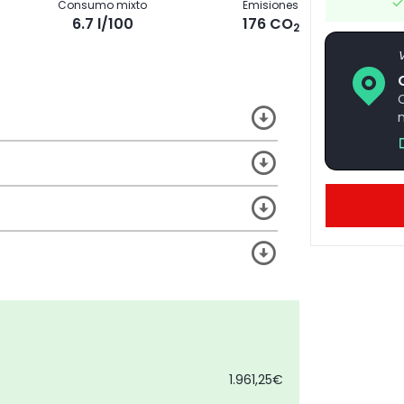
Consumo mixto
Emisiones
6.7 l/100
176 CO
2
V
1.961,25€