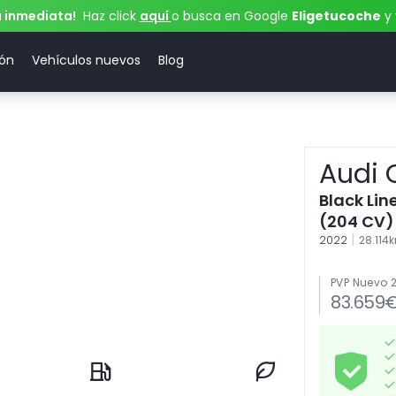
a inmediata!
Haz click
aquí
o busca en Google
Eligetucoche
y 
ión
Vehículos nuevos
Blog
Audi 
Black Lin
(204 CV) 
|
2022
28.114
PVP Nuevo 
83.659