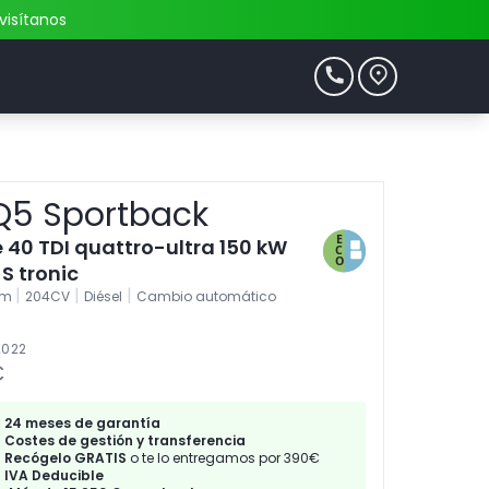
visítanos
Q5 Sportback
e 40 TDI quattro-ultra 150 kW
S tronic
|
|
|
km
204CV
Diésel
Cambio automático
2022
€
24 meses de garantía
Costes de gestión y transferencia
Recógelo GRATIS
o te lo entregamos por 390€
IVA Deducible