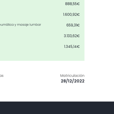
888,55€
1.600,92€
neumática y masaje lumbar
659,31€
3.133,62€
1.345,14€
2.277,63€
511,53€
zas
Matriculación
445,70€
28/12/2022
1.310,28€
ía
0,00€
1.331,88€