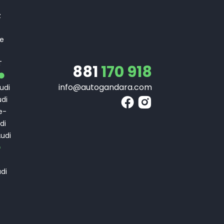
T
z
 e
T
T
881
170 918
info@autogandara.com
udi
di
e-
di
udi
di