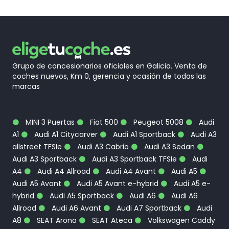
Grupo de concesionarios oficiales en Galicia. Venta de
coches nuevos, Km 0, gerencia y ocasión de todas las
marcas
MINI 3 Puertas
Fiat 500
Peugeot 5008
Audi
A1
Audi A1 Citycarver
Audi A1 Sportback
Audi A3
allstreet TFSIe
Audi A3 Cabrio
Audi A3 Sedan
Audi A3 Sportback
Audi A3 Sportback TFSIe
Audi
A4
Audi A4 Allroad
Audi A4 Avant
Audi A5
Audi A5 Avant
Audi A5 Avant e-hybrid
Audi A5 e-
hybrid
Audi A5 Sportback
Audi A6
Audi A6
Allroad
Audi A6 Avant
Audi A7 Sportback
Audi
A8
SEAT Arona
SEAT Ateca
Volkswagen Caddy