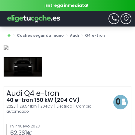
¡Entrega inmediata!
>
Coches segunda mano
>
Audi
>
Q4 e-tron
Audi Q4 e-tron
40 e-tron 150 kW (204 CV)
|
|
|
|
2023
28.541km
204CV
Eléctrico
Cambio
automático
PVP Nuevo 2023
62.361€