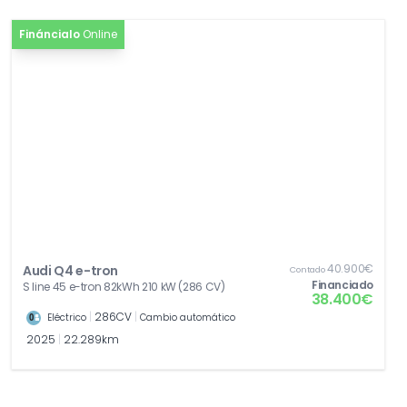
[PYG]
MMI plus
2.082,82€
Fináncialo
Online
[4K5]
Llave confort, sin cierre de seguridad
531,04€
SAFELOCK
[3FU]
Techo corredizo panorámico
1.478,64€
[4E6]
Portón del maletero con apertura y cierre
553,30€
eléctricos con apertura gestual del maletero
[PYX]
Paquete de smartphone
1.146,34€
[EL5]
Audi connect Remote & Control para MMI
0,00€
plus y pro
40.900€
Audi Q4 e-tron
Contado
Financiado
S line 45 e-tron 82kWh 210 kW (286 CV)
38.400€
|
286CV
|
Eléctrico
Cambio automático
2025
|
22.289km