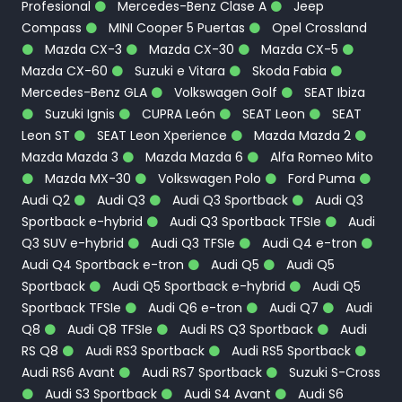
Profesional
Mercedes-Benz Clase A
Jeep
Compass
MINI Cooper 5 Puertas
Opel Crossland
Mazda CX-3
Mazda CX-30
Mazda CX-5
Mazda CX-60
Suzuki e Vitara
Skoda Fabia
Mercedes-Benz GLA
Volkswagen Golf
SEAT Ibiza
Suzuki Ignis
CUPRA León
SEAT Leon
SEAT
Leon ST
SEAT Leon Xperience
Mazda Mazda 2
Mazda Mazda 3
Mazda Mazda 6
Alfa Romeo Mito
Mazda MX-30
Volkswagen Polo
Ford Puma
Audi Q2
Audi Q3
Audi Q3 Sportback
Audi Q3
Sportback e-hybrid
Audi Q3 Sportback TFSIe
Audi
Q3 SUV e-hybrid
Audi Q3 TFSIe
Audi Q4 e-tron
Audi Q4 Sportback e-tron
Audi Q5
Audi Q5
Sportback
Audi Q5 Sportback e-hybrid
Audi Q5
Sportback TFSIe
Audi Q6 e-tron
Audi Q7
Audi
Q8
Audi Q8 TFSIe
Audi RS Q3 Sportback
Audi
RS Q8
Audi RS3 Sportback
Audi RS5 Sportback
Audi RS6 Avant
Audi RS7 Sportback
Suzuki S-Cross
Audi S3 Sportback
Audi S4 Avant
Audi S6