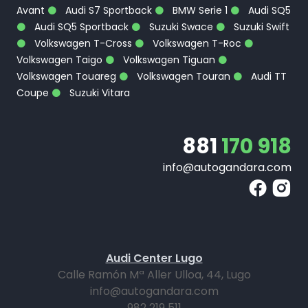
Avant
Audi S7 Sportback
BMW Serie 1
Audi SQ5
Audi SQ5 Sportback
Suzuki Swace
Suzuki Swift
Volkswagen T-Cross
Volkswagen T-Roc
Volkswagen Taigo
Volkswagen Tiguan
Volkswagen Touareg
Volkswagen Touran
Audi TT
Coupe
Suzuki Vitara
881
170 918
info@autogandara.com
Audi Center Lugo
Calle Ramón Mª Aller Ulloa, 44, Lugo
info@autogandara.com
982 219 511