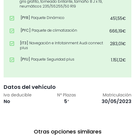
gris grafito, torneado brillante, tamaño 8 J x 19,
neumáticos 235/55255/50 R19
[PY8]
Paquete Dinámico
451,55€
[PYC]
Paquete de climatización
666,19€
[IT3]
Navegación e Infotainment Audi connect
283,01€
plus
[PYU]
Paquete Seguridad plus
1.151,12€
[PYW]
Paquete de funciones
386,84€
[QQ9]
Paquete de luces ambiente plus
395,90€
Datos del vehículo
Iva deducible
Nº Plazas
Matriculación
[VW6]
Aislamiento acústico para cristales de las
135,14€
No
5
30/05/2023
*
puertas delanteras
[PYK]
Paquete de asistencia
1.106,59€
[PYA]
Paquete confort
942,83€
Otras opciones similares