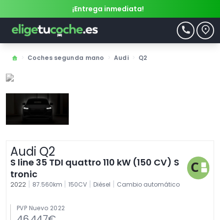
¡Entrega inmediata!
>
Coches segunda mano
>
Audi
>
Q2
Audi Q2
S line 35 TDI quattro 110 kW (150 CV) S
tronic
|
|
|
|
2022
87.560km
150CV
Diésel
Cambio automático
PVP Nuevo 2022
46.447€