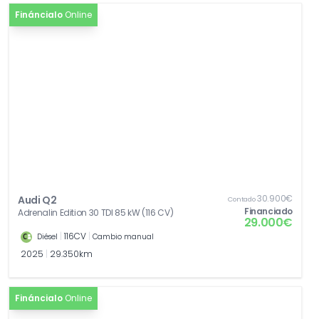
Fináncialo
Online
30.900€
Audi Q2
Contado
Financiado
Adrenalin Edition 30 TDI 85 kW (116 CV)
29.000€
|
116CV
|
Diésel
Cambio manual
2025
|
29.350km
Fináncialo
Online