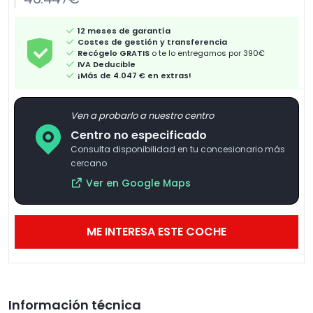
12 meses de garantía
Costes de gestión y transferencia
Recógelo GRATIS
o te lo entregamos por 390€
IVA Deducible
¡Más de 4.047 € en extras!
Ven a probarlo a nuestro centro
Centro no especificado
Consulta disponibilidad en tu concesionario más
cercano
Ver en Google Maps
ME INTERESA ESTE COCHE
Información técnica