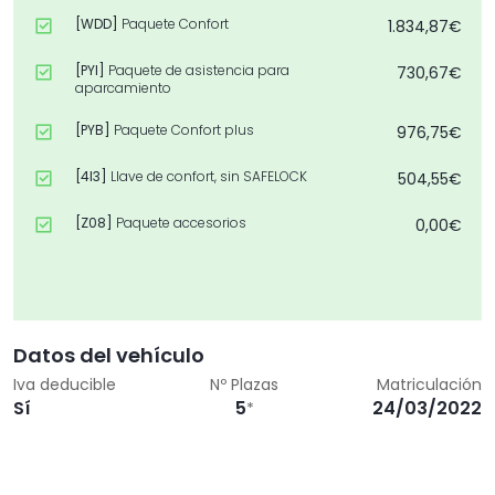
[WDD]
Paquete Confort
1.834,87€
[PYI]
Paquete de asistencia para
730,67€
aparcamiento
[PYB]
Paquete Confort plus
976,75€
[4I3]
Llave de confort, sin SAFELOCK
504,55€
[Z08]
Paquete accesorios
0,00€
Datos del vehículo
Iva deducible
Nº Plazas
Matriculación
Sí
5
24/03/2022
*