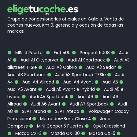
Grupo de concesionarios oficiales en Galicia. Venta de
coches nuevos, Km 0, gerencia y ocasión de todas las
marcas
MINI 3 Puertas
Fiat 500
Peugeot 5008
Audi
A1
Audi A1 Citycarver
Audi A1 Sportback
Audi A3
allstreet TFSIe
Audi A3 Cabrio
Audi A3 Sedan
Audi A3 Sportback
Audi A3 Sportback TFSIe
Audi
A4
Audi A4 Allroad
Audi A4 Avant
Audi A5
Audi A5 Avant
Audi A5 Avant e-hybrid
Audi A5 e-
hybrid
Audi A5 Sportback
Audi A6
Audi A6
Allroad
Audi A6 Avant
Audi A7 Sportback
Audi
A8
SEAT Arona
SEAT Ateca
Volkswagen Caddy
Profesional
Mercedes-Benz Clase A
Jeep
Compass
MINI Cooper 5 Puertas
Opel Crossland
Mazda CX-3
Mazda CX-30
Mazda CX-5