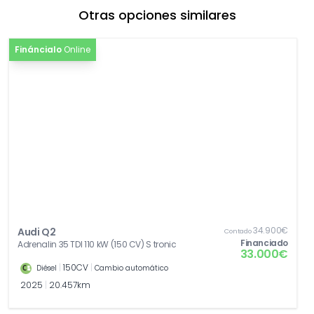
Otras opciones similares
Fináncialo
Online
34.900€
Audi Q2
Contado
Financiado
Adrenalin 35 TDI 110 kW (150 CV) S tronic
33.000€
|
150CV
|
Diésel
Cambio automático
2025
|
20.457km