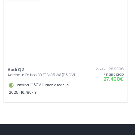
28.900€
Audi Q2
Contado
Financiado
Adrenalin Edition 30 TFSI 85 kW (116 CV)
27.400€
|
116CV
|
Gasolina
Cambio manual
2025
|
16.780km