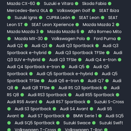
Mazda CX-60
Suzuki e Vitara
Skoda Fabia
Mercedes-Benz GLA
Volkswagen Golf
SEAT Ibiza
Suzuki Ignis
CUPRA León
SEAT Leon
SEAT
Leon ST
SEAT Leon Xperience
Mazda Mazda 2
Mazda Mazda 3
Mazda Mazda 6
Alfa Romeo Mito
Mazda MX-30
Volkswagen Polo
Ford Puma
Audi Q2
Audi Q3
Audi Q3 Sportback
Audi Q3
Sportback e-hybrid
Audi Q3 Sportback TFSIe
Audi
Q3 SUV e-hybrid
Audi Q3 TFSIe
Audi Q4 e-tron
Audi Q4 Sportback e-tron
Audi Q5
Audi Q5
Sportback
Audi Q5 Sportback e-hybrid
Audi Q5
Sportback TFSIe
Audi Q6 e-tron
Audi Q7
Audi
Q8
Audi Q8 TFSIe
Audi RS Q3 Sportback
Audi
RS Q8
Audi RS3 Sportback
Audi RS5 Sportback
Audi RS6 Avant
Audi RS7 Sportback
Suzuki S-Cross
Audi S3 Sportback
Audi S4 Avant
Audi S6
Avant
Audi S7 Sportback
BMW Serie 1
Audi SQ5
Audi SQ5 Sportback
Suzuki Swace
Suzuki Swift
Volkswagen T-Cross
Volkswagen T-Roc