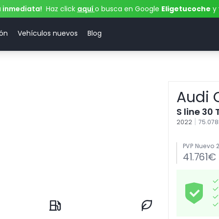
a inmediata!
Haz click
aquí
o busca en Google
Eligetucoche
y 
ión
Vehículos nuevos
Blog
Audi 
S line 30 
|
2022
75.07
PVP Nuevo 
41.761€