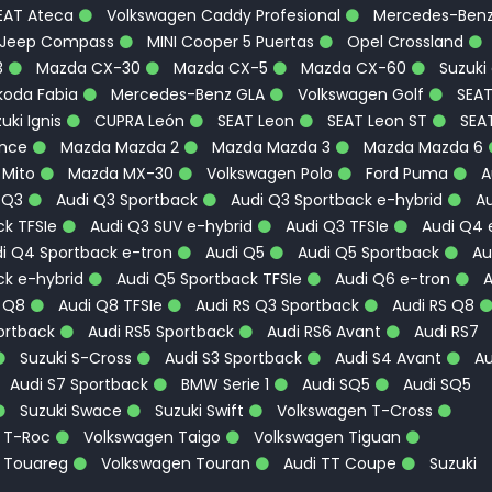
EAT Ateca
Volkswagen Caddy Profesional
Mercedes-Ben
Jeep Compass
MINI Cooper 5 Puertas
Opel Crossland
3
Mazda CX-30
Mazda CX-5
Mazda CX-60
Suzuki
oda Fabia
Mercedes-Benz GLA
Volkswagen Golf
SEA
uki Ignis
CUPRA León
SEAT Leon
SEAT Leon ST
SEA
ence
Mazda Mazda 2
Mazda Mazda 3
Mazda Mazda 6
 Mito
Mazda MX-30
Volkswagen Polo
Ford Puma
A
 Q3
Audi Q3 Sportback
Audi Q3 Sportback e-hybrid
Au
k TFSIe
Audi Q3 SUV e-hybrid
Audi Q3 TFSIe
Audi Q4 
i Q4 Sportback e-tron
Audi Q5
Audi Q5 Sportback
Au
ck e-hybrid
Audi Q5 Sportback TFSIe
Audi Q6 e-tron
A
 Q8
Audi Q8 TFSIe
Audi RS Q3 Sportback
Audi RS Q8
ortback
Audi RS5 Sportback
Audi RS6 Avant
Audi RS7
Suzuki S-Cross
Audi S3 Sportback
Audi S4 Avant
Au
Audi S7 Sportback
BMW Serie 1
Audi SQ5
Audi SQ5
Suzuki Swace
Suzuki Swift
Volkswagen T-Cross
 T-Roc
Volkswagen Taigo
Volkswagen Tiguan
 Touareg
Volkswagen Touran
Audi TT Coupe
Suzuki