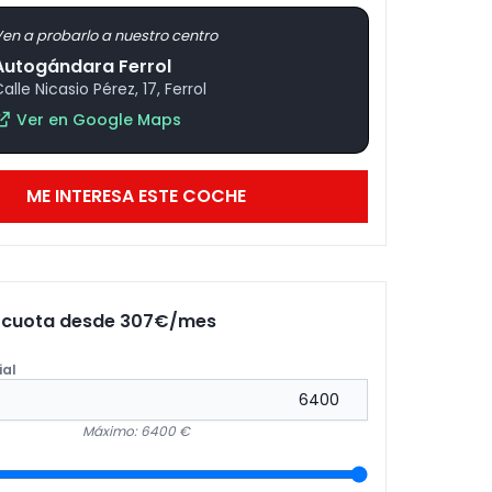
en a probarlo a nuestro centro
Autogándara Ferrol
alle Nicasio Pérez, 17, Ferrol
Ver en Google Maps
ME INTERESA ESTE COCHE
u cuota desde
307
€/mes
ial
Máximo: 6400 €