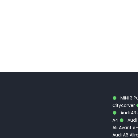
MINI 3 P
Citycarver
Audi A3
A4
Audi 
A5 Avant e-
Audi A6 Allr