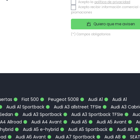
Acepto la
política de privacidad
Acepto recibir información comercial 
promociones
Quiero que me avisen
(*) Campos obligatorios
uertas
Fiat 500
Peugeot 5008
Audi A1
Audi A1
Audi A1 Sportback
Audi A3 allstreet TFSIe
Audi A3 Cabri
 Sedan
Audi A3 Sportback
Audi A3 Sportback TFSIe
Aud
A4 Allroad
Audi A4 Avant
Audi A5
Audi A5 Avant
Au
hybrid
Audi A5 e-hybrid
Audi A5 Sportback
Audi A6
oad
Audi A6 Avant
Audi A7 Sportback
Audi A8
SEA