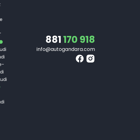
z
 e
T
T
881
170 918
info@autogandara.com
udi
di
e-
di
udi
di