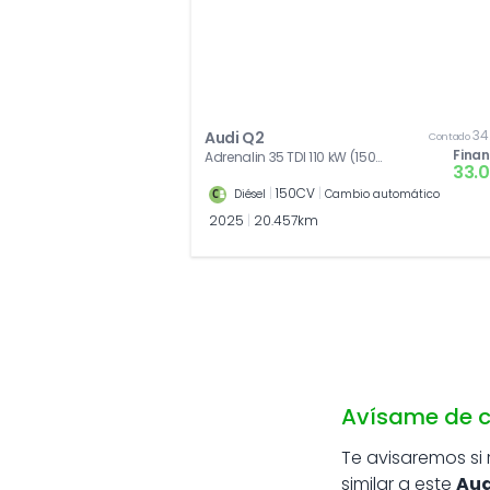
34
Audi Q2
Contado
Fina
Adrenalin 35 TDI 110 kW (150
33.
CV) S tronic
|
150CV
|
Diésel
Cambio automático
2025
|
20.457km
Avísame de c
Te avisaremos si
similar a este
Aud