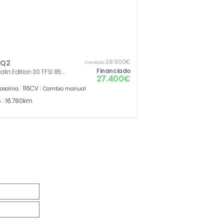
28.900€
 Q2
Contado
Financiado
lin Edition 30 TFSI 85
27.400€
16 CV)
|
116CV
|
asolina
Cambio manual
5
|
16.780km