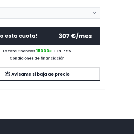
307
€/mes
o esta cuota!
18000
En total financias
€
T.I.N. 7.5
%
Condiciones de financiación
Avísame si baja de precio