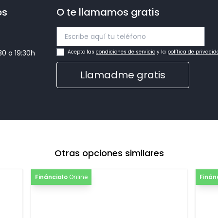
os
O te llamamos gratis
:30 a 19:30h
Acepto las
condiciones de servicio
y la
política de privaci
Llamadme gratis
Otras opciones similares
Fináncialo
Online
Finán