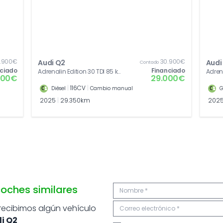
.900€
30.900€
Audi Q2
Audi
Contado
nciado
Financiado
Adrenalin Edition 30 TDI 85 kW
Adrena
000€
29.000€
(116 CV)
kW (1
|
116CV
|
Diésel
Cambio manual
G
2025
|
29.350km
202
oches similares
 recibimos algún vehículo
i Q2