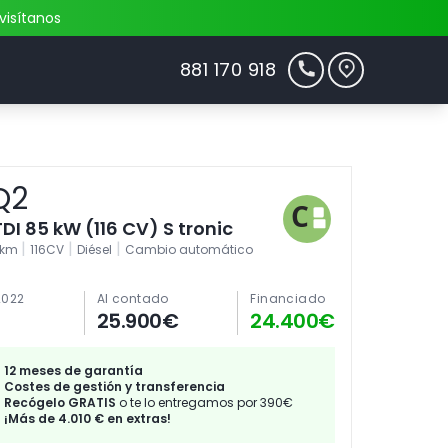
visítanos
881 170 918
Q2
TDI 85 kW (116 CV) S tronic
|
|
|
8km
116CV
Diésel
Cambio automático
2022
Al contado
Financiado
25.900€
24.400€
12 meses de garantía
Costes de gestión y transferencia
Recógelo GRATIS
o te lo entregamos por 390€
¡Más de 4.010 € en extras!