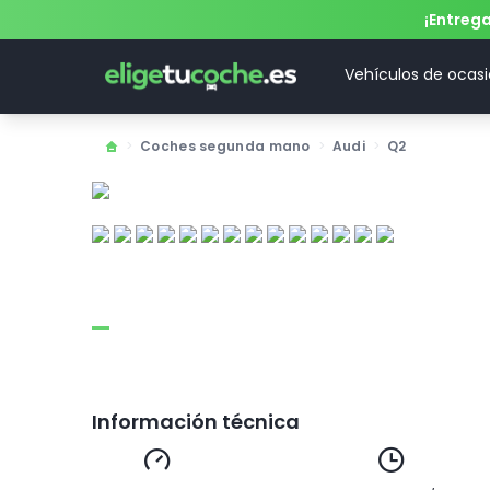
¡Entreg
Vehículos de ocas
>
Coches segunda mano
>
Audi
>
Q2
Información técnica