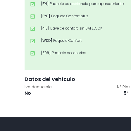
[PYI]
Paquete de asistencia para aparcamiento
[PYB]
Paquete Confort plus
[4I3]
Llave de confort, sin SAFELOCK
[WDD]
Paquete Confort
[Z08]
Paquete accesorios
Datos del vehículo
Iva deducible
Nº Pla
No
5
*