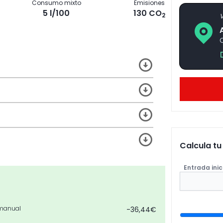
Consumo mixto
Emisiones
5 l/100
130 CO
2
V
C
Calcula t
Entrada inic
 manual
-36,44€