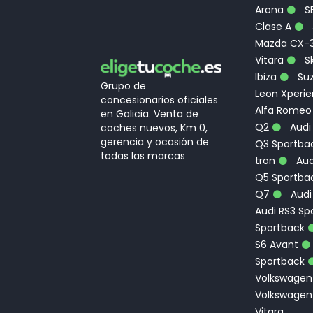
Arona
S
Clase A
Mazda CX-
Vitara
Sk
Ibiza
Suz
Grupo de
Leon Xperi
concesionarios oficiales
Alfa Romeo
en Galicia. Venta de
Q2
Audi
coches nuevos, Km 0,
gerencia y ocasión de
Q3 Sportbac
todas las marcas
tron
Aud
Q5 Sportba
Q7
Audi
Audi RS3 Sp
Sportback
S6 Avant
Sportback
Volkswagen
Volkswagen
Vitara