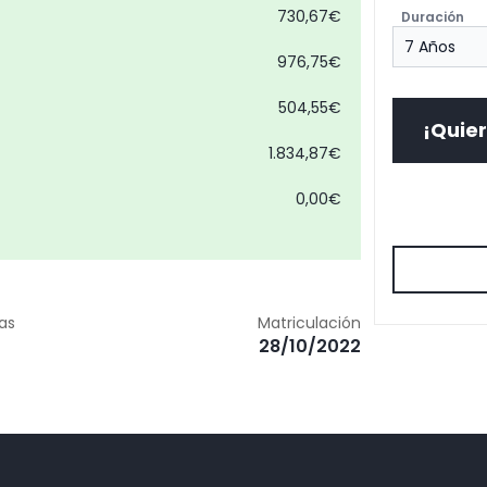
730,67€
Duración
976,75€
504,55€
¡Quier
1.834,87€
0,00€
zas
Matriculación
28/10/2022