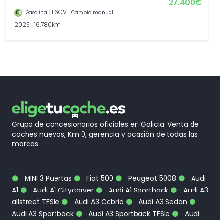
27.400€
|
116CV
|
Gasolina
Cambio manual
2025
|
16.780km
Grupo de concesionarios oficiales en Galicia. Venta de
coches nuevos, Km 0, gerencia y ocasión de todas las
marcas
MINI 3 Puertas
Fiat 500
Peugeot 5008
Audi
A1
Audi A1 Citycarver
Audi A1 Sportback
Audi A3
allstreet TFSIe
Audi A3 Cabrio
Audi A3 Sedan
Audi A3 Sportback
Audi A3 Sportback TFSIe
Audi