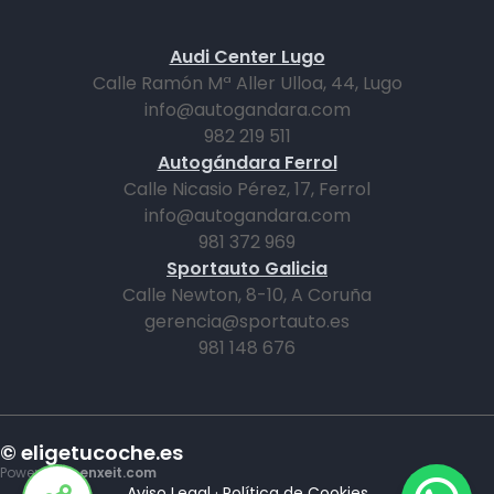
Audi Center Lugo
Calle Ramón Mª Aller Ulloa, 44, Lugo
info@autogandara.com
982 219 511
Autogándara Ferrol
Calle Nicasio Pérez, 17, Ferrol
info@autogandara.com
981 372 969
Sportauto Galicia
Calle Newton, 8-10, A Coruña
gerencia@sportauto.es
981 148 676
© eligetucoche.es
Powered by
enxeit.com
Aviso Legal
·
Política de Cookies