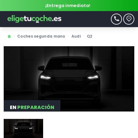
¡Entrega inmediata!
>
Coches segunda mano
>
Audi
>
Q2
EN
PREPARACIÓN