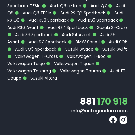
Sportback TFSIe
Audi Q6 e-tron
Audi Q7
Audi
Q8
Audi Q8 TFSIe
Audi RS Q3 Sportback
Audi
RS Q8
Audi RS3 Sportback
Audi RS5 Sportback
Audi RS6 Avant
Audi RS7 Sportback
Suzuki S-Cross
Audi S3 Sportback
Audi S4 Avant
Audi S6
Avant
Audi S7 Sportback
BMW Serie 1
Audi SQ5
Audi SQ5 Sportback
Suzuki Swace
Suzuki Swift
Volkswagen T-Cross
Volkswagen T-Roc
Volkswagen Taigo
Volkswagen Tiguan
Volkswagen Touareg
Volkswagen Touran
Audi TT
Coupe
Suzuki Vitara
881
170 918
info@autogandara.com