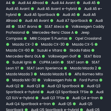
A4
Audi A4 Allroad
Audi A4 Avant
Audi A5
Audi A5 Avant
Audi A5 Avant e-hybrid
Audi A5 e-
hybrid
Audi A5 Sportback
Audi A6
Audi A6
Allroad
Audi A6 Avant
Audi A7 Sportback
Audi
A8
SEAT Arona
SEAT Ateca
Volkswagen Caddy
Profesional
Mercedes-Benz Clase A
Jeep
Compass
MINI Cooper 5 Puertas
Opel Crossland
Mazda CX-3
Mazda CX-30
Mazda CX-5
Mazda CX-60
Suzuki e Vitara
Skoda Fabia
Mercedes-Benz GLA
Volkswagen Golf
SEAT Ibiza
Suzuki Ignis
CUPRA León
SEAT Leon
SEAT
Leon ST
SEAT Leon Xperience
Mazda Mazda 2
Mazda Mazda 3
Mazda Mazda 6
Alfa Romeo Mito
Mazda MX-30
Volkswagen Polo
Ford Puma
Audi Q2
Audi Q3
Audi Q3 Sportback
Audi Q3
Sportback e-hybrid
Audi Q3 Sportback TFSIe
Audi
Q3 SUV e-hybrid
Audi Q3 TFSIe
Audi Q4 e-tron
Audi Q4 Sportback e-tron
Audi Q5
Audi Q5
Sportback
Audi Q5 Sportback e-hybrid
Audi Q5