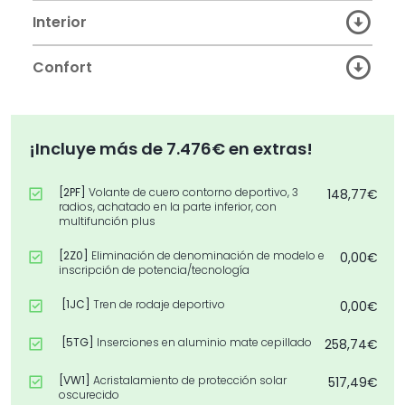
Interior
Confort
¡Incluye más de 7.476€ en extras!
[2PF]
Volante de cuero contorno deportivo, 3
148,77€
radios, achatado en la parte inferior, con
multifunción plus
[2Z0]
Eliminación de denominación de modelo e
0,00€
inscripción de potencia/tecnología
[1JC]
Tren de rodaje deportivo
0,00€
[5TG]
Inserciones en aluminio mate cepillado
258,74€
[VW1]
Acristalamiento de protección solar
517,49€
oscurecido