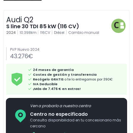
Audi Q2
S line 30 TDI 85 kW (116 CV)
|
|
|
|
2024
10.398km
116CV
Diésel
Cambio manual
PVP Nuevo 2024
43.276€
24 meses de garantía
Costes de gestión y transferencia
Recógelo GRATIS
o te lo entregamos por 390€
IVA Deducible
¡Más de 7.476 € en extras!
Ven a probarlo a nuestro centro
Centro no especificado
Consulta disponibilidad en tu concesionario más
cercano