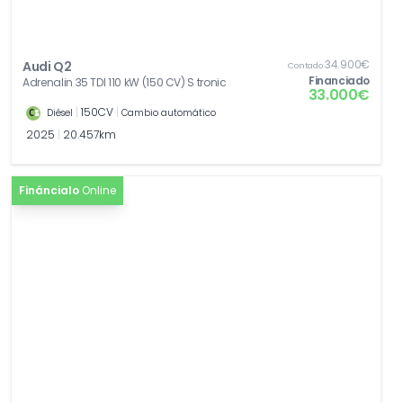
[Z08]
Paquete accesorios
0,00€
34.900€
Audi Q2
Contado
Financiado
Adrenalin 35 TDI 110 kW (150 CV) S tronic
33.000€
|
150CV
|
Diésel
Cambio automático
2025
|
20.457km
Fináncialo
Online