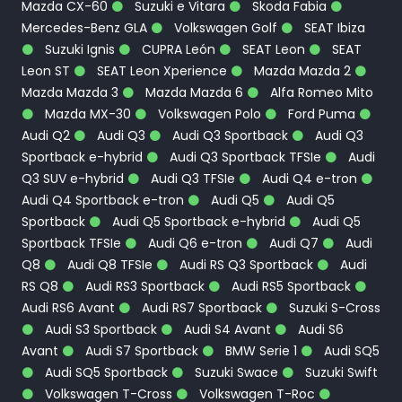
Mazda CX-60
Suzuki e Vitara
Skoda Fabia
Mercedes-Benz GLA
Volkswagen Golf
SEAT Ibiza
Suzuki Ignis
CUPRA León
SEAT Leon
SEAT
Leon ST
SEAT Leon Xperience
Mazda Mazda 2
Mazda Mazda 3
Mazda Mazda 6
Alfa Romeo Mito
Mazda MX-30
Volkswagen Polo
Ford Puma
Audi Q2
Audi Q3
Audi Q3 Sportback
Audi Q3
Sportback e-hybrid
Audi Q3 Sportback TFSIe
Audi
Q3 SUV e-hybrid
Audi Q3 TFSIe
Audi Q4 e-tron
Audi Q4 Sportback e-tron
Audi Q5
Audi Q5
Sportback
Audi Q5 Sportback e-hybrid
Audi Q5
Sportback TFSIe
Audi Q6 e-tron
Audi Q7
Audi
Q8
Audi Q8 TFSIe
Audi RS Q3 Sportback
Audi
RS Q8
Audi RS3 Sportback
Audi RS5 Sportback
Audi RS6 Avant
Audi RS7 Sportback
Suzuki S-Cross
Audi S3 Sportback
Audi S4 Avant
Audi S6
Avant
Audi S7 Sportback
BMW Serie 1
Audi SQ5
Audi SQ5 Sportback
Suzuki Swace
Suzuki Swift
Volkswagen T-Cross
Volkswagen T-Roc