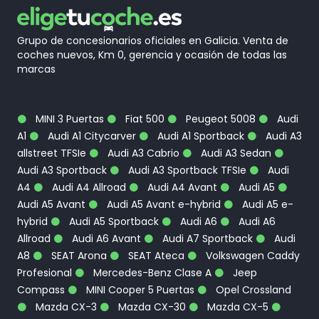
Grupo de concesionarios oficiales en Galicia. Venta de
coches nuevos, Km 0, gerencia y ocasión de todas las
marcas
MINI 3 Puertas
Fiat 500
Peugeot 5008
Audi
A1
Audi A1 Citycarver
Audi A1 Sportback
Audi A3
allstreet TFSIe
Audi A3 Cabrio
Audi A3 Sedan
Audi A3 Sportback
Audi A3 Sportback TFSIe
Audi
A4
Audi A4 Allroad
Audi A4 Avant
Audi A5
Audi A5 Avant
Audi A5 Avant e-hybrid
Audi A5 e-
hybrid
Audi A5 Sportback
Audi A6
Audi A6
Allroad
Audi A6 Avant
Audi A7 Sportback
Audi
A8
SEAT Arona
SEAT Ateca
Volkswagen Caddy
Profesional
Mercedes-Benz Clase A
Jeep
Compass
MINI Cooper 5 Puertas
Opel Crossland
Mazda CX-3
Mazda CX-30
Mazda CX-5