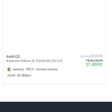
28.900€
Audi Q2
Contado
Financiado
Adrenalin Edition 30 TFSI 85 kW (116 CV)
27.400€
|
116CV
|
Gasolina
Cambio manual
2025
|
16.780km