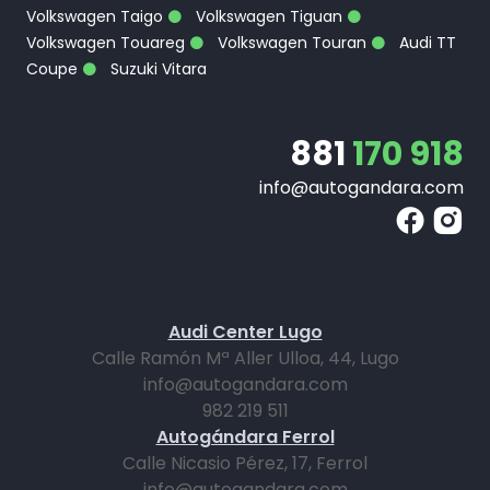
Volkswagen Taigo
Volkswagen Tiguan
Volkswagen Touareg
Volkswagen Touran
Audi TT
Coupe
Suzuki Vitara
881
170 918
info@autogandara.com
Audi Center Lugo
Calle Ramón Mª Aller Ulloa, 44, Lugo
info@autogandara.com
982 219 511
Autogándara Ferrol
Calle Nicasio Pérez, 17, Ferrol
info@autogandara.com