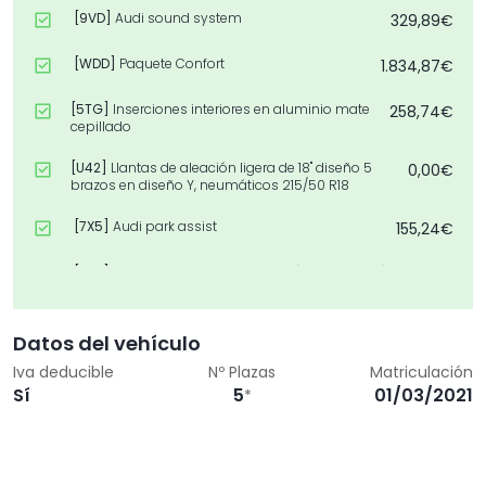
[9VD]
Audi sound system
329,89€
[WDD]
Paquete Confort
1.834,87€
[5TG]
Inserciones interiores en aluminio mate
258,74€
cepillado
[U42]
Llantas de aleación ligera de 18" diseño 5
0,00€
brazos en diseño Y, neumáticos 215/50 R18
[7X5]
Audi park assist
155,24€
[8G1]
Asistente de luz de carretera "smart beam"
174,65€
[6H6]
Blade en Gris Titanio Mate
0,00€
Datos del vehículo
[PYI]
Paquete de asistencia para
730,67€
Iva deducible
Nº Plazas
Matriculación
aparcamiento
Sí
5
01/03/2021
*
[2PF]
Volante deportivo de cuero de 3 radios
148,77€
multifunción plus achatado
[PYB]
Paquete Confort plus
976,75€