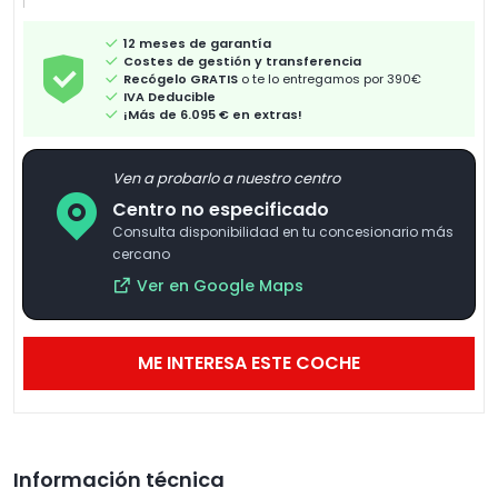
12 meses de garantía
Costes de gestión y transferencia
Recógelo GRATIS
o te lo entregamos por 390€
IVA Deducible
¡Más de 6.095 € en extras!
Ven a probarlo a nuestro centro
Centro no especificado
Consulta disponibilidad en tu concesionario más
cercano
Ver en Google Maps
ME INTERESA ESTE COCHE
Información técnica