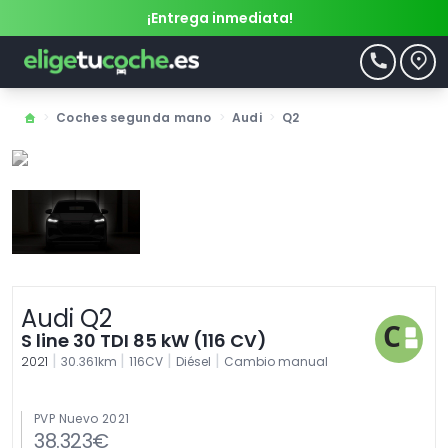
¡Entrega inmediata!
>
Coches segunda mano
>
Audi
>
Q2
Audi Q2
S line 30 TDI 85 kW (116 CV)
|
|
|
|
2021
30.361km
116CV
Diésel
Cambio manual
PVP Nuevo 2021
38.323€