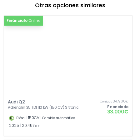
Otras opciones similares
[4I3]
Llave de confort
504,55€
Fináncialo
Online
[PER]
Pintura efecto perla
980,85€
34.900€
Audi Q2
Contado
Financiado
Adrenalin 35 TDI 110 kW (150 CV) S tronic
33.000€
|
150CV
|
Diésel
Cambio automático
2025
|
20.457km