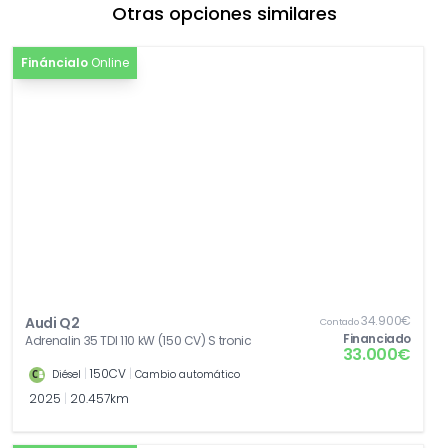
Otras opciones similares
Fináncialo
Online
34.900€
Audi Q2
Contado
Financiado
Adrenalin 35 TDI 110 kW (150 CV) S tronic
33.000€
|
150CV
|
Diésel
Cambio automático
2025
|
20.457km