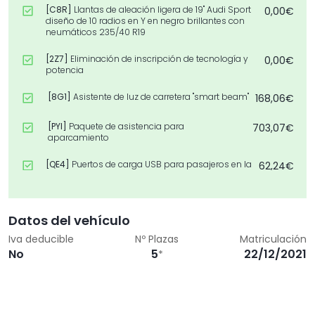
[C8R]
Llantas de aleación ligera de 19" Audi Sport
0,00€
diseño de 10 radios en Y en negro brillantes con
neumáticos 235/40 R19
[2Z7]
Eliminación de inscripción de tecnología y
0,00€
potencia
[8G1]
Asistente de luz de carretera "smart beam"
168,06€
[PYI]
Paquete de asistencia para
703,07€
aparcamiento
[QE4]
Puertos de carga USB para pasajeros en la
62,24€
parte trasera
[2PF]
Volante deportivo de cuero de 3 radios
143,16€
multifunción plus achatado
Datos del vehículo
Iva deducible
Nº Plazas
Matriculación
[T9]
Pintura solida blanco Ibis
338,80€
No
5
22/12/2021
*
[4ZP]
Paquete de óptica Negro plus
0,00€