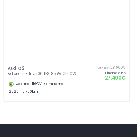
28.900€
Audi Q2
Contado
Financiado
Adrenalin Edition 30 TFSI 85 kW (116 CV)
27.400€
|
116CV
|
Gasolina
Cambio manual
2025
|
16.780km