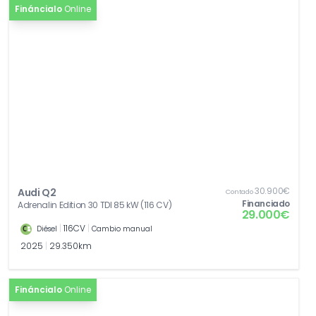
Fináncialo
Online
30.900€
Audi Q2
Contado
Financiado
Adrenalin Edition 30 TDI 85 kW (116 CV)
29.000€
|
116CV
|
Diésel
Cambio manual
2025
|
29.350km
Fináncialo
Online