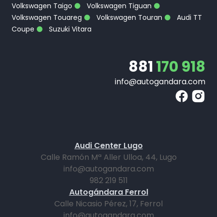
Volkswagen Taigo
Volkswagen Tiguan
Volkswagen Touareg
Volkswagen Touran
Audi TT
Coupe
Suzuki Vitara
881
170 918
info@autogandara.com
Audi Center Lugo
Calle Ramón Mª Aller Ulloa, 44, Lugo
info@autogandara.com
982 219 511
Autogándara Ferrol
Calle Nicasio Pérez, 17, Ferrol
info@autogandara.com