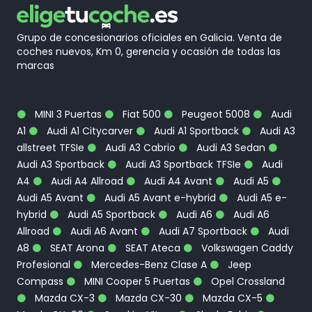
Grupo de concesionarios oficiales en Galicia. Venta de
coches nuevos, Km 0, gerencia y ocasión de todas las
marcas
MINI 3 Puertas
Fiat 500
Peugeot 5008
Audi
A1
Audi A1 Citycarver
Audi A1 Sportback
Audi A3
allstreet TFSIe
Audi A3 Cabrio
Audi A3 Sedan
Audi A3 Sportback
Audi A3 Sportback TFSIe
Audi
A4
Audi A4 Allroad
Audi A4 Avant
Audi A5
Audi A5 Avant
Audi A5 Avant e-hybrid
Audi A5 e-
hybrid
Audi A5 Sportback
Audi A6
Audi A6
Allroad
Audi A6 Avant
Audi A7 Sportback
Audi
A8
SEAT Arona
SEAT Ateca
Volkswagen Caddy
Profesional
Mercedes-Benz Clase A
Jeep
Compass
MINI Cooper 5 Puertas
Opel Crossland
Mazda CX-3
Mazda CX-30
Mazda CX-5