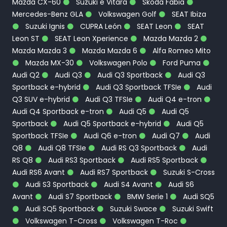
Mazda CX-60
Suzuki e Vitara
Skoda Fabia
Mercedes-Benz GLA
Volkswagen Golf
SEAT Ibiza
Suzuki Ignis
CUPRA León
SEAT Leon
SEAT
Leon ST
SEAT Leon Xperience
Mazda Mazda 2
Mazda Mazda 3
Mazda Mazda 6
Alfa Romeo Mito
Mazda MX-30
Volkswagen Polo
Ford Puma
Audi Q2
Audi Q3
Audi Q3 Sportback
Audi Q3
Sportback e-hybrid
Audi Q3 Sportback TFSIe
Audi
Q3 SUV e-hybrid
Audi Q3 TFSIe
Audi Q4 e-tron
Audi Q4 Sportback e-tron
Audi Q5
Audi Q5
Sportback
Audi Q5 Sportback e-hybrid
Audi Q5
Sportback TFSIe
Audi Q6 e-tron
Audi Q7
Audi
Q8
Audi Q8 TFSIe
Audi RS Q3 Sportback
Audi
RS Q8
Audi RS3 Sportback
Audi RS5 Sportback
Audi RS6 Avant
Audi RS7 Sportback
Suzuki S-Cross
Audi S3 Sportback
Audi S4 Avant
Audi S6
Avant
Audi S7 Sportback
BMW Serie 1
Audi SQ5
Audi SQ5 Sportback
Suzuki Swace
Suzuki Swift
Volkswagen T-Cross
Volkswagen T-Roc