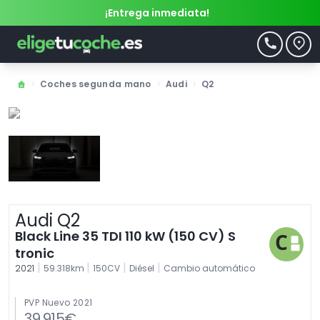
¡Entrega inmediata!
>
Coches segunda mano
>
Audi
>
Q2
Audi Q2
Black Line 35 TDI 110 kW (150 CV) S
tronic
|
|
|
|
2021
59.318km
150CV
Diésel
Cambio automático
PVP Nuevo 2021
39.915€